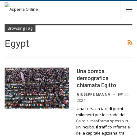
Browsing Tag
Egypt
Una bomba
demografica
chiamata Egitto
Jan 23,
GIUSEPPE MANNA
2024
Una corsa in taxi di pochi
chilometri per le strade del
Cairo si trasforma spesso in
un incubo. Il traffico infernale
della capitale egiziana, tra