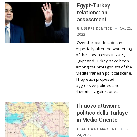
Egypt-Turkey
relations: an
assessment
Oct 25,
GIUSEPPE DENTICE
2022
Over the last decade, and
especially after the worsening
of the Libyan crisis in 2019,
Egypt and Turkey have been
among the protagonists of the
Mediterranean political scene.
They each proposed
aggressive policies and
rhetoric – against one…
Il nuovo attivismo
politico della Türkiye
in Medio Oriente
Jul
CLAUDIA DE MARTINO
24, 2022