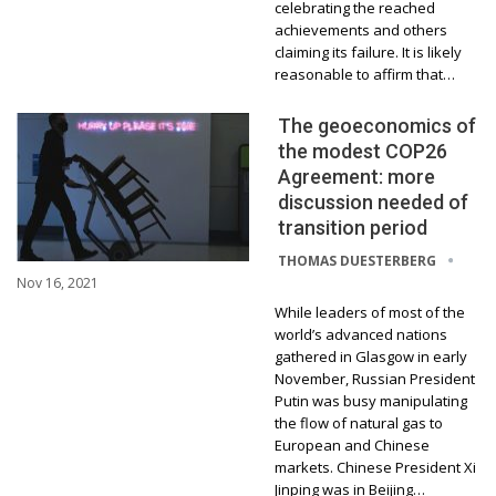
celebrating the reached
achievements and others
claiming its failure. It is likely
reasonable to affirm that…
The geoeconomics of
the modest COP26
Agreement: more
discussion needed of
transition period
THOMAS DUESTERBERG
Nov 16, 2021
While leaders of most of the
world’s advanced nations
gathered in Glasgow in early
November, Russian President
Putin was busy manipulating
the flow of natural gas to
European and Chinese
markets. Chinese President Xi
Jinping was in Beijing…