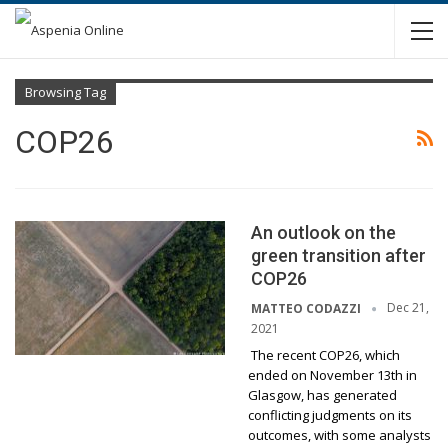
Browsing Tag
COP26
An outlook on the
green transition after
COP26
Dec 21,
MATTEO CODAZZI
2021
The recent COP26, which
ended on November 13th in
Glasgow, has generated
conflicting judgments on its
outcomes, with some analysts