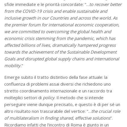
sfide immediate e le priorità concordate: “…
to recover better
from the COVID-19 crisis and enable sustainable and
inclusive growth in our Countries and across the world. As
the premier forum for international economic cooperation,
we are committed to overcoming the global health and
economic crisis stemming from the pandemic, which has
affected billions of lives, dramatically hampered progress
towards the achievement of the Sustainable Development
Goals and disrupted global supply chains and international
mobility.
”
Emerge subito il tratto distintivo della fase attuale: la
confluenza di problemi assai diversi che richiedono uno
stretto coordinamento internazionale e un raccordo tra
molteplici settori di
policy
. Il metodo che si intende
perseguire viene dunque precisato, e questo è di per sé un
altro risultato non trascurabile del vertice: “…
the crucial role
of multilateralism in finding shared, effective solutions
”.
Ricordiamo infatti che l’incontro di Roma è giunto in un