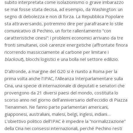
subito interpretata come isolazionismo o grave imbarazzo
se mai fosse stata decisa, ad esempio, da Washington: un
segno di debolezza e non di forza. La Repubblica Popolare
sta attraversando, potremmo dire per parafrasare lo stile
comunicativo di Pechino, un forte rallentamento “con
caratteristiche cinesi”: i problemi economici arrivano da tre
fronti simultanei, cioè carenze energetiche (affrontate finora
ricorrendo massicciamente al carbone per limitare i
blackout
), blocchi logistici e una bolla nel settore edilizio.
D’altronde, a margine del G20 si è riunito a Roma per la
prima volta anche l’IPAC, l’Alleanza Interparlamentare sulla
Cina, una specie di internazionale di deputati e senatori che
provengono da 21 diversi paesi del mondo, costituita lo
scorso anno nel giorno dell’anniversario dell’eccidio di Piazza
Tienanmen. Ne fanno parte parlamentari americani,
giapponesi, australiani, malesi, belgi, inglesi, indiani…
L’obiettivo politico dell’IPAC è impedire la “normalizzazione”
della Cina nei consessi internazionali, perché Pechino resti