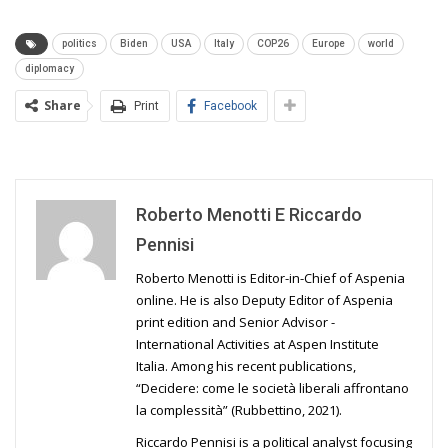
politics
Biden
USA
Italy
COP26
Europe
world
diplomacy
Share
Print
Facebook
Roberto Menotti E Riccardo
Pennisi
Roberto Menotti is Editor-in-Chief of Aspenia
online. He is also Deputy Editor of Aspenia
print edition and Senior Advisor -
International Activities at Aspen Institute
Italia. Among his recent publications,
“Decidere: come le società liberali affrontano
la complessità” (Rubbettino, 2021).
Riccardo Pennisi is a political analyst focusing