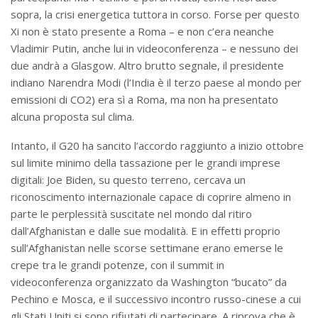
sopra, la crisi energetica tuttora in corso. Forse per questo
Xi non è stato presente a Roma – e non c’era neanche
Vladimir Putin, anche lui in videoconferenza – e nessuno dei
due andrà a Glasgow. Altro brutto segnale, il presidente
indiano Narendra Modi (l’India è il terzo paese al mondo per
emissioni di CO2) era sì a Roma, ma non ha presentato
alcuna proposta sul clima.
Intanto, il G20 ha sancito l’accordo raggiunto a inizio ottobre
sul limite minimo della tassazione per le grandi imprese
digitali: Joe Biden, su questo terreno, cercava un
riconoscimento internazionale capace di coprire almeno in
parte le perplessità suscitate nel mondo dal ritiro
dall’Afghanistan e dalle sue modalità. E in effetti proprio
sull’Afghanistan nelle scorse settimane erano emerse le
crepe tra le grandi potenze, con il summit in
videoconferenza organizzato da Washington “bucato” da
Pechino e Mosca, e il successivo incontro russo-cinese a cui
gli Stati Uniti si sono rifiutati di partecipare. A riprova che è