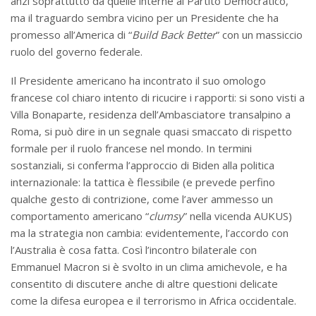
anzi soprattutto da quelle interne al Partito Democratico,
ma il traguardo sembra vicino per un Presidente che ha
promesso all’America di “
Build Back Better
” con un massiccio
ruolo del governo federale.
Il Presidente americano ha incontrato il suo omologo
francese col chiaro intento di ricucire i rapporti: si sono visti a
Villa Bonaparte, residenza dell’Ambasciatore transalpino a
Roma, si può dire in un segnale quasi smaccato di rispetto
formale per il ruolo francese nel mondo. In termini
sostanziali, si conferma l’approccio di Biden alla politica
internazionale: la tattica è flessibile (e prevede perfino
qualche gesto di contrizione, come l’aver ammesso un
comportamento americano “
clumsy
” nella vicenda AUKUS)
ma la strategia non cambia: evidentemente, l’accordo con
l’Australia è cosa fatta. Così l’incontro bilaterale con
Emmanuel Macron si è svolto in un clima amichevole, e ha
consentito di discutere anche di altre questioni delicate
come la difesa europea e il terrorismo in Africa occidentale.