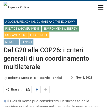
A GLOBAL RECKONING: CLIMATE AND THE ECONOMY
POLITICS & GOVERNMENT
ENVIRONMENT & ENERGY
US & AMERICAS
EU & EUROPE
MENOTTI
PENNISI
Dal G20 alla COP26: i criteri
generali di un coordinamento
multilaterale
On
Nov 2, 2021
By
Roberto Menotti E Riccardo Pennisi
Share
Il G20 di Roma può considerarsi un successo della
presidenza italiana, almeno nel senso che le venti maggiori