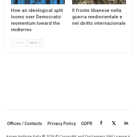
How an ideological split
Il fronte libanese nella
looms over Democratic
guerra mediorientale e
momentum toward the
nel diritto internazionale
midterms
PREV
NEXT
Offices / Contacts
Privacy Policy
GDPR
Aspen Institute Italia ® 2026 © Copyright and Disclaimers SIAE License n.