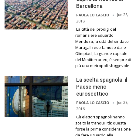
Barcellona
Jun 28,
PAOLA LO CASCIO
2018
La città dei prodigi del
romanziere Eduardo
Mendoza, la città del sindaco
Maragall reso famoso dalle
Olimpiadi, la grande capitale
del Mediterraneo, è sempre di
più una metropoli sfuggevole
La scelta spagnola: il
Paese meno
euroscettico
Jun 28,
PAOLA LO CASCIO
2016
Gli elettori spagnoli hanno
scelto la tranquillità: questa
forse la prima considerazione
da fare riguardo alla