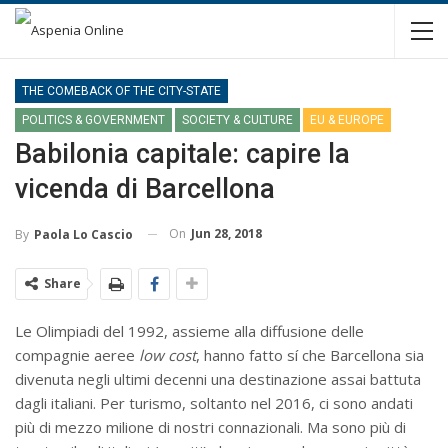
THE COMEBACK OF THE CITY-STATE
POLITICS & GOVERNMENT
SOCIETY & CULTURE
EU & EUROPE
Babilonia capitale: capire la
vicenda di Barcellona
On
Jun 28, 2018
By
Paola Lo Cascio
Share
Le Olimpiadi del 1992, assieme alla diffusione delle
compagnie aeree
low cost
, hanno fatto sí che Barcellona sia
divenuta negli ultimi decenni una destinazione assai battuta
dagli italiani. Per turismo, soltanto nel 2016, ci sono andati
più di mezzo milione di nostri connazionali. Ma sono più di