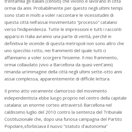
trentamila gli italiani (censiti) che vivono e lavorano in città
ormai da anni. Probabilmente per questo negli ultimi tempi
sono stati in molti a voler raccontare le vicessitudini di
questa città nell’assai movimentato “processo” catalano
verso l’indipendenza. Tutte le impressioni e tutti i racconti
apparsi in Italia avranno una parte di verità, perché in
definitiva le vicende di questa metropoli non sono altro che
uno specchio rotto, nei frammenti del quale tutti ci
affanniamo a voler scorgere l’insieme. Il mio frammento,
ormai collaudato (vivo a Barcellona da quasi vent’anni)
rimanda un’immagine della città negli ultimi sette-otto anni
assai complessa, apparentemente di difficile lettura.
Il primo atto veramente clamoroso del movimento
independentista ebbe luogo proprio nel centro della capitale
catalana: un enorme corteo attraversò Barcellona nel
caldissimo luglio del 2010 contro la sentenza del Tribunale
Costituzionale che, dopo una furiosa campagna del Partito
Popolare,sforbiciava il nuovo “statuto d’autonomia”