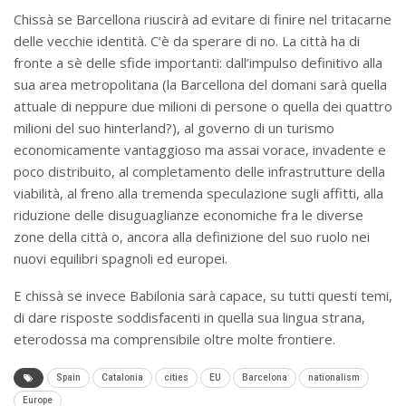
Chissà se Barcellona riuscirà ad evitare di finire nel tritacarne
delle vecchie identità. C’è da sperare di no. La città ha di
fronte a sè delle sfide importanti: dall’impulso definitivo alla
sua area metropolitana (la Barcellona del domani sarà quella
attuale di neppure due milioni di persone o quella dei quattro
milioni del suo hinterland?), al governo di un turismo
economicamente vantaggioso ma assai vorace, invadente e
poco distribuito, al completamento delle infrastrutture della
viabilità, al freno alla tremenda speculazione sugli affitti, alla
riduzione delle disuguaglianze economiche fra le diverse
zone della città o, ancora alla definizione del suo ruolo nei
nuovi equilibri spagnoli ed europei.
E chissà se invece Babilonia sarà capace, su tutti questi temi,
di dare risposte soddisfacenti in quella sua lingua strana,
eterodossa ma comprensibile oltre molte frontiere.
Spain
Catalonia
cities
EU
Barcelona
nationalism
Europe