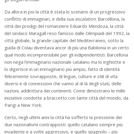
Da allora in poi la città è stata lo scenario di un progressivo
conflitto di immaginari, e della sua
escalation
. Barcellona, la
città dei prodigi del romanziere Eduardo Mendoza, la città
del sindaco Maragall reso famoso dalle Olimpiadi del 1992, la
città globale, la grande capitale del Mediterraneo, sotto la
guida di Colau diventava ancor di più una Babilonia in un certo
qual modo incomprensibile per gli indipendentisti. Barcellona
non nega l’immaginario nazionale catalano ma lo inghiotte e
lo digerisce in un immaginario più ampio, fatto di identità
felicemente sovrapposte, di lingue, culture e stili di vita
diversi e di connessioni che vanno al di là degli stati, delle
nazioni, addirittura dei continenti. Come dimostrano le mille
iniziative condotte a braccetto con tante città del mondo, da
Parigi a New York.
Certo, negli ultimi anni la città ha sofferto la pressione dei
due nazionalismi contrapposti: quello catalano sempre più
invadente e a volte aggressivo, e quello spagnolo – più