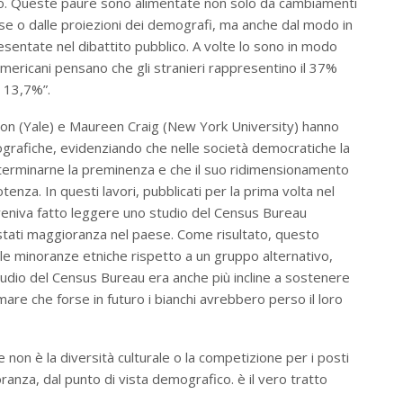
no. Queste paure sono alimentate non solo da cambiamenti
nse o dalle proiezioni dei demografi, ma anche dal modo in
entate nel dibattito pubblico. A volte lo sono in modo
mericani pensano che gli stranieri rappresentino il 37%
l 13,7%”.
heson (Yale) e Maureen Craig (New York University) hanno
mografiche, evidenziando che nelle società democratiche la
terminarne la preminenza e che il suo ridimensionamento
nza. In questi lavori, pubblicati per la prima volta nel
 veniva fatto leggere uno studio del Census Bureau
 stati maggioranza nel paese. Come risultato, questo
le minoranze etniche rispetto a un gruppo alternativo,
 studio del Census Bureau era anche più incline a sostenere
rmare che forse in futuro i bianchi avrebbero perso il loro
e non è la diversità culturale o la competizione per i posti
ranza, dal punto di vista demografico. è il vero tratto