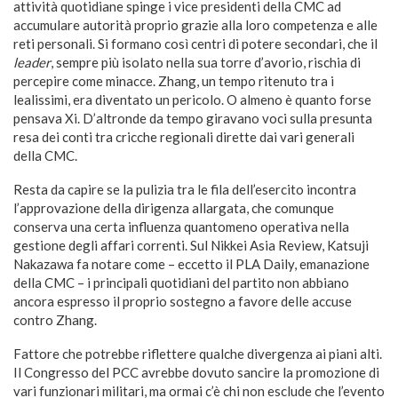
attività quotidiane spinge i vice presidenti della CMC ad
accumulare autorità proprio grazie alla loro competenza e alle
reti personali. Si formano così centri di potere secondari, che il
leader
, sempre più isolato nella sua torre d’avorio, rischia di
percepire come minacce. Zhang, un tempo ritenuto tra i
lealissimi, era diventato un pericolo. O almeno è quanto forse
pensava Xi. D’altronde da tempo giravano voci sulla presunta
resa dei conti tra cricche regionali dirette dai vari generali
della CMC.
Resta da capire se la pulizia tra le fila dell’esercito incontra
l’approvazione della dirigenza allargata, che comunque
conserva una certa influenza quantomeno operativa nella
gestione degli affari correnti. Sul Nikkei Asia Review, Katsuji
Nakazawa fa notare come – eccetto il PLA Daily, emanazione
della CMC – i principali quotidiani del partito non abbiano
ancora espresso il proprio sostegno a favore delle accuse
contro Zhang.
Fattore che potrebbe riflettere qualche divergenza ai piani alti.
Il Congresso del PCC avrebbe dovuto sancire la promozione di
vari funzionari militari, ma ormai c’è chi non esclude che l’evento