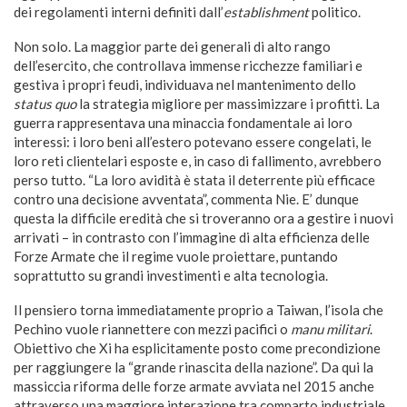
dei regolamenti interni definiti dall’
establishment
politico.
Non solo. La maggior parte dei generali di alto rango
dell’esercito, che controllava immense ricchezze familiari e
gestiva i propri feudi, individuava nel mantenimento dello
status quo
la strategia migliore per massimizzare i profitti. La
guerra rappresentava una minaccia fondamentale ai loro
interessi: i loro beni all’estero potevano essere congelati, le
loro reti clientelari esposte e, in caso di fallimento, avrebbero
perso tutto. “La loro avidità è stata il deterrente più efficace
contro una decisione avventata”, commenta Nie. E’ dunque
questa la difficile eredità che si troveranno ora a gestire i nuovi
arrivati – in contrasto con l’immagine di alta efficienza delle
Forze Armate che il regime vuole proiettare, puntando
soprattutto su grandi investimenti e alta tecnologia.
Il pensiero torna immediatamente proprio a Taiwan, l’isola che
Pechino vuole riannettere con mezzi pacifici o
manu militari
.
Obiettivo che Xi ha esplicitamente posto come precondizione
per raggiungere la “grande rinascita della nazione”. Da qui la
massiccia riforma delle forze armate avviata nel 2015 anche
attraverso una maggiore interazione tra comparto industriale