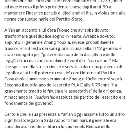
Almeno due dall’inizio del suo terzo mandato nel 2023. Quello
ad averlo reso il primo presidente cinese dagli anni ‘90 a
mantenere l’incarico per più di dieci anni di fila, in violazione alle
norme consuetudinarie del Partito-Stato.
A Yan’an, accanto a lui c’era l’uomo che avrebbe dovuto
trasformare quel duplice sogno in realtà. Avrebbe dovuto,
appunto. Il generale Zhang Youxia, invece, probabilmente
trascorrerà il resto dei suoi giorni in una cella. Il 19 gennaio è
stato indagato per “gravi violazioni della disciplina e delle
leggi”. Un’accusa che formalmente vuol dire “corruzione”. Ma
che spesso nella storia cinese è servita a dare una parvenza di
legalità a lotte di potere e rese dei conti interne al Partito.
Cosa abbia commesso veramente Zhang difficilmente si saprà.
Secondo il quotidiano dell’esercito PLA Daily, il 79enne “ha
gravemente tradito la fiducia e le aspettative” della dirigenza,
minacciando la “
leadership
assoluta del partito dell’esercito e le
fondamenta del governo”.
Certo è che la sua presenza a Yan’an oggi assume tutto un altro
significato: legato a Xi da rapporti familiari, il generale era
considerato uno dei militari a lui più fedeli. Reduce dello