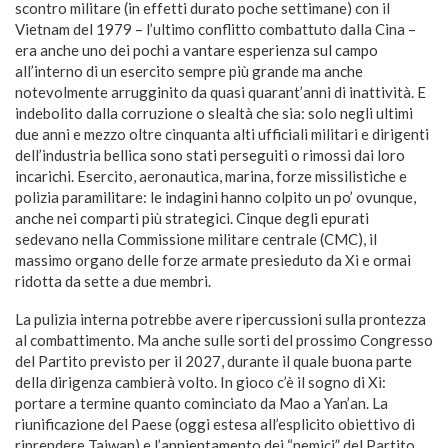
scontro militare (in effetti durato poche settimane) con il
Vietnam del 1979 – l’ultimo conflitto combattuto dalla Cina –
era anche uno dei pochi a vantare esperienza sul campo
all’interno di un esercito sempre più grande ma anche
notevolmente arrugginito da quasi quarant’anni di inattività. E
indebolito dalla corruzione o slealtà che sia: solo negli ultimi
due anni e mezzo oltre cinquanta alti ufficiali militari e dirigenti
dell’industria bellica sono stati perseguiti o rimossi dai loro
incarichi. Esercito, aeronautica, marina, forze missilistiche e
polizia paramilitare: le indagini hanno colpito un po’ ovunque,
anche nei comparti più strategici. Cinque degli epurati
sedevano nella Commissione militare centrale (CMC), il
massimo organo delle forze armate presieduto da Xi e ormai
ridotta da sette a due membri.
La pulizia interna potrebbe avere ripercussioni sulla prontezza
al combattimento. Ma anche sulle sorti del prossimo Congresso
del Partito previsto per il 2027, durante il quale buona parte
della dirigenza cambierà volto. In gioco c’è il sogno di Xi:
portare a termine quanto cominciato da Mao a Yan’an. La
riunificazione del Paese (oggi estesa all’esplicito obiettivo di
riprendere Taiwan) e l’annientamento dei “nemici” del Partito.