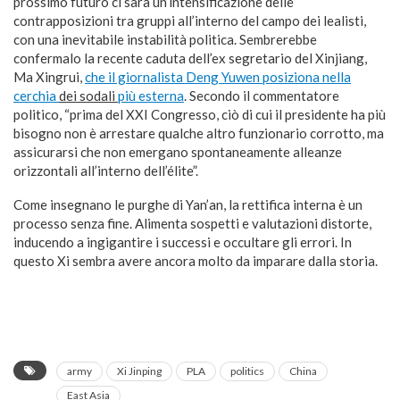
prossimo futuro ci sarà un’intensificazione delle
contrapposizioni tra gruppi all’interno del campo dei lealisti,
con una inevitabile instabilità politica. Sembrerebbe
confermalo la recente caduta dell’ex segretario del Xinjiang,
Ma Xingrui,
che il giornalista Deng Yuwen posiziona nella
cerchia
dei sodali
più esterna
. Secondo il commentatore
politico, “prima del XXI Congresso, ciò di cui il presidente ha più
bisogno non è arrestare qualche altro funzionario corrotto, ma
assicurarsi che non emergano spontaneamente alleanze
orizzontali all’interno dell’élite”.
Come insegnano le purghe di Yan’an, la rettifica interna è un
processo senza fine. Alimenta sospetti e valutazioni distorte,
inducendo a ingigantire i successi e occultare gli errori. In
questo Xi sembra avere ancora molto da imparare dalla storia.
army
Xi Jinping
PLA
politics
China
East Asia