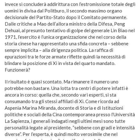
invece si concluderà addirittura con l’estromissione totale degli
uomini in divisa dal Politburo, il secondo massimo organo
decisionale del Partito-Stato dopo il Comitato permanente.
Dalle critiche a Mao dell’allora ministro della Difesa, Peng
Dehuai, al presunto tentativo di golpe del generale Lin Biao nel
1971, l’esercito è l’unica organizzazione che nel corso della
storia cinese ha rappresentato una sfida concreta – sebbene
sempre implicita – alla dirigenza politica. La raffica di
epurazioni tra le forze armate riflette quindi la necessità di
blindare la posizione di Xi in vista del quarto mandato.
Funzionerà?
Il risultato è quasi scontato. Ma rimanere il numero uno
potrebbe non bastare. Una lotta tra centri di potere infatti è
ancora in corso: quella che, secondo vari esperti, si sta
consumando tra gli stessi affiliati di Xi. Come ricorda ad
Aspenia Marina Miranda, docente di Storia e di Istituzioni
politiche e sociali della Cina contemporanea presso l’Università
La Sapienza, i generali indagati negli ultimi mesi sono tutte
personalità legate al presidente, “sebbene con gradi e intensità
diverse”. Per l’esperta, è quindi molto verosimile che nel