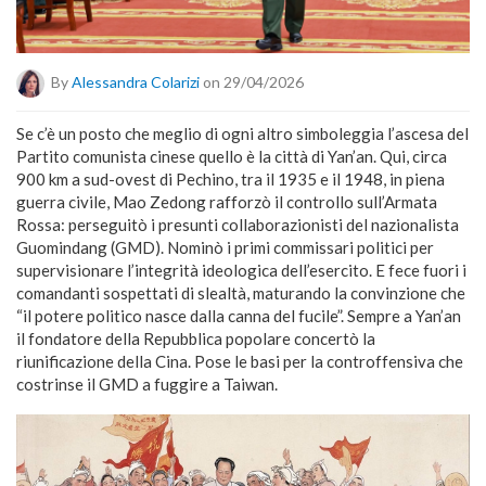
By
Alessandra Colarizi
on 29/04/2026
Se c’è un posto che meglio di ogni altro simboleggia l’ascesa del
Partito comunista cinese quello è la città di Yan’an. Qui, circa
900 km a sud-ovest di Pechino, tra il 1935 e il 1948, in piena
guerra civile, Mao Zedong rafforzò il controllo sull’Armata
Rossa: perseguitò i presunti collaborazionisti del nazionalista
Guomindang (GMD). Nominò i primi commissari politici per
supervisionare l’integrità ideologica dell’esercito. E fece fuori i
comandanti sospettati di slealtà, maturando la convinzione che
“il potere politico nasce dalla canna del fucile”. Sempre a Yan’an
il fondatore della Repubblica popolare concertò la
riunificazione della Cina. Pose le basi per la controffensiva che
costrinse il GMD a fuggire a Taiwan.