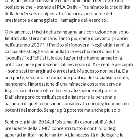
considerava una missione realizzabile prima del 2035. Una
posizione che – stando al PLA Daily – “ha minato la credibilità
della
leadership
e calpestato l’autorità personale del
presidente e danneggiato l’immagine dell’esercito”.
Ovviamente, i rischi della campagna anticorruzione non sono
limitati alla sfera militare. Tanto più, come dicevamo, proprio
nell’autunno 2027 i il Partito si rinnoverà. Negli ultimi anni la
caccia alle streghe ha annullato la vecchia dicotomia tra
“populisti” ed “elitisti”, le due fazioni che hanno animato la
politica cinese per decenni. Gli avversari di Xi – reali e percepiti
– sono stati emarginati o arrestati. Ma questo non basta. Da
una parte, secondo la tradizione politica del socialismo reale,
mantenere l’impressione di una minaccia costante serve a
legittimare il controllo e la centralizzazione del potere.
Dall’altra però contribuisce ad alimentare la personale
paranoia di quello che viene considerato uno degli uomini più
potenti del mondo. Sempre più potente ma anche più solo.
Sebbene, già dal 2014, il “sistema di responsabilità del
presidente della CMC” concentri tutto il controllo degli
apparati militari nelle mani di Xi, la necessità di delegare le