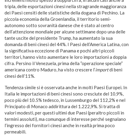
incrementi molto spesso a doppia cifra, in alcuni casi anche a
tripla, delle esportazioni cinesi nella stragrande maggioranza
dei Paesi censiti delle statistiche della dogana di Pechino. La
piccola economia della Groenlandia, il territorio semi-
autonomo sotto sovranità danese che è stato al centro
dell’attenzione mondiale per alcune settimane dopo una delle
tante uscite del presidente Trump, ha aumentato la sua
domanda di beni cinesi del 44%. I Paesi dell’America Latina, con
la significativa eccezione di Panama e pochi altri piccoli
territori, hanno visto aumentare le loro importazioni a doppia
cifra. Persino il Venezuela, prima della ”operazione speciale”
americana contro Maduro, ha visto crescere l’
import
di beni
cinesi dell’11%.
Tendenza simile si è osservata anche in molti Paesi Europei. In
Italia le importazioni di beni cinesi sono cresciute del 10,9%,
poco più del 10.5% tedesco, in Lussemburgo del 112,2% e nel
Principato di Monaco addirittura del 1.222,9%. Si tratta di
valori modesti, per questi ultimi due Paesi (peraltro piccoli in
termini assoluti), ma comunque di interesse perché segnalano
l’ingresso dei fornitori cinesi anche in realtà prima poco
permeabili.