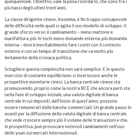
quinquennale. Obiettivi, vale la pena ricordarlo, che sono fra i
più bassi degli ultimi trent’anni.
La classe dirigente cinese, insomma, è fin troppo consapevole
delle difficoltà nelle quali si agita il suo modello di sviluppo. Il
grande sforzo verso il cambiamento – meno mattone e
manifattura, più
hi-tech
; meno domande esterna, più domanda
interna – dovrà inevitabilmente fare i conti con il contesto
esterno e con un tempo di transizione che va molto più
lentamente della cronaca politica.
Sciogliere questa complessità non sarà semplice. E in questo
esercizio di costante equilibrismo si inseriscono anche le
prospettive monetarie cinesi. La banca centrale cinese sta
promuovendo, proprio come la nostra BCE che ancora però sta
nella fase di sviluppo iniziale, una valuta digitale di banca
centrale in cui depositi, dall’inizio di quest’anno, possono
essere remunerati dalle banche commerciali. Un grande passo in
avanti per la diffusione della valuta digitale di banca centrale
che vede crescere sempre più il volume delle transazioni e che,
in prospettiva, può provocare notevoli cambiamenti nell’uso
dello yuan sui mercati internazionali.