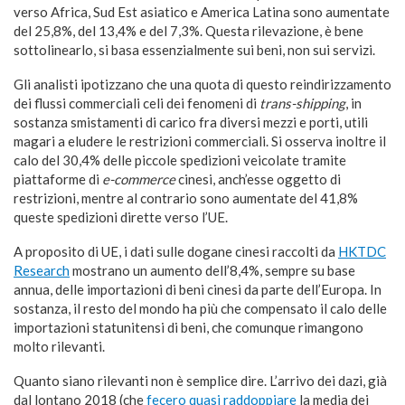
verso Africa, Sud Est asiatico e America Latina sono aumentate
del 25,8%, del 13,4% e del 7,3%. Questa rilevazione, è bene
sottolinearlo, si basa essenzialmente sui beni, non sui servizi.
Gli analisti ipotizzano che una quota di questo reindirizzamento
dei flussi commerciali celi dei fenomeni di
trans-shipping
, in
sostanza smistamenti di carico fra diversi mezzi e porti, utili
magari a eludere le restrizioni commerciali. Si osserva inoltre il
calo del 30,4% delle piccole spedizioni veicolate tramite
piattaforme di
e-commerce
cinesi, anch’esse oggetto di
restrizioni, mentre al contrario sono aumentate del 41,8%
queste spedizioni dirette verso l’UE.
A proposito di UE, i dati sulle dogane cinesi raccolti da
HKTDC
Research
mostrano un aumento dell’8,4%, sempre su base
annua, delle importazioni di beni cinesi da parte dell’Europa. In
sostanza, il resto del mondo ha più che compensato il calo delle
importazioni statunitensi di beni, che comunque rimangono
molto rilevanti.
Quanto siano rilevanti non è semplice dire. L’arrivo dei dazi, già
dal lontano 2018 (che
fecero quasi raddoppiare
la media dei