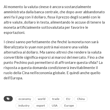
Al momento la valuta cinese è ancora sostanzialmente
amministrata dalla banca centrale, che dopo aver abbandonato
anni fa il
peg
con il dollaro, fissa il prezzo degli scambi con le
altre valute, dollaro in testa, alimentando le accuse di tenere la
moneta artificialmente sottovalutata per favorire le
esportazioni.
I cinesi sanno perfettamente che finché la moneta non sarà
liberalizzata lo yuan non potrà mai essere una valida
alternativa al dollaro. Ma sanno altresì che rendere la valuta
convertibile significa esporsi ai marosi del mercato. Fino a che
punto Pechino può permettersi di affrontare questa sfida? La
risposta a questa domanda condizionerà inevitabilmente il
ruolo della Cina nell’economia globale. E quindi anche quello
dell’Europa.
economy
world
trade
EU
China
industry
export
USA
Europe