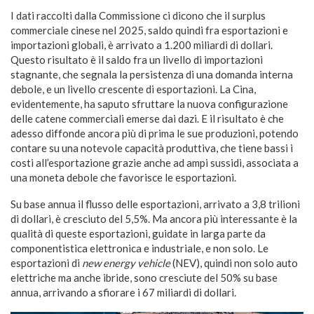
I dati raccolti dalla Commissione ci dicono che il surplus
commerciale cinese nel 2025, saldo quindi fra esportazioni e
importazioni globali, è arrivato a 1.200 miliardi di dollari.
Questo risultato è il saldo fra un livello di importazioni
stagnante, che segnala la persistenza di una domanda interna
debole, e un livello crescente di esportazioni. La Cina,
evidentemente, ha saputo sfruttare la nuova configurazione
delle catene commerciali emerse dai dazi. E il risultato è che
adesso diffonde ancora più di prima le sue produzioni, potendo
contare su una notevole capacità produttiva, che tiene bassi i
costi all’esportazione grazie anche ad ampi sussidi, associata a
una moneta debole che favorisce le esportazioni.
Su base annua il flusso delle esportazioni, arrivato a 3,8 trilioni
di dollari, è cresciuto del 5,5%. Ma ancora più interessante è la
qualità di queste esportazioni, guidate in larga parte da
componentistica elettronica e industriale, e non solo. Le
esportazioni di
new energy vehicle
(NEV), quindi non solo auto
elettriche ma anche ibride, sono cresciute del 50% su base
annua, arrivando a sfiorare i 67 miliardi di dollari.