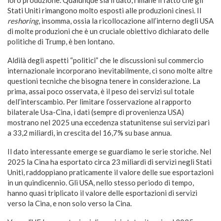
loro produzione. Qualunque sia il dato, rimane il fatto che gli
Stati Uniti rimangono molto esposti alle produzioni cinesi. Il
reshoring
, insomma, ossia la ricollocazione all’interno degli USA
di molte produzioni che è un cruciale obiettivo dichiarato delle
politiche di Trump, è ben lontano.
Aldilà degli aspetti “politici” che le discussioni sul commercio
internazionale incorporano inevitabilmente, ci sono molte altre
questioni tecniche che bisogna tenere in considerazione. La
prima, assai poco osservata, è il peso dei servizi sul totale
dell’interscambio. Per limitare l’osservazione al rapporto
bilaterale Usa-Cina, i dati (sempre di provenienza USA)
mostrano nel 2025 una eccedenza statunitense sui servizi pari
a 33,2 miliardi, in crescita del 16,7% su base annua.
Il dato interessante emerge se guardiamo le serie storiche. Nel
2025 la Cina ha esportato circa 23 miliardi di servizi negli Stati
Uniti, raddoppiano praticamente il valore delle sue esportazioni
in un quindicennio. Gli USA, nello stesso periodo di tempo,
hanno quasi triplicato il valore delle esportazioni di servizi
verso la Cina, e non solo verso la Cina.