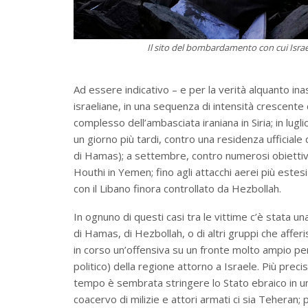
Il sito del bombardamento con cui Israe
Ad essere indicativo – e per la verità alquanto ina
israeliane, in una sequenza di intensità crescente c
complesso dell’ambasciata iraniana in Siria; in lugl
un giorno più tardi, contro una residenza ufficiale 
di Hamas); a settembre, contro numerosi obiettivi 
Houthi in Yemen; fino agli attacchi aerei più estesi 
con il Libano finora controllato da Hezbollah.
In ognuno di questi casi tra le vittime c’è stata un
di Hamas, di Hezbollah, o di altri gruppi che affe
in corso un’offensiva su un fronte molto ampio pe
politico) della regione attorno a Israele. Più prec
tempo è sembrata stringere lo Stato ebraico in un
coacervo di milizie e attori armati ci sia Teheran;