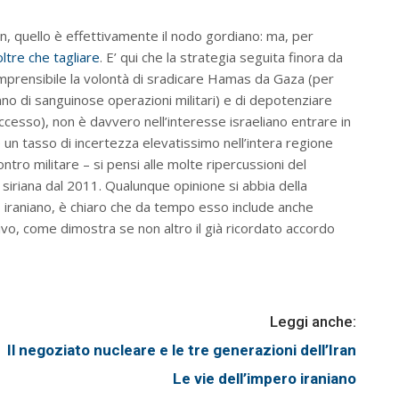
an, quello è effettivamente il nodo gordiano: ma, per
oltre che tagliare
. E’ qui che la strategia seguita finora da
omprensibile la volontà di sradicare Hamas da Gaza (per
nno di sanguinose operazioni militari) e di depotenziare
ccesso), non è davvero nell’interesse israeliano entrare in
un tasso di incertezza elevatissimo nell’intera regione
ntro militare – si pensi alle molte ripercussioni del
e siriana dal 2011. Qualunque opinione si abbia della
o iraniano, è chiaro che da tempo esso include anche
tivo, come dimostra se non altro il già ricordato accordo
Leggi anche:
Il negoziato nucleare e le tre generazioni dell’Iran
Le vie dell’impero iraniano