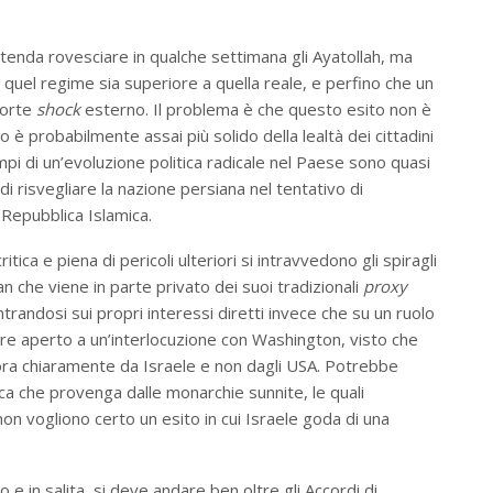
ntenda rovesciare in qualche settimana gli Ayatollah, ma
 quel regime sia superiore a quella reale, e perfino che un
forte
shock
esterno. Il problema è che questo esito non è
o è probabilmente assai più solido della lealtà dei cittadini
mpi di un’evoluzione politica radicale nel Paese sono quasi
i risvegliare la nazione persiana nel tentativo di
 Repubblica Islamica.
ica e piena di pericoli ulteriori si intravvedono gli spiragli
an che viene in parte privato dei suoi tradizionali
proxy
andosi sui propri interessi diretti invece che su un ruolo
e aperto a un’interlocuzione con Washington, visto che
e ora chiaramente da Israele e non dagli USA. Potrebbe
ca che provenga dalle monarchie sunnite, le quali
 non vogliono certo un esito in cui Israele goda di una
e in salita, si deve andare ben oltre gli Accordi di