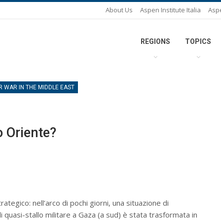
About Us
Aspen Institute Italia
Asp
REGIONS
TOPICS
R WAR IN THE MIDDLE EAST
 Oriente?
egico: nell’arco di pochi giorni, una situazione di
quasi-stallo militare a Gaza (a sud) è stata trasformata in