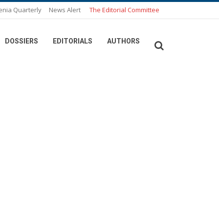
enia Quarterly
News Alert
The Editorial Committee
DOSSIERS
EDITORIALS
AUTHORS