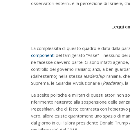
osservatori esterni, è la percezione di Israele, che
Leggi a
La complessità di questo quadro è data dalla par
componenti
del famigerato “Asse” – nessuno dei 
ne facesse davvero parte. Ci sono infatti agende, 
controllo del governo iraniano; anzi, a ben guard
(dall’esterno) nella stessa
leadership
iraniana, ch
Suprema, le Guardie Rivoluzionarie (
Pasdaran
), l
Le scelte politiche e militari di questi attori no
riferimento reiterato alla sospensione delle sanzi
Pezeshkian, che di fatto contrasta con l’obiettivo 
vero, allora esiste quantomeno uno spazio di man
dal giorno in cui l’allora presidente Donald Trump
(multilaterale) del 2015.