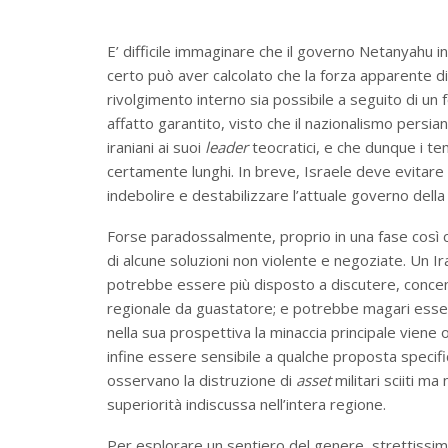
E’ difficile immaginare che il governo Netanyahu i
certo può aver calcolato che la forza apparente di
rivolgimento interno sia possibile a seguito di un 
affatto garantito, visto che il nazionalismo persian
iraniani ai suoi
leader
teocratici, e che dunque i te
certamente lunghi. In breve, Israele deve evitare d
indebolire e destabilizzare l’attuale governo della
Forse paradossalmente, proprio in una fase così crit
di alcune soluzioni non violente e negoziate. Un Ir
potrebbe essere più disposto a discutere, concentr
regionale da guastatore; e potrebbe magari esser
nella sua prospettiva la minaccia principale vien
infine essere sensibile a qualche proposta specifi
osservano la distruzione di
asset
militari sciiti ma
superiorità indiscussa nell’intera regione.
Per esplorare un sentiero del genere, strettissimo 