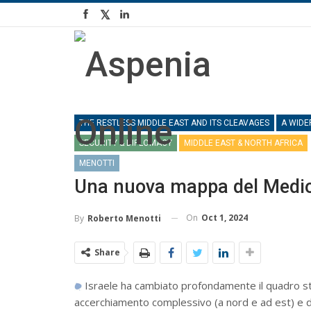
THE RESTLESS MIDDLE EAST AND ITS CLEAVAGES
A WIDE
SECURITY & DIPLOMACY
MIDDLE EAST & NORTH AFRICA
MENOTTI
Una nuova mappa del Medio
On
Oct 1, 2024
By
Roberto Menotti
Share
Israele ha cambiato profondamente il quadro strat
accerchiamento complessivo (a nord e ad est) e di 