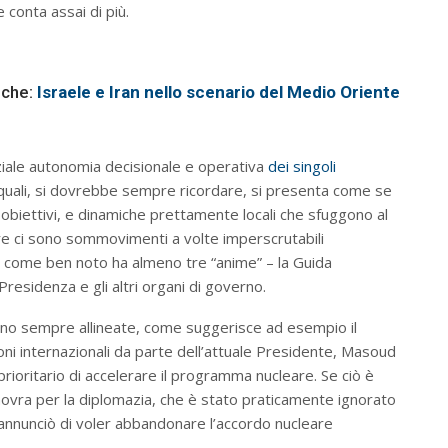
 conta assai di più.
nche:
Israele e Iran nello scenario del Medio Oriente
ziale autonomia decisionale e operativa
dei singoli
quali, si dovrebbe sempre ricordare, si presenta come se
obiettivi, e dinamiche prettamente locali che sfuggono al
are ci sono sommovimenti a volte imperscrutabili
e come ben noto ha almeno tre “anime” – la Guida
a Presidenza e gli altri organi di governo.
n sono sempre allineate, come suggerisce ad esempio il
oni internazionali da parte dell’attuale Presidente, Masoud
prioritario di accelerare il programma nucleare. Se ciò è
ovra per la diplomazia, che è stato praticamente ignorato
 annunciò di voler abbandonare l’accordo nucleare