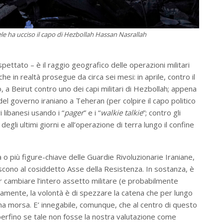
le ha ucciso il capo di Hezbollah Hassan Nasrallah
spettato – è il raggio geografico delle operazioni militari
he in realtà prosegue da circa sei mesi: in aprile, contro il
io, a Beirut contro uno dei capi militari di Hezbollah; appena
del governo iraniano a Teheran (per colpire il capo politico
libanesi usando i “
pager
” e i “
walkie talkie
”; contro gli
degli ultimi giorni e all’operazione di terra lungo il confine
a o più figure-chiave delle Guardie Rivoluzionarie Iraniane,
riscono al cosiddetto Asse della Resistenza. In sostanza, è
r cambiare l’intero assetto militare (e probabilmente
isamente, la volontà è di spezzare la catena che per lungo
a morsa. E’ innegabile, comunque, che al centro di questo
 perfino se tale non fosse la nostra valutazione come