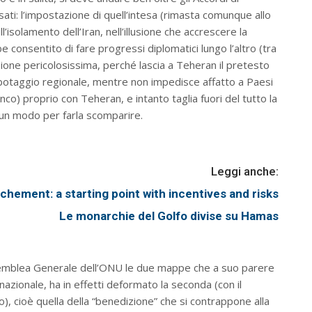
ti: l’impostazione di quell’intesa (rimasta comunque allo
l’isolamento dell’Iran, nell’illusione che accrescere la
 consentito di fare progressi diplomatici lungo l’altro (tra
llusione pericolosissima, perché lascia a Teheran il pretesto
sabotaggio regionale, mentre non impedisce affatto a Paesi
nco) proprio con Teheran, e intanto taglia fuori del tutto la
un modo per farla scomparire.
Leggi anche:
chement: a starting point with incentives and risks
Le monarchie del Golfo divise su Hamas
emblea Generale dell’ONU le due mappe che a suo parere
nazionale, ha in effetti deformato la seconda (con il
o), cioè quella della “benedizione” che si contrappone alla