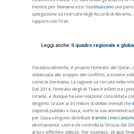
mentre per Manama essi “
costituiscono
una peri
spiegazione va ricercata negli Accordi di Abramo, di
rapporti con l’Iran.
Leggi anche:
Il quadro regionale e glob
Paradossalmente, è proprio l’emirato del Qatar, 
sbilanciata allo scoppio del conflitto, a essere so
come la Germania. La ragione va cercata nella ret
Dal 2014, l’emirato degli Al Thani è infatti tra i prin
Israele, e dunque ha una relazione consolidata co
dirigenti. Grazie ai 30 milioni di dollari mensili che
stipendi pubblici a Gaza, sotto la sua amministrazio
per Gaza vengono distribuiti
tramite i meccanismi
direttamente
cash
a chi controlla la Striscia dal 2
al loro effettivo utilizzo. Per esempio, gli aiuti fi