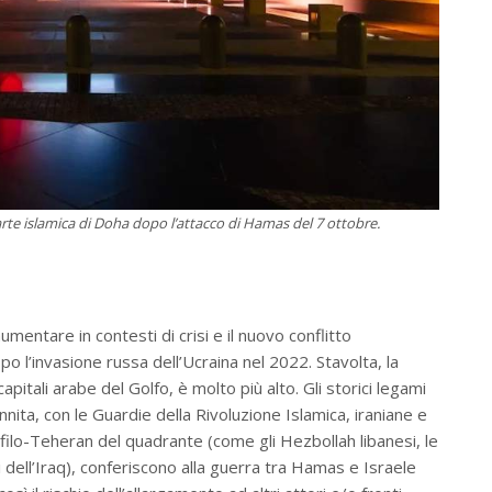
rte islamica di Doha dopo l’attacco di Hamas del 7 ottobre.
umentare in contesti di crisi e il nuovo conflitto
l’invasione russa dell’Ucraina nel 2022. Stavolta, la
apitali arabe del Golfo, è molto più alto. Gli storici legami
ita, con le Guardie della Rivoluzione Islamica, iraniane e
li filo-Teheran del quadrante (come gli Hezbollah libanesi, le
ti dell’Iraq), conferiscono alla guerra tra Hamas e Israele