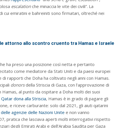
colosa
escalation
che minaccia le vite dei civili”. La
 cui emiratini e bahreiniti sono firmatari, oltreché nei
ale attorno allo scontro cruento tra Hamas e Israele
che ha preso una posizione così netta e pertanto
llecitato come mediatore da Stati Uniti e da paesi europei
e di rapporti che Doha ha coltivato negli anni con Hamas.
cipali
donors
della Striscia di Gaza, con l’approvazione di
n Hamas, al punto da ospitare a Doha molti dei suoi
il Qatar dona alla Striscia
, Hamas è in grado di pagare gli
ne, e riceve carburante: solo dal 2021, gli aiuti qatarini
 delle agenzie delle Nazioni Unite
e non vanno
007, pratica che lasciava aperti molti interrogativi rispetto
nanziari degli Emirati Arabi e dell’Arabia Saudita per Gaza