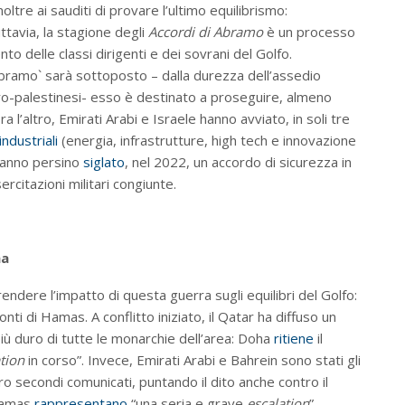
tre ai sauditi di provare l’ultimo equilibrismo:
uttavia, la stagione degli
Accordi di Abramo
è un processo
to delle classi dirigenti e dei sovrani del Golfo.
 Abramo` sarà sottoposto – dalla durezza dell’assedio
pro-palestinesi- esso è destinato a proseguire, almeno
 l’altro, Emirati Arabi e Israele hanno avviato, in soli tre
ndustriali
(energia, infrastrutture, high tech e innovazione
e hanno persino
siglato
, nel 2022, un accordo di sicurezza in
ercitazioni militari congiunte.
ha
ndere l’impatto di questa guerra sugli equilibri del Golfo:
nti di Hamas. A conflitto iniziato, il Qatar ha diffuso un
più duro di tutte le monarchie dell’area: Doha
ritiene
il
tion
in corso”. Invece, Emirati Arabi e Bahrein sono stati gli
ro secondi comunicati, puntando il dito anche contro il
 Hamas
rappresentano
“una seria e grave
escalation
”,