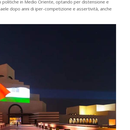
oro politiche in Medio Oriente, optando per distensione e
ele dopo anni di iper-competizione e assertività, anche