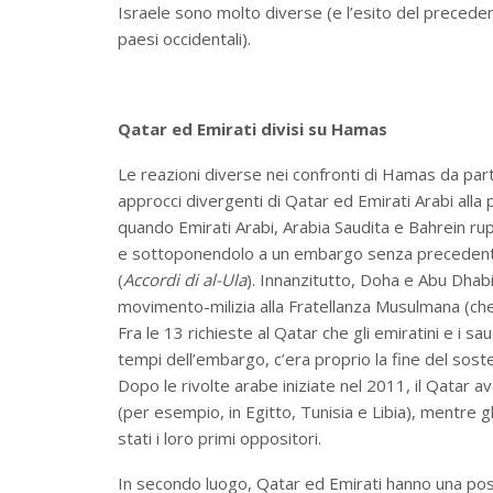
Israele sono molto diverse (e l’esito del preced
paesi occidentali).
Qatar ed Emirati divisi su Hamas
Le reazioni diverse nei confronti di Hamas da parte
approcci divergenti di Qatar ed Emirati Arabi alla p
quando Emirati Arabi, Arabia Saudita e Bahrein rup
e sottoponendolo a un embargo senza precedenti, 
(
Accordi di al-Ula
). Innanzitutto, Doha e Abu Dhabi
movimento-milizia alla Fratellanza Musulmana (che 
Fra le 13 richieste al Qatar che gli emiratini e i s
tempi dell’embargo, c’era proprio la fine del soste
Dopo le rivolte arabe iniziate nel 2011, il Qatar a
(per esempio, in Egitto, Tunisia e Libia), mentre gl
stati i loro primi oppositori.
In secondo luogo, Qatar ed Emirati hanno una posi