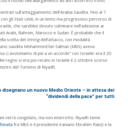
 il rischio dell’allargamento ad altri attori e/o fronti.
ncentrati sull’atteggiamento dell’Arabia Saudita. Fino al 7
con gli Stati Uniti, in un lento ma progressivo percorso di
Israele, che sarebbe dovuto culminare nell’adesione ai
ati Arabi, Bahrein, Marocco e Sudan. È probabile che il
ella scelta del
timing
dell’attacco, con modalità
editario saudita Mohammed bin Salman (MbS) aveva
a ci avviciniamo di più a un accordo” con Israele: era il 20
l regno si era poi recato in Israele il 2 ottobre scorso
nistro del Turismo di Riyadh.
 disegnano un nuovo Medio Oriente – in attesa dei
“dividendi della pace” per tutti
liani verrà congelato, ma non interrotto. Riyadh teme
efonata
fra MbS e il presidente iraniano Ebrahim Raisi) e la