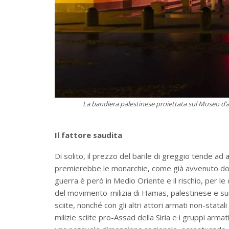
La bandiera palestinese proiettata sul Museo d’a
Il fattore saudita
Di solito, il prezzo del barile di greggio tende ad a
premierebbe le monarchie, come già avvenuto dopo 
guerra è però in Medio Oriente e il rischio, per le c
del movimento-milizia di Hamas, palestinese e sunn
sciite, nonché con gli altri attori armati non-stata
milizie sciite pro-Assad della Siria e i gruppi arma