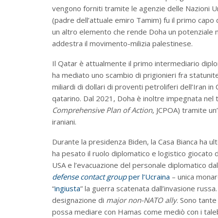
vengono forniti tramite le agenzie delle Nazioni Un
(padre dell’attuale emiro Tamim) fu il primo capo 
un altro elemento che rende Doha un potenziale med
addestra il movimento-milizia palestinese.
Il Qatar è attualmente il primo intermediario diplo
ha mediato uno scambio di prigionieri fra statunite
miliardi di dollari di proventi petroliferi dell’Iran 
qatarino. Dal 2021, Doha è inoltre impegnata nel te
Comprehensive Plan of Action
, JCPOA) tramite un’
iraniani.
Durante la presidenza Biden, la Casa Bianca ha ul
ha pesato il ruolo diplomatico e logistico giocato 
USA e l’evacuazione del personale diplomatico dal
defense contact group
per l’Ucraina
– unica monarc
“
ingiusta
” la guerra scatenata dall’invasione russ
designazione di
major non-NATO ally
. Sono tante
possa mediare con Hamas come mediò con i taleban