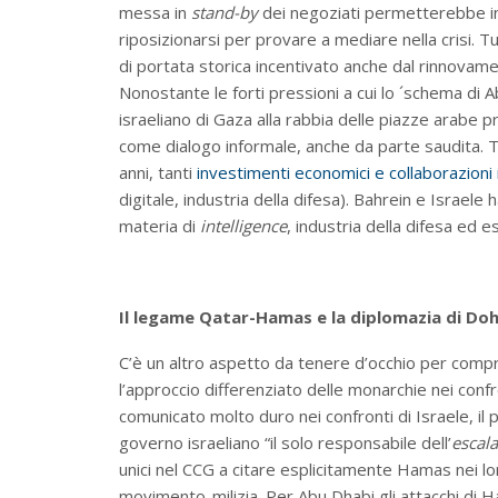
messa in
stand-by
dei negoziati permetterebbe inol
riposizionarsi per provare a mediare nella crisi. T
di portata storica incentivato anche dal rinnovamen
Nonostante le forti pressioni a cui lo ´schema di
israeliano di Gaza alla rabbia delle piazze arabe 
come dialogo informale, anche da parte saudita. Tra
anni, tanti
investimenti economici e collaborazioni i
digitale, industria della difesa). Bahrein e Israel
materia di
intelligence
, industria della difesa ed es
Il legame Qatar-Hamas e la diplomazia di Do
C’è un altro aspetto da tenere d’occhio per compre
l’approccio differenziato delle monarchie nei confro
comunicato molto duro nei confronti di Israele, il 
governo israeliano “il solo responsabile dell’
escala
unici nel CCG a citare esplicitamente Hamas nei lo
movimento-milizia. Per Abu Dhabi gli attacchi di