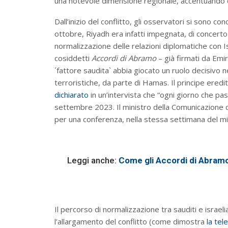
una notevole dimensione regionale, accentuando così
Dall’inizio del conflitto, gli osservatori si sono co
ottobre, Riyadh era infatti impegnata, di concerto 
normalizzazione delle relazioni diplomatiche con 
cosiddetti
Accordi di Abramo
– già firmati da Emir
´fattore saudita` abbia giocato un ruolo decisivo n
terroristiche, da parte di Hamas. Il principe er
dichiarato
in un’intervista che “ogni giorno che pass
settembre 2023. Il ministro della Comunicazione de
per una conferenza, nella stessa settimana del mi
Leggi anche:
Come gli Accordi di Abramo
Il percorso di normalizzazione tra sauditi e israe
l’allargamento del conflitto (come dimostra
la tel