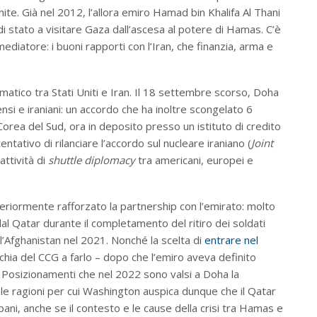
ite. Già nel 2012, l’allora emiro Hamad bin Khalifa Al Thani
di stato a visitare Gaza dall’ascesa al potere di Hamas. C’è
iatore: i buoni rapporti con l’Iran, che finanzia, arma e
matico tra Stati Uniti e Iran. Il 18 settembre scorso, Doha
nsi e iraniani: un accordo che ha inoltre scongelato 6
in Corea del Sud, ora in deposito presso un istituto di credito
ntativo di rilanciare l’accordo sul nucleare iraniano (
Joint
attività di
shuttle diplomacy
tra americani, europei e
teriormente rafforzato la partnership con l’emirato: molto
dal Qatar durante il completamento del ritiro dei soldati
l’Afghanistan nel 2021. Nonché la scelta di
entrare nel
hia del CCG a farlo – dopo che l’emiro aveva definito
a. Posizionamenti che nel 2022 sono valsi a Doha la
 le ragioni per cui Washington auspica dunque che il Qatar
i, anche se il contesto e le cause della crisi tra Hamas e