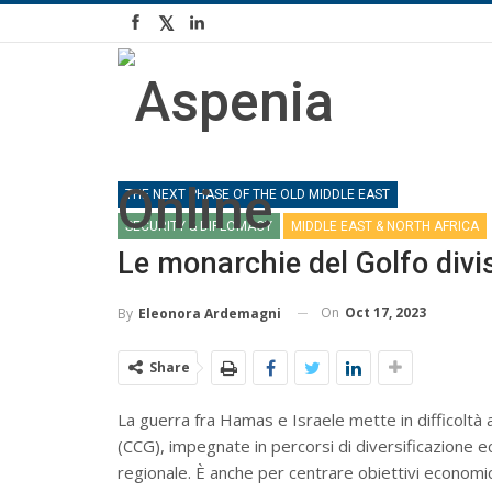
THE NEXT PHASE OF THE OLD MIDDLE EAST
SECURITY & DIPLOMACY
MIDDLE EAST & NORTH AFRICA
Le monarchie del Golfo div
On
Oct 17, 2023
By
Eleonora Ardemagni
Share
La guerra fra Hamas e Israele mette in difficoltà
(CCG), impegnate in percorsi di diversificazione e
regionale. È anche per centrare obiettivi economici