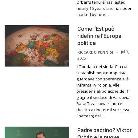
Orbán’s tenure has lasted
nearly 16 years and has been
marked by four…
Come l’Est può
ridefinire l’Europa
politica
Jul 3,
RICCARDO PENNISI
2025
L'”ondata dei sindaci” a cui
l'establishment europeista
guardava con speranza si è
infranta in Polonia. Alle
presidenziali polacche del 1°
giugno il sindaco di Varsavia
Rafał Trzaskowski non è
riuscito a ripetere il successo
(inatteso) del…
Padre padrino? Viktor
Orbán e le nuove