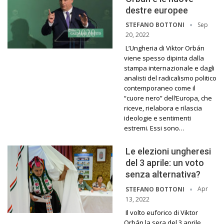
destre europee
Sep
STEFANO BOTTONI
20, 2022
L’Ungheria di Viktor Orbán
viene spesso dipinta dalla
stampa internazionale e dagli
analisti del radicalismo politico
contemporaneo come il
“cuore nero” dell’Europa, che
riceve, rielabora e rilascia
ideologie e sentimenti
estremi. Essi sono…
Le elezioni ungheresi
del 3 aprile: un voto
senza alternativa?
Apr
STEFANO BOTTONI
13, 2022
Il volto euforico di Viktor
Orbán la sera del 3 aprile