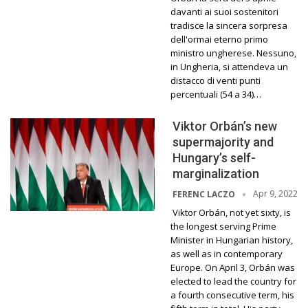
davanti ai suoi sostenitori
tradisce la sincera sorpresa
dell'ormai eterno primo
ministro ungherese. Nessuno,
in Ungheria, si attendeva un
distacco di venti punti
percentuali (54 a 34)…
Viktor Orbán’s new
supermajority and
Hungary’s self-
marginalization
Apr 9, 2022
FERENC LACZO
Viktor Orbán, not yet sixty, is
the longest serving Prime
Minister in Hungarian history,
as well as in contemporary
Europe. On April 3, Orbán was
elected to lead the country for
a fourth consecutive term, his