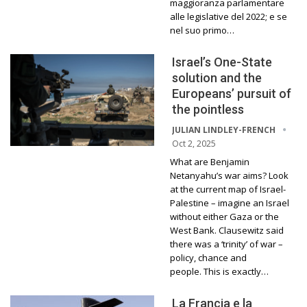
maggioranza parlamentare
alle legislative del 2022; e se
nel suo primo…
Israel’s One-State
solution and the
Europeans’ pursuit of
the pointless
JULIAN LINDLEY-FRENCH
Oct 2, 2025
What are Benjamin
Netanyahu’s war aims? Look
at the current map of Israel-
Palestine – imagine an Israel
without either Gaza or the
West Bank. Clausewitz said
there was a ‘trinity’ of war –
policy, chance and
people. This is exactly…
La Francia e la