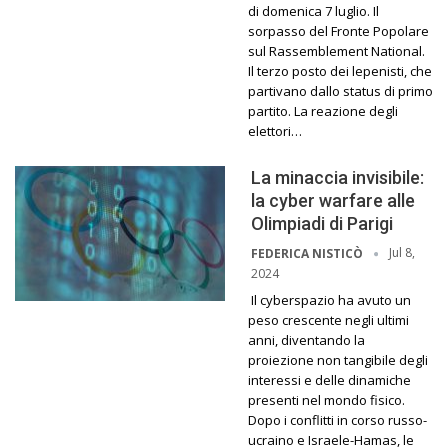
di domenica 7 luglio. Il
sorpasso del Fronte Popolare
sul Rassemblement National.
Il terzo posto dei lepenisti, che
partivano dallo status di primo
partito. La reazione degli
elettori…
La minaccia invisibile:
la cyber warfare alle
Olimpiadi di Parigi
Jul 8,
FEDERICA NISTICÒ
2024
Il cyberspazio ha avuto un
peso crescente negli ultimi
anni, diventando la
proiezione non tangibile degli
interessi e delle dinamiche
presenti nel mondo fisico.
Dopo i conflitti in corso russo-
ucraino e Israele-Hamas, le