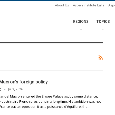
About Us
Aspen Institute Italia
Asp
REGIONS
TOPICS
Macron’s foreign policy
Jul 3, 2026
SO
anuel Macron entered the Élysée Palace as, by some distance,
ly doctrinaire French president in a long time. His ambition was not
France but to reposition it as a puissance d'équilibre, the…