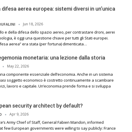
la difesa aerea europea: sistemi diversi in un’unica
Jun 18, 2026
BUFALINI
llo e della difesa dello spazio aereo, per contrastare droni, aerei
tipologia, è oggi una questione chiave per tutti gli Stati europei.
fesa aerea” era stata (per fortuna) dimenticata…
’egemonia monetaria: una lezione dalla storia
May 22, 2026
I
una componente essenziale dell’economia. Anche in un sistema
siasi soggetto economico è costretto continuamente a scambiare
rvizi, lavoro e capitale. Un’economia prende forma e si sviluppa
pean security architect by default?
Apr 9, 2026
SO
nce’s Army Chief of Staff, General Fabien Mandon, informed
at few European governments were willing to say publicly: France