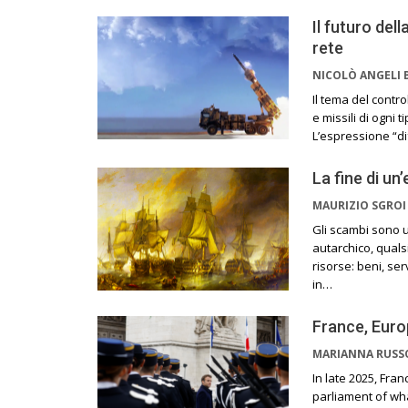
Il futuro del
rete
NICOLÒ ANGELI 
Il tema del contro
e missili di ogni 
L’espressione “di
La fine di un
MAURIZIO SGRO
Gli scambi sono 
autarchico, qual
risorse: beni, se
in…
France, Euro
MARIANNA RUS
In late 2025, Fra
parliament of wh