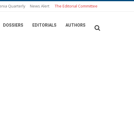
enia Quarterly
News Alert
The Editorial Committee
DOSSIERS
EDITORIALS
AUTHORS