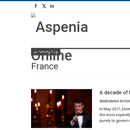
Browsing Tag
France
A decade of 
MARIANNA RUS
In May 2017, Emm
the most explicit
purely to govern 