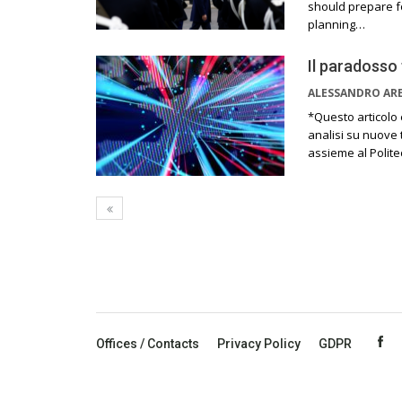
should prepare fo
planning…
Il paradosso
ALESSANDRO AR
*Questo articolo è
analisi su nuove
assieme al Polite
Offices / Contacts
Privacy Policy
GDPR