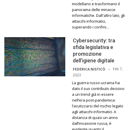
modellano e trasformano il
panorama delle minacce
informatiche. Dall'altro lato, gli
attacchi informatici,
superando i confini…
Cybersecurity: tra
sfida legislativa e
promozione
dell’igiene digitale
Feb 7,
FEDERICA NISTICÒ
2023
La guerra russo-ucraina ha
dato il suo contributo decisivo
a un trend già in essere
nell’era post-pandemica:
l’acutizzarsi del rischio legato
agli attacchi informatici. A
distanza di quasi un anno
dall’invasione russa, è
evidente quanto il…