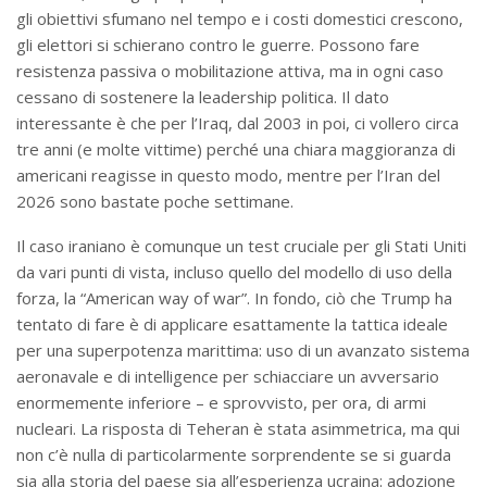
gli obiettivi sfumano nel tempo e i costi domestici crescono,
gli elettori si schierano contro le guerre. Possono fare
resistenza passiva o mobilitazione attiva, ma in ogni caso
cessano di sostenere la leadership politica. Il dato
interessante è che per l’Iraq, dal 2003 in poi, ci vollero circa
tre anni (e molte vittime) perché una chiara maggioranza di
americani reagisse in questo modo, mentre per l’Iran del
2026 sono bastate poche settimane.
Il caso iraniano è comunque un test cruciale per gli Stati Uniti
da vari punti di vista, incluso quello del modello di uso della
forza, la “American way of war”. In fondo, ciò che Trump ha
tentato di fare è di applicare esattamente la tattica ideale
per una superpotenza marittima: uso di un avanzato sistema
aeronavale e di intelligence per schiacciare un avversario
enormemente inferiore – e sprovvisto, per ora, di armi
nucleari. La risposta di Teheran è stata asimmetrica, ma qui
non c’è nulla di particolarmente sorprendente se si guarda
sia alla storia del paese sia all’esperienza ucraina: adozione