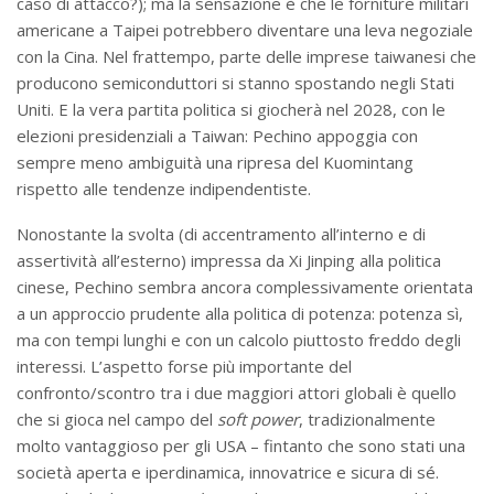
caso di attacco?); ma la sensazione è che le forniture militari
americane a Taipei potrebbero diventare una leva negoziale
con la Cina. Nel frattempo, parte delle imprese taiwanesi che
producono semiconduttori si stanno spostando negli Stati
Uniti. E la vera partita politica si giocherà nel 2028, con le
elezioni presidenziali a Taiwan: Pechino appoggia con
sempre meno ambiguità una ripresa del Kuomintang
rispetto alle tendenze indipendentiste.
Nonostante la svolta (di accentramento all’interno e di
assertività all’esterno) impressa da Xi Jinping alla politica
cinese, Pechino sembra ancora complessivamente orientata
a un approccio prudente alla politica di potenza: potenza sì,
ma con tempi lunghi e con un calcolo piuttosto freddo degli
interessi. L’aspetto forse più importante del
confronto/scontro tra i due maggiori attori globali è quello
che si gioca nel campo del
soft power
, tradizionalmente
molto vantaggioso per gli USA – fintanto che sono stati una
società aperta e iperdinamica, innovatrice e sicura di sé.