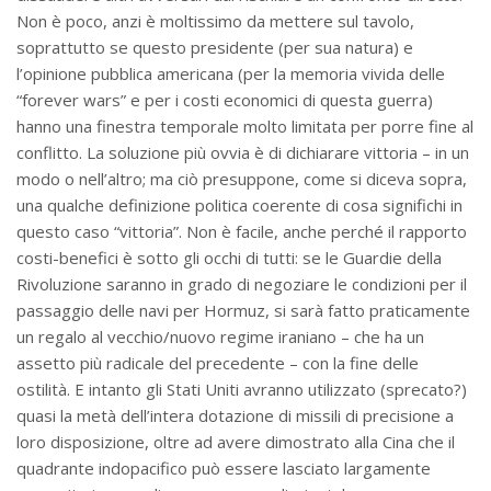
Non è poco, anzi è moltissimo da mettere sul tavolo,
soprattutto se questo presidente (per sua natura) e
l’opinione pubblica americana (per la memoria vivida delle
“forever wars” e per i costi economici di questa guerra)
hanno una finestra temporale molto limitata per porre fine al
conflitto. La soluzione più ovvia è di dichiarare vittoria – in un
modo o nell’altro; ma ciò presuppone, come si diceva sopra,
una qualche definizione politica coerente di cosa significhi in
questo caso “vittoria”. Non è facile, anche perché il rapporto
costi-benefici è sotto gli occhi di tutti: se le Guardie della
Rivoluzione saranno in grado di negoziare le condizioni per il
passaggio delle navi per Hormuz, si sarà fatto praticamente
un regalo al vecchio/nuovo regime iraniano – che ha un
assetto più radicale del precedente – con la fine delle
ostilità. E intanto gli Stati Uniti avranno utilizzato (sprecato?)
quasi la metà dell’intera dotazione di missili di precisione a
loro disposizione, oltre ad avere dimostrato alla Cina che il
quadrante indopacifico può essere lasciato largamente