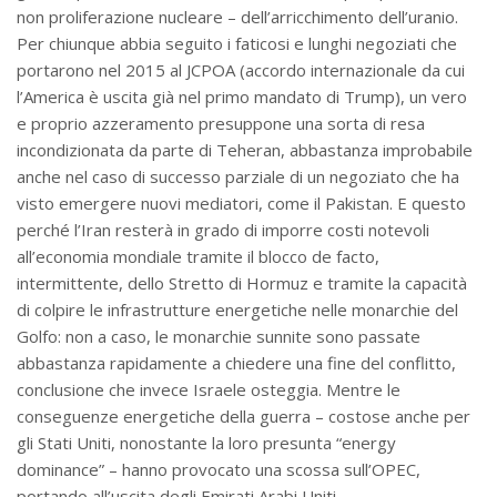
non proliferazione nucleare – dell’arricchimento dell’uranio.
Per chiunque abbia seguito i faticosi e lunghi negoziati che
portarono nel 2015 al JCPOA (accordo internazionale da cui
l’America è uscita già nel primo mandato di Trump), un vero
e proprio azzeramento presuppone una sorta di resa
incondizionata da parte di Teheran, abbastanza improbabile
anche nel caso di successo parziale di un negoziato che ha
visto emergere nuovi mediatori, come il Pakistan. E questo
perché l’Iran resterà in grado di imporre costi notevoli
all’economia mondiale tramite il blocco de facto,
intermittente, dello Stretto di Hormuz e tramite la capacità
di colpire le infrastrutture energetiche nelle monarchie del
Golfo: non a caso, le monarchie sunnite sono passate
abbastanza rapidamente a chiedere una fine del conflitto,
conclusione che invece Israele osteggia. Mentre le
conseguenze energetiche della guerra – costose anche per
gli Stati Uniti, nonostante la loro presunta “energy
dominance” – hanno provocato una scossa sull’OPEC,
portando all’uscita degli Emirati Arabi Uniti.