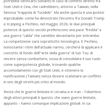
potrebbe verificarsi soltanto in caso di conflitto diretto fra
Stati Uniti e Cina, che cadrebbero, attorno a Taiwan, nella
famosa “trappola di Tucidide”. Ma anche questa è una ipotesi
improbabile: come ha dimostrato l’incontro fra Donald Trump
e Xi Jinping a Pechino, nel maggio 2026, le due principali
potenze di questo secolo preferiscono una pace “fredda” a
una guerra “calda” che sarebbe devastante per entrambe.
La competizione sarà soprattutto tecnologica. E Pechino,
nonostante i ritmi dell’attuale riarmo, cercherà di applicare il
concetto di fondo dell’“arte della guerra” di Sun Tsu: di
vincere senza combattere, ossia di consolidare il suo ruolo
come superpotenza globale, trovando qualche
accomodamento con gli Stati Uniti, e ottenere la
riunificazione (Taiwan) senza dovere scatenare un conflitto
in uno degli stretti più critici al mondo.
Resta che le guerre limitate in Ucraina e in Iran – l’obiettivo
degli attori principali è questo: che siano guerre limitate,
appunto – hanno comunque implicazioni globali. In cui