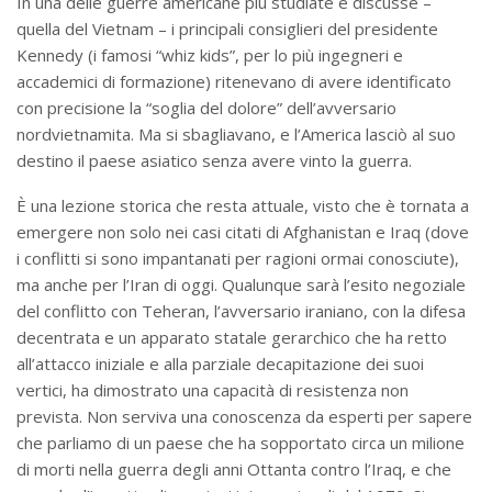
In una delle guerre americane più studiate e discusse –
quella del Vietnam – i principali consiglieri del presidente
Kennedy (i famosi “whiz kids”, per lo più ingegneri e
accademici di formazione) ritenevano di avere identificato
con precisione la “soglia del dolore” dell’avversario
nordvietnamita. Ma si sbagliavano, e l’America lasciò al suo
destino il paese asiatico senza avere vinto la guerra.
È una lezione storica che resta attuale, visto che è tornata a
emergere non solo nei casi citati di Afghanistan e Iraq (dove
i conflitti si sono impantanati per ragioni ormai conosciute),
ma anche per l’Iran di oggi. Qualunque sarà l’esito negoziale
del conflitto con Teheran, l’avversario iraniano, con la difesa
decentrata e un apparato statale gerarchico che ha retto
all’attacco iniziale e alla parziale decapitazione dei suoi
vertici, ha dimostrato una capacità di resistenza non
prevista. Non serviva una conoscenza da esperti per sapere
che parliamo di un paese che ha sopportato circa un milione
di morti nella guerra degli anni Ottanta contro l’Iraq, e che