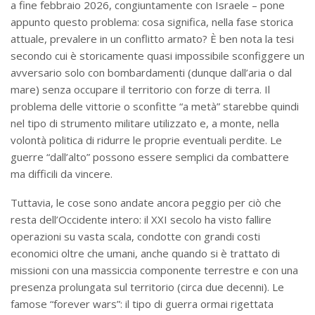
a fine febbraio 2026, congiuntamente con Israele – pone
appunto questo problema: cosa significa, nella fase storica
attuale, prevalere in un conflitto armato? È ben nota la tesi
secondo cui è storicamente quasi impossibile sconfiggere un
avversario solo con bombardamenti (dunque dall’aria o dal
mare) senza occupare il territorio con forze di terra. Il
problema delle vittorie o sconfitte “a metà” starebbe quindi
nel tipo di strumento militare utilizzato e, a monte, nella
volontà politica di ridurre le proprie eventuali perdite. Le
guerre “dall’alto” possono essere semplici da combattere
ma difficili da vincere.
Tuttavia, le cose sono andate ancora peggio per ciò che
resta dell’Occidente intero: il XXI secolo ha visto fallire
operazioni su vasta scala, condotte con grandi costi
economici oltre che umani, anche quando si è trattato di
missioni con una massiccia componente terrestre e con una
presenza prolungata sul territorio (circa due decenni). Le
famose “forever wars”: il tipo di guerra ormai rigettata