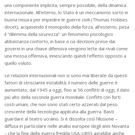
una componente implicita, sempre possibile, della dinamica
internazionale. All’interno, lo Stato è un meccanismo sorto in
buona misura per impedire le guerre civili (Thomas Hobbes
docet), acquisendo il monopolio della forza; all’esterno, pesa
il “dilemma della sicurezza”: un fenomeno psicologico
abbastanza contorto, in base a cui decisioni prese dai
governi in una chiave difensiva vengono lette dai rivali come
una mossa offensiva, innescando quindi l’effetto opposto a
quello voluto.
Le relazioni internazionali non si sono mai liberate da questi
fattori di strisciante instabilità; il numero delle guerre è
aumentato, dal 1945 a oggi, fino ai 56 conflitti di oggi, il dato
più alto della seconda guerra mondiale. Conflitti con forti
costi umani, che non sono stati certo azzerati dal peso
crescente della tecnologia applicata alla guerra. Basti
guardare al teatro ucraino. Si è dissolta così l’illusione –
diffusa in particolare nelle analisi europee degli anni Novanta
– che la fine della guerra fredda USA-URSS avrebbe anche