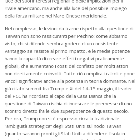
luce dei suoi interessi regionali e delle implicazioni per il
rivale americano, ma anche alla luce del possibile impiego
della forza militare nel Mare Cinese meridionale.
Nel complesso, le lezioni da trarne rispetto alla questione di
Taiwan non sono rassicuranti per Pechino: come abbiamo
visto, chi si difende sembra godere di un consistente
vantaggio se resiste al primo impatto, e le medie potenze
hanno la capacità di creare effetti negativi praticamente
globali, che aumentano i costi del conflitto per molti attori
non direttamente coinvolti. Tutto ciò complica i calcoli e pone
vincoli significativi anche alla potenza in teoria dominante. Nel
già citato summit fra Trump e Xi del 14-15 maggio, il leader
del PCC ha ricordato al capo della Casa Bianca che la
questione di Taiwan rischia di innescare le premesse di uno
scontro diretto fra le due superpotenze di questo secolo.
Per ora, Trump non si è espresso circa la tradizionale
“ambiguità strategica” degli Stati Uniti sul nodo Taiwan
(quanto saranno pronti gli Stati Uniti a difendere l’isola in