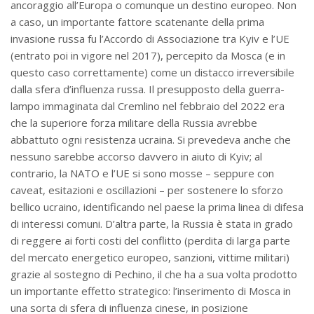
ancoraggio all’Europa o comunque un destino europeo. Non
a caso, un importante fattore scatenante della prima
invasione russa fu l’Accordo di Associazione tra Kyiv e l’UE
(entrato poi in vigore nel 2017), percepito da Mosca (e in
questo caso correttamente) come un distacco irreversibile
dalla sfera d’influenza russa. Il presupposto della guerra-
lampo immaginata dal Cremlino nel febbraio del 2022 era
che la superiore forza militare della Russia avrebbe
abbattuto ogni resistenza ucraina. Si prevedeva anche che
nessuno sarebbe accorso davvero in aiuto di Kyiv; al
contrario, la NATO e l’UE si sono mosse – seppure con
caveat, esitazioni e oscillazioni – per sostenere lo sforzo
bellico ucraino, identificando nel paese la prima linea di difesa
di interessi comuni. D’altra parte, la Russia è stata in grado
di reggere ai forti costi del conflitto (perdita di larga parte
del mercato energetico europeo, sanzioni, vittime militari)
grazie al sostegno di Pechino, il che ha a sua volta prodotto
un importante effetto strategico: l’inserimento di Mosca in
una sorta di sfera di influenza cinese, in posizione