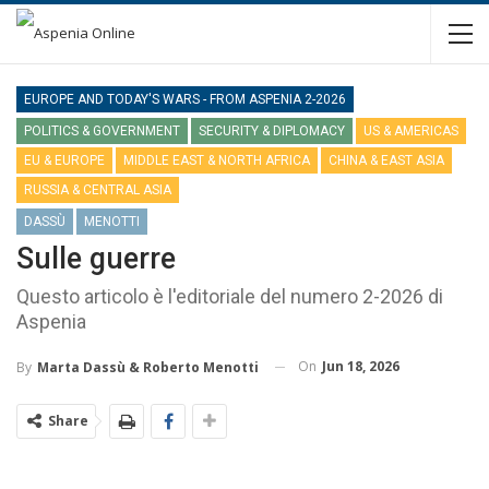
EUROPE AND TODAY'S WARS - FROM ASPENIA 2-2026
POLITICS & GOVERNMENT
SECURITY & DIPLOMACY
US & AMERICAS
EU & EUROPE
MIDDLE EAST & NORTH AFRICA
CHINA & EAST ASIA
RUSSIA & CENTRAL ASIA
DASSÙ
MENOTTI
Sulle guerre
Questo articolo è l'editoriale del numero 2-2026 di
Aspenia
On
Jun 18, 2026
By
Marta Dassù & Roberto Menotti
Share