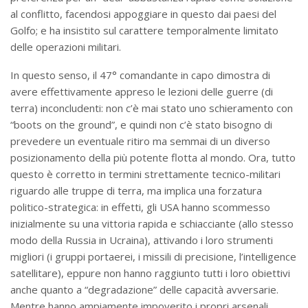
al conflitto, facendosi appoggiare in questo dai paesi del
Golfo; e ha insistito sul carattere temporalmente limitato
delle operazioni militari.
In questo senso, il 47° comandante in capo dimostra di
avere effettivamente appreso le lezioni delle guerre (di
terra) inconcludenti: non c’è mai stato uno schieramento con
“boots on the ground”, e quindi non c’è stato bisogno di
prevedere un eventuale ritiro ma semmai di un diverso
posizionamento della più potente flotta al mondo. Ora, tutto
questo è corretto in termini strettamente tecnico-militari
riguardo alle truppe di terra, ma implica una forzatura
politico-strategica: in effetti, gli USA hanno scommesso
inizialmente su una vittoria rapida e schiacciante (allo stesso
modo della Russia in Ucraina), attivando i loro strumenti
migliori (i gruppi portaerei, i missili di precisione, l’intelligence
satellitare), eppure non hanno raggiunto tutti i loro obiettivi
anche quanto a “degradazione” delle capacità avversarie.
Mentre hanno ampiamente impoverito i propri arsenali,