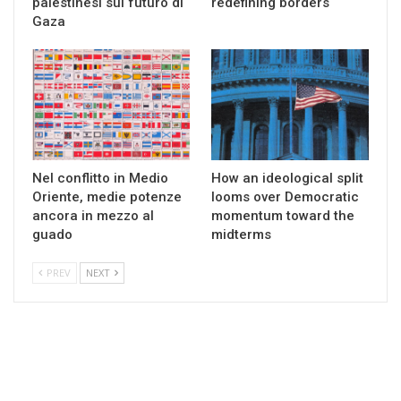
palestinesi sul futuro di
redefining borders
Gaza
Nel conflitto in Medio
How an ideological split
Oriente, medie potenze
looms over Democratic
ancora in mezzo al
momentum toward the
guado
midterms
PREV
NEXT