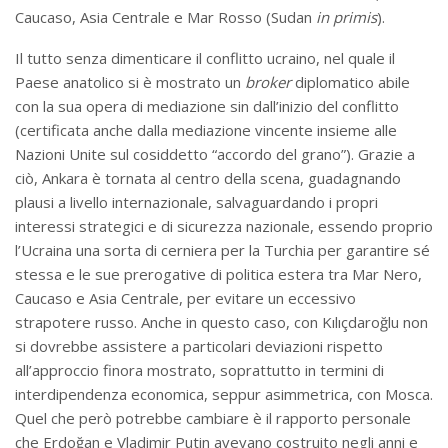
Caucaso, Asia Centrale e Mar Rosso (Sudan
in primis
).
Il tutto senza dimenticare il conflitto ucraino, nel quale il
Paese anatolico si è mostrato un
broker
diplomatico abile
con la sua opera di mediazione sin dall’inizio del conflitto
(certificata anche dalla mediazione vincente insieme alle
Nazioni Unite sul cosiddetto “accordo del grano”). Grazie a
ciò, Ankara è tornata al centro della scena, guadagnando
plausi a livello internazionale, salvaguardando i propri
interessi strategici e di sicurezza nazionale, essendo proprio
l’Ucraina una sorta di cerniera per la Turchia per garantire sé
stessa e le sue prerogative di politica estera tra Mar Nero,
Caucaso e Asia Centrale, per evitare un eccessivo
strapotere russo. Anche in questo caso, con Kılıçdaroğlu non
si dovrebbe assistere a particolari deviazioni rispetto
all’approccio finora mostrato, soprattutto in termini di
interdipendenza economica, seppur asimmetrica, con Mosca.
Quel che però potrebbe cambiare è il rapporto personale
che Erdoğan e Vladimir Putin avevano costruito negli anni e