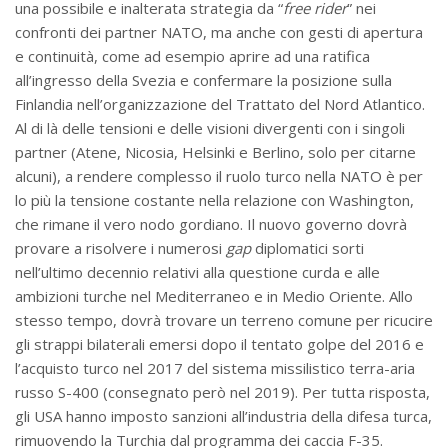
una possibile e inalterata strategia da “
free rider
” nei
confronti dei partner NATO, ma anche con gesti di apertura
e continuità, come ad esempio aprire ad una ratifica
all’ingresso della Svezia e confermare la posizione sulla
Finlandia nell’organizzazione del Trattato del Nord Atlantico.
Al di là delle tensioni e delle visioni divergenti con i singoli
partner (Atene, Nicosia, Helsinki e Berlino, solo per citarne
alcuni), a rendere complesso il ruolo turco nella NATO è per
lo più la tensione costante nella relazione con Washington,
che rimane il vero nodo gordiano. Il nuovo governo dovrà
provare a risolvere i numerosi
gap
diplomatici sorti
nell’ultimo decennio relativi alla questione curda e alle
ambizioni turche nel Mediterraneo e in Medio Oriente. Allo
stesso tempo, dovrà trovare un terreno comune per ricucire
gli strappi bilaterali emersi dopo il tentato golpe del 2016 e
l’acquisto turco nel 2017 del sistema missilistico terra-aria
russo S-400 (consegnato però nel 2019). Per tutta risposta,
gli USA hanno imposto sanzioni all’industria della difesa turca,
rimuovendo la Turchia dal programma dei caccia F-35.