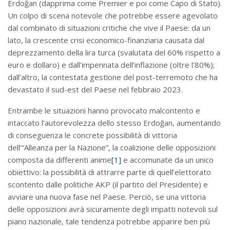
Erdoğan (dapprima come Premier e poi come Capo di Stato).
Un colpo di scena notevole che potrebbe essere agevolato
dal combinato di situazioni critiche che vive il Paese: da un
lato, la crescente crisi economico-finanziaria causata dal
deprezzamento della lira turca (svalutata del 60% rispetto a
euro e dollaro) e dall’impennata dell’inflazione (oltre l’80%);
dall’altro, la contestata gestione del post-terremoto che ha
devastato il sud-est del Paese nel febbraio 2023.
Entrambe le situazioni hanno provocato malcontento e
intaccato l’autorevolezza dello stesso Erdoğan, aumentando
di conseguenza le concrete possibilità di vittoria
dell’“Alleanza per la Nazione”, la coalizione delle opposizioni
composta da differenti anime
[1]
e accomunate da un unico
obiettivo: la possibilità di attrarre parte di quell’elettorato
scontento dalle politiche AKP (il partito del Presidente) e
avviare una nuova fase nel Paese. Perciò, se una vittoria
delle opposizioni avrà sicuramente degli impatti notevoli sul
piano nazionale, tale tendenza potrebbe apparire ben più