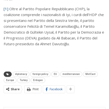
[1]
Oltre al Partito Popolare Repubblicano (CHP), la
coalizione comprende i nazionalisti di Iyi, i curdi dell’HDP che
si presentano nel Partito della Sinistra Verde, il partito
conservatore Felicità di Temel Karamollaoğlu, il Partito
Democratico di Gültekin Uysal, il Partito per la Democrazia e
il Progresso (DEVA) guidato da Ali Babacan, il Partito del
Futuro presieduto da Ahmet Davutoğlu.
diplomacy
foreign policy
EU
mediterranean
Mid East
Europe
Turkey
Erdogan
Share
Print
Facebook