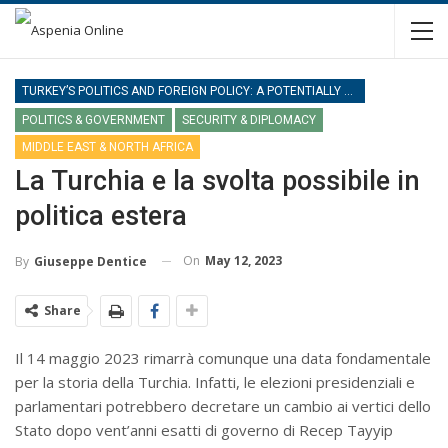
TURKEY’S POLITICS AND FOREIGN POLICY: A POTENTIALLY NEW PHASE
POLITICS & GOVERNMENT
SECURITY & DIPLOMACY
MIDDLE EAST & NORTH AFRICA
La Turchia e la svolta possibile in
politica estera
On
May 12, 2023
By
Giuseppe Dentice
Share
Il 14 maggio 2023 rimarrà comunque una data fondamentale
per la storia della Turchia. Infatti, le elezioni presidenziali e
parlamentari potrebbero decretare un cambio ai vertici dello
Stato dopo vent’anni esatti di governo di Recep Tayyip