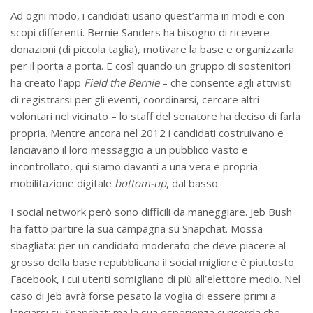
Ad ogni modo, i candidati usano quest’arma in modi e con
scopi differenti. Bernie Sanders ha bisogno di ricevere
donazioni (di piccola taglia), motivare la base e organizzarla
per il porta a porta. E così quando un gruppo di sostenitori
ha creato l’app
Field the Bernie
– che consente agli attivisti
di registrarsi per gli eventi, coordinarsi, cercare altri
volontari nel vicinato – lo staff del senatore ha deciso di farla
propria. Mentre ancora nel 2012 i candidati costruivano e
lanciavano il loro messaggio a un pubblico vasto e
incontrollato, qui siamo davanti a una vera e propria
mobilitazione digitale
bottom-up
, dal basso.
I social network però sono difficili da maneggiare. Jeb Bush
ha fatto partire la sua campagna su Snapchat. Mossa
sbagliata: per un candidato moderato che deve piacere al
grosso della base repubblicana il social migliore è piuttosto
Facebook, i cui utenti somigliano di più all’elettore medio. Nel
caso di Jeb avrà forse pesato la voglia di essere primi a
lanciarsi su Snapchat; ma la sua esperienza ci ricorda che,