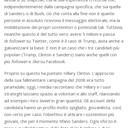
indipendentemente dalla campagna specifica, che sia quella
di Sanders o di Bush, ciò che conta alla fine non è quante
persone in assoluto ricevono il messaggio elettorale, ma la
mobilitazione dei propri sostenitori o potenziali tali. Tuttavia,
neanche questo è del tutto vero: avere 5 milioni e passa
di
follower
su Twitter, come è il caso di Trump, aiuta anche a
galvanizzare la base. E non è un caso che i tre candidati più
popolari (Trump, Clinton e Sanders) siano anche quelli con
più
follower
e
like
su Facebook.
Proprio su questo ha puntato Hillary Clinton. L’approccio
della sua fallimentare campagna del 2008 era tutto
piramidale; oggi, i media raccontano che Hillary e i suoi
strateghi lasciano spazio ai volontari e allo staff, rilanciando
ad esempio i loro
tweet
in gran quantità. Gli account della
candidata hanno un profilo molto spigliato, giovanilista,
cool
,
non certo per caso: l’obiettivo è attirare i sostenitori più
giovani, che per il momento tifano Sanders. Ogni sforzo è
teso a quell’obbiettivo: dalle foto di lei bambina e di lei