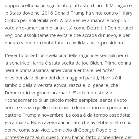
doppia scelta ha un significato piuttosto chiaro. Il Michigan è
lo Stato dove nel 2016 Donald Trump ha vinto contro Hillary
Clinton per soli 9mila voti. Allora venne a mancare proprio il
voto afro-americano di una città come Detroit. I Democratici
vogliono assolutamente evitare che accada di nuovo, e per
questo viene ora mobilitata la candidata vice-presidente.
L’evento di Detroit svela una delle ragioni essenziali per cui
la senatrice Harris è stata scelta da Joe Biden. Prima donna
nera e prima asiatica-americana a entrare nel
ticket
presidenziale di uno dei due maggiori partiti, Harris è il
simbolo della diversità etnica, razziale, di genere, che i
Democratici vogliono incarnare. E’ al tempo stesso il
riconoscimento di un calcolo molto semplice: senza il voto
nero, e senza quello femminile, i democratici non possono
battere Trump a novembre. La cosa è da tempo assodata:
già a marzo Biden aveva annunciato che avrebbe scelto una
donna come sua vice. L’omicidio di George Floyd e le
proteste razziali di questi mesi hanno fatto propendere per