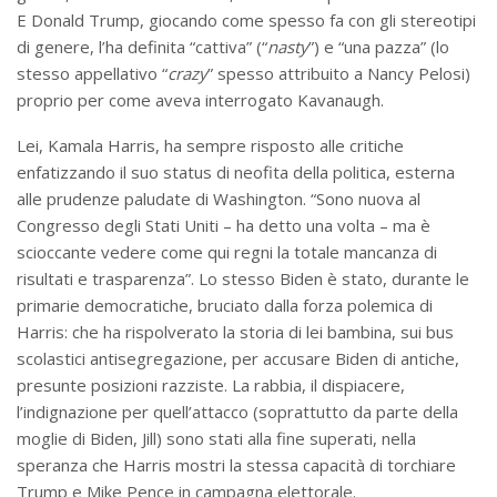
E Donald Trump, giocando come spesso fa con gli stereotipi
di genere, l’ha definita “cattiva” (“
nasty
”) e “una pazza” (lo
stesso appellativo “
crazy
” spesso attribuito a Nancy Pelosi)
proprio per come aveva interrogato Kavanaugh.
Lei, Kamala Harris, ha sempre risposto alle critiche
enfatizzando il suo status di neofita della politica, esterna
alle prudenze paludate di Washington. “Sono nuova al
Congresso degli Stati Uniti – ha detto una volta – ma è
scioccante vedere come qui regni la totale mancanza di
risultati e trasparenza”. Lo stesso Biden è stato, durante le
primarie democratiche, bruciato dalla forza polemica di
Harris: che ha rispolverato la storia di lei bambina, sui bus
scolastici antisegregazione, per accusare Biden di antiche,
presunte posizioni razziste. La rabbia, il dispiacere,
l’indignazione per quell’attacco (soprattutto da parte della
moglie di Biden, Jill) sono stati alla fine superati, nella
speranza che Harris mostri la stessa capacità di torchiare
Trump e Mike Pence in campagna elettorale.