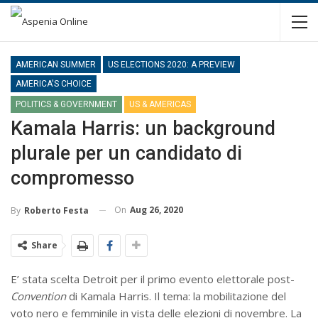
AMERICAN SUMMER
US ELECTIONS 2020: A PREVIEW
AMERICA'S CHOICE
POLITICS & GOVERNMENT
US & AMERICAS
Kamala Harris: un background
plurale per un candidato di
compromesso
On
Aug 26, 2020
By
Roberto Festa
Share
E’ stata scelta Detroit per il primo evento elettorale post-
Convention
di Kamala Harris. Il tema: la mobilitazione del
voto nero e femminile in vista delle elezioni di novembre. La