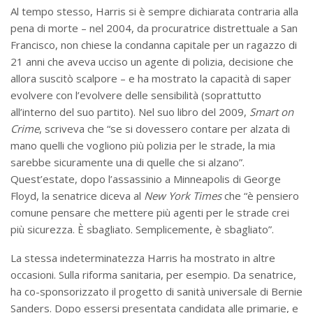
Al tempo stesso, Harris si è sempre dichiarata contraria alla
pena di morte – nel 2004, da procuratrice distrettuale a San
Francisco, non chiese la condanna capitale per un ragazzo di
21 anni che aveva ucciso un agente di polizia, decisione che
allora suscitò scalpore – e ha mostrato la capacità di saper
evolvere con l’evolvere delle sensibilità (soprattutto
all’interno del suo partito). Nel suo libro del 2009,
Smart on
Crime
, scriveva che “se si dovessero contare per alzata di
mano quelli che vogliono più polizia per le strade, la mia
sarebbe sicuramente una di quelle che si alzano”.
Quest’estate, dopo l’assassinio a Minneapolis di George
Floyd, la senatrice diceva al
New York Times
che “è pensiero
comune pensare che mettere più agenti per le strade crei
più sicurezza. È sbagliato. Semplicemente, è sbagliato”.
La stessa indeterminatezza Harris ha mostrato in altre
occasioni. Sulla riforma sanitaria, per esempio. Da senatrice,
ha co-sponsorizzato il progetto di sanità universale di Bernie
Sanders. Dopo essersi presentata candidata alle primarie, e