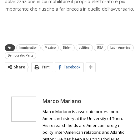
polarizzazione in cui mobilitare il proprio elettorato è più
importante che riuscire a far breccia in quello dell’avversario.
immigration
Mexico
Biden
politics
USA
Latin America
Democratic Party
Share
Print
Facebook
Marco Mariano
Marco Mariano is associate professor of
American history at the University of Turin.
His research fields are American foreign
policy, inter-American relations and Atlantic
history. He has been a visiting scholar at