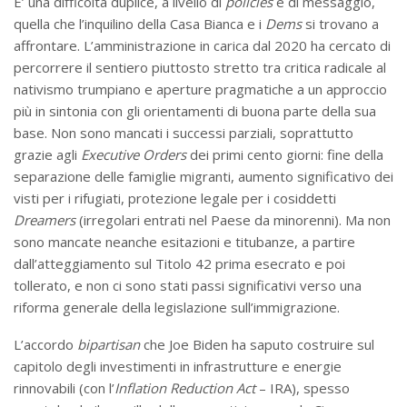
E’ una difficoltà duplice, a livello di
policies
e di messaggio,
quella che l’inquilino della Casa Bianca e i
Dems
si trovano a
affrontare. L’amministrazione in carica dal 2020 ha cercato di
percorrere il sentiero piuttosto stretto tra critica radicale al
nativismo trumpiano e aperture pragmatiche a un approccio
più in sintonia con gli orientamenti di buona parte della sua
base. Non sono mancati i successi parziali, soprattutto
grazie agli
Executive Orders
dei primi cento giorni: fine della
separazione delle famiglie migranti, aumento significativo dei
visti per i rifugiati, protezione legale per i cosiddetti
Dreamers
(irregolari entrati nel Paese da minorenni). Ma non
sono mancate neanche esitazioni e titubanze, a partire
dall’atteggiamento sul Titolo 42 prima esecrato e poi
tollerato, e non ci sono stati passi significativi verso una
riforma generale della legislazione sull’immigrazione.
L’accordo
bipartisan
che Joe Biden ha saputo costruire sul
capitolo degli investimenti in infrastrutture e energie
rinnovabili (con l’
Inflation Reduction Act
– IRA), spesso