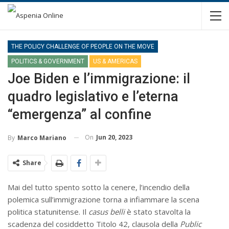
THE POLICY CHALLENGE OF PEOPLE ON THE MOVE
POLITICS & GOVERNMENT
US & AMERICAS
Joe Biden e l’immigrazione: il
quadro legislativo e l’eterna
“emergenza” al confine
On
Jun 20, 2023
By
Marco Mariano
Share
Mai del tutto spento sotto la cenere, l’incendio della
polemica sull’immigrazione torna a infiammare la scena
politica statunitense. Il
casus belli
è stato stavolta la
scadenza del cosiddetto Titolo 42, clausola della
Public