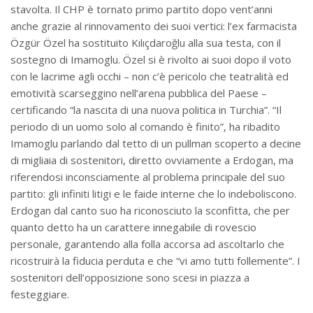
stavolta. Il CHP è tornato primo partito dopo vent’anni
anche grazie al rinnovamento dei suoi vertici: l’ex farmacista
Özgür Özel ha sostituito Kılıçdaroğlu alla sua testa, con il
sostegno di Imamoglu. Özel si è rivolto ai suoi dopo il voto
con le lacrime agli occhi – non c’è pericolo che teatralità ed
emotività scarseggino nell’arena pubblica del Paese –
certificando “la nascita di una nuova politica in Turchia”. “Il
periodo di un uomo solo al comando è finito”, ha ribadito
Imamoglu parlando dal tetto di un pullman scoperto a decine
di migliaia di sostenitori, diretto ovviamente a Erdogan, ma
riferendosi inconsciamente al problema principale del suo
partito: gli infiniti litigi e le faide interne che lo indeboliscono.
Erdogan dal canto suo ha riconosciuto la sconfitta, che per
quanto detto ha un carattere innegabile di rovescio
personale, garantendo alla folla accorsa ad ascoltarlo che
ricostruirà la fiducia perduta e che “vi amo tutti follemente”. I
sostenitori dell’opposizione sono scesi in piazza a
festeggiare.