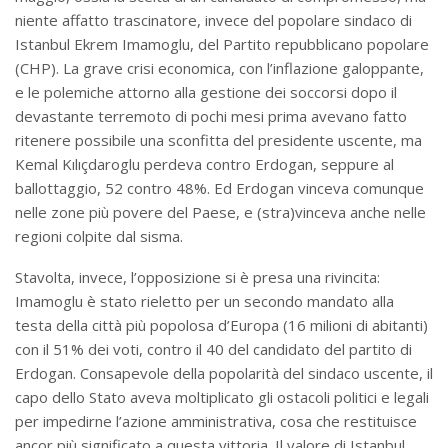
niente affatto trascinatore, invece del popolare sindaco di
Istanbul Ekrem Imamoglu, del Partito repubblicano popolare
(CHP). La grave crisi economica, con l’inflazione galoppante,
e le polemiche attorno alla gestione dei soccorsi dopo il
devastante terremoto di pochi mesi prima avevano fatto
ritenere possibile una sconfitta del presidente uscente, ma
Kemal Kılıçdaroglu perdeva contro Erdogan, seppure al
ballottaggio, 52 contro 48%. Ed Erdogan vinceva comunque
nelle zone più povere del Paese, e (stra)vinceva anche nelle
regioni colpite dal sisma.
Stavolta, invece, l’opposizione si è presa una rivincita:
Imamoglu è stato rieletto per un secondo mandato alla
testa della città più popolosa d’Europa (16 milioni di abitanti)
con il 51% dei voti, contro il 40 del candidato del partito di
Erdogan. Consapevole della popolarità del sindaco uscente, il
capo dello Stato aveva moltiplicato gli ostacoli politici e legali
per impedirne l’azione amministrativa, cosa che restituisce
ancor più significato a questa vittoria. Il valore di Istanbul