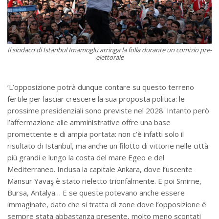
Il sindaco di Istanbul Imamoglu arringa la folla durante un comizio pre-
elettorale
’L’opposizione potrà dunque contare su questo terreno
fertile per lasciar crescere la sua proposta politica: le
prossime presidenziali sono previste nel 2028. Intanto però
l’affermazione alle amministrative offre una base
promettente e di ampia portata: non c’è infatti solo il
risultato di Istanbul, ma anche un filotto di vittorie nelle città
più grandi e lungo la costa del mare Egeo e del
Mediterraneo. Inclusa la capitale Ankara, dove l’uscente
Mansur Yavaş è stato rieletto trionfalmente. E poi Smirne,
Bursa, Antalya… E se queste potevano anche essere
immaginate, dato che si tratta di zone dove l’opposizione è
sempre stata abbastanza presente, molto meno scontati