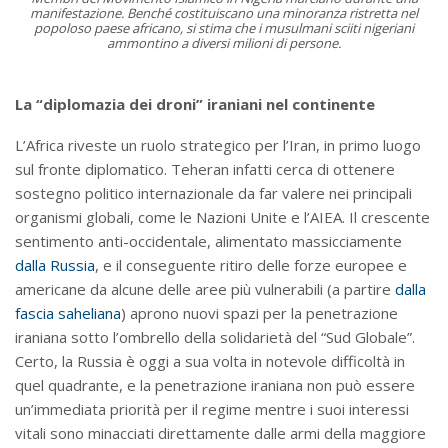
manifestazione. Benché costituiscano una minoranza ristretta nel
popoloso paese africano, si stima che i musulmani sciiti nigeriani
ammontino a diversi milioni di persone.
La “diplomazia dei droni” iraniani nel continente
L’Africa riveste un ruolo strategico per l’Iran, in primo luogo
sul fronte diplomatico. Teheran infatti cerca di ottenere
sostegno politico internazionale da far valere nei principali
organismi globali, come le Nazioni Unite e l’AIEA. Il crescente
sentimento anti-occidentale, alimentato massicciamente
dalla Russia
, e il conseguente ritiro delle forze europee e
americane da alcune delle aree più vulnerabili (a partire
dalla
fascia saheliana
) aprono nuovi spazi per la penetrazione
iraniana sotto l’ombrello della solidarietà del “Sud Globale”.
Certo, la Russia è oggi a sua volta in notevole difficoltà in
quel quadrante, e la penetrazione iraniana non può essere
un’immediata priorità per il regime mentre i suoi interessi
vitali sono minacciati direttamente dalle armi della maggiore