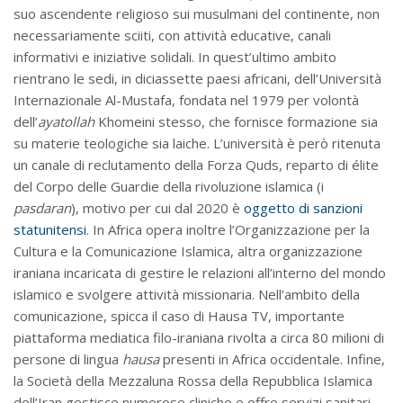
suo ascendente religioso sui musulmani del continente, non
necessariamente sciiti, con attività educative, canali
informativi e iniziative solidali. In quest’ultimo ambito
rientrano le sedi, in diciassette paesi africani, dell’Università
Internazionale Al-Mustafa, fondata nel 1979 per volontà
dell’
ayatollah
Khomeini stesso, che fornisce formazione sia
su materie teologiche sia laiche. L’università è però ritenuta
un canale di reclutamento della Forza Quds, reparto di élite
del Corpo delle Guardie della rivoluzione islamica (i
pasdaran
), motivo per cui dal 2020 è
oggetto di sanzioni
statunitensi
. In Africa opera inoltre l’Organizzazione per la
Cultura e la Comunicazione Islamica, altra organizzazione
iraniana incaricata di gestire le relazioni all’interno del mondo
islamico e svolgere attività missionaria. Nell’ambito della
comunicazione, spicca il caso di Hausa TV, importante
piattaforma mediatica filo-iraniana rivolta a circa 80 milioni di
persone di lingua
hausa
presenti in Africa occidentale. Infine,
la Società della Mezzaluna Rossa della Repubblica Islamica
dell’Iran gestisce numerose cliniche e offre servizi sanitari