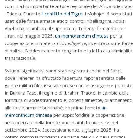
con un altro importante attore regionale dell’Africa orientale:
l’Etiopia. Durante
il conflitto del Tigrè
, i Mohajer-6 sono stati
usati dalle forze armate etiopi contro i ribelli tigrini. Addis
Abeba ha ricambiato il supporto di Teheran firmando con
l’Iran, nel maggio 2025,
un memorandum d’intesa
per la
cooperazione in materia di
intelligence
, incentrata sulle forze
di polizia, l’addestramento congiunto e la lotta alla criminalità
transnazionale.
Sviluppi significativi sono stati registrati anche nel Sahel,
dove Teheran ha sfruttato l’apertura rappresentata dalle
giunte militari filorusse alle prese con le insorgenze jihadiste.
In Burkina Faso, il regime di Ibrahim Traoré, in cambio della
fornitura di addestramento e, potenzialmente, di armamenti
alle forze armate burkinabé, ha prima firmato
un
memorandum d’intesa
per approfondire la cooperazione
nella ricerca e nella formazione in ambito nucleare, nel
settembre 2024. Successivamente, a giugno 2025, ha
votato contro la condanna da parte dell’AIEA della politica