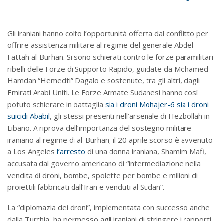
Gli iraniani hanno colto l’opportunità offerta dal conflitto per
offrire assistenza militare al regime del generale Abdel
Fattah al-Burhan. Si sono schierati contro le forze paramilitari
ribelli delle Forze di Supporto Rapido, guidate da Mohamed
Hamdan “Hemedti” Dagalo e sostenute, tra gli altri, dagli
Emirati Arabi Uniti. Le Forze Armate Sudanesi hanno così
potuto schierare in battaglia
sia i droni Mohajer-6 sia i droni
suicidi Ababil
, gli stessi presenti nell’arsenale di Hezbollah in
Libano. A riprova dell’importanza del sostegno militare
iraniano al regime di al-Burhan, il 20 aprile scorso è avvenuto
a Los Angeles
l’arresto
di una donna iraniana, Shamim Mafi,
accusata dal governo americano di “intermediazione nella
vendita di droni, bombe, spolette per bombe e milioni di
proiettili fabbricati dall’Iran e venduti al Sudan”.
La “diplomazia dei droni”, implementata con successo anche
dalla Turchia, ha permesso agli iraniani di stringere i rapporti