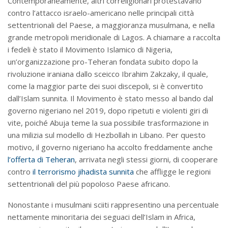
Contemporaneamente, altri correligionari protestavano
contro l’attacco israelo-americano nelle principali città
settentrionali del Paese, a maggioranza musulmana, e nella
grande metropoli meridionale di Lagos. A chiamare a raccolta
i fedeli è stato il Movimento Islamico di Nigeria,
un’organizzazione pro-Teheran fondata subito dopo la
rivoluzione iraniana dallo sceicco Ibrahim Zakzaky, il quale,
come la maggior parte dei suoi discepoli, si è convertito
dall’Islam sunnita. Il Movimento è stato messo al bando dal
governo nigeriano nel 2019, dopo ripetuti e violenti giri di
vite, poiché Abuja teme la sua possibile trasformazione in
una milizia sul modello di Hezbollah in Libano. Per questo
motivo, il governo nigeriano ha accolto freddamente anche
l’offerta di Teheran
, arrivata negli stessi giorni, di cooperare
contro
il terrorismo jihadista sunnita
che affligge le regioni
settentrionali del più popoloso Paese africano.
Nonostante i musulmani sciiti rappresentino una percentuale
nettamente minoritaria dei seguaci dell’Islam in Africa,