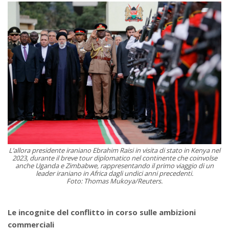
L’allora presidente iraniano Ebrahim Raisi in visita di stato in Kenya nel
2023, durante il breve tour diplomatico nel continente che coinvolse
anche Uganda e Zimbabwe, rappresentando il primo viaggio di un
leader iraniano in Africa dagli undici anni precedenti.
Foto: Thomas Mukoya/Reuters.
Le incognite del conflitto in corso sulle ambizioni
commerciali