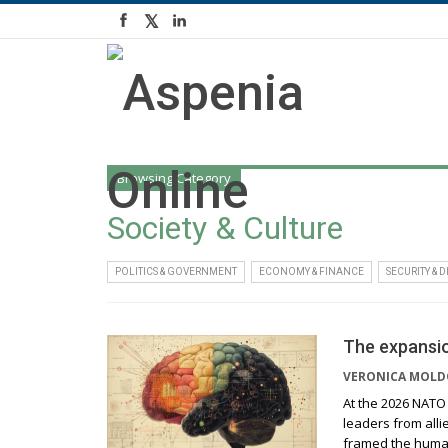
Browsing Category
Society & Culture
POLITICS & GOVERNMENT
ECONOMY & FINANCE
SECURITY & 
The expansio
VERONICA MOL
At the 2026 NATO
leaders from alli
framed the human