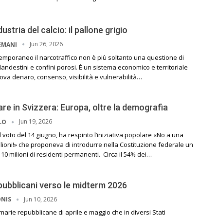
stria del calcio: il pallone grigio
Jun 26, 2026
EMANI
emporaneo il narcotraffico non è più soltanto una questione di
clandestini e confini porosi. È un sistema economico e territoriale
ova denaro, consenso, visibilità e vulnerabilità…
are in Svizzera: Europa, oltre la demografia
Jun 19, 2026
LLO
l voto del 14 giugno, ha respinto l’iniziativa popolare «No a una
lioni!» che proponeva di introdurre nella Costituzione federale un
 10 milioni di residenti permanenti. Circa il 54% dei…
pubblicani verso le midterm 2026
Jun 10, 2026
ONIS
primarie repubblicane di aprile e maggio che in diversi Stati