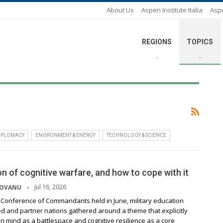
About Us
Aspen Institute Italia
Asp
REGIONS
TOPICS
DIPLOMACY
ENVIRONMENT & ENERGY
TECHNOLOGY & SCIENCE
n of cognitive warfare, and how to cope with it
Jul 16, 2026
DOVANU
 Conference of Commandants held in June, military education
ed and partner nations gathered around a theme that explicitly
 mind as a battlespace and cognitive resilience as a core