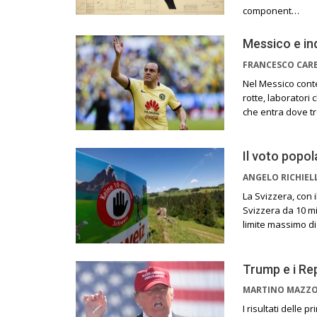
component…
Messico e indu
FRANCESCO CAR
Nel Messico cont
rotte, laboratori 
che entra dove tr
Il voto popol
ANGELO RICHIE
La Svizzera, con i
Svizzera da 10 mi
limite massimo di
Trump e i Re
MARTINO MAZZ
I risultati delle 