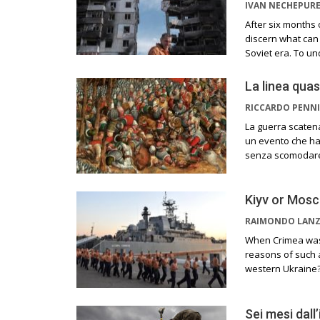
IVAN NECHEPUR
After six months o
discern what can 
Soviet era. To u
La linea quas
RICCARDO PENNI
La guerra scatena
un evento che ha 
senza scomodare 
Kiyv or Mosc
RAIMONDO LAN
When Crimea was 
reasons of such 
western Ukraine? 
Sei mesi dall