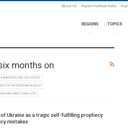
About Us
Aspen Institute Italia
Asp
REGIONS
TOPICS
 six months on
A BACKGROUND ON CONGO
DS FOR THE WESTERN WORLD?
VING MID EAST CONFLICTS
of Ukraine as a tragic self-fulfilling prophecy
icy mistakes