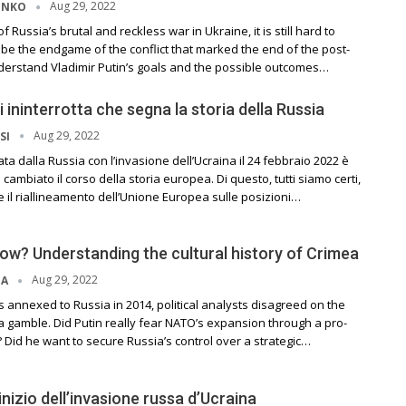
Aug 29, 2022
ENKO
f Russia’s brutal and reckless war in Ukraine, it is still hard to
be the endgame of the conflict that marked the end of the post-
nderstand Vladimir Putin’s goals and the possible outcomes…
i ininterrotta che segna la storia della Russia
Aug 29, 2022
SI
ta dalla Russia con l’invasione dell’Ucraina il 24 febbraio 2022 è
cambiato il corso della storia europea. Di questo, tutti siamo certi,
il riallineamento dell’Unione Europea sulle posizioni…
ow? Understanding the cultural history of Crimea
Aug 29, 2022
ZA
annexed to Russia in 2014, political analysts disagreed on the
a gamble. Did Putin really fear NATO’s expansion through a pro-
Did he want to secure Russia’s control over a strategic…
’inizio dell’invasione russa d’Ucraina