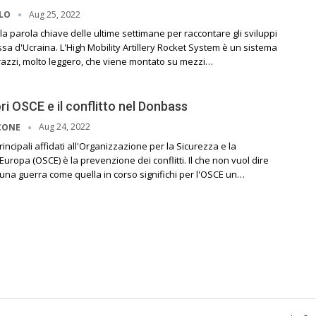
Aug 25, 2022
LLO
la parola chiave delle ultime settimane per raccontare gli sviluppi
ssa d'Ucraina. L'High Mobility Artillery Rocket System è un sistema
arazzi, molto leggero, che viene montato su mezzi…
ri OSCE e il conflitto nel Donbass
Aug 24, 2022
CONE
incipali affidati all'Organizzazione per la Sicurezza e la
uropa (OSCE) è la prevenzione dei conflitti. Il che non vuol dire
 una guerra come quella in corso significhi per l'OSCE un…