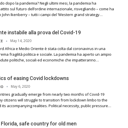
do dopo la pandemia? Negli ultimi mesi, la pandemia ha
ibattito sul futuro dell’ordine internazionale, risvegliando – come ha
ogo John Ikenberry – tutti i campi del ‘Western grand strategy…
nte instabile alla prova del Covid-19
May 14, 2020
CE
rd Africa e Medio Oriente è stata colta dal coronavirus in una
rema fragilità politica e sociale. La pandemia ha aperto un ampio
icadute politiche, sociali ed economiche che impatteranno…
ics of easing Covid lockdowns
May 6, 2020
NO
tries gradually emerge from nearly two months of Covid-19
 citizens will struggle to transition from lockdown limbo to the
its accompanying realities. Political necessity, public pressure…
 Florida, safe country for old men