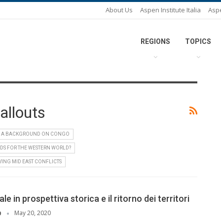
About Us
Aspen Institute Italia
Asp
REGIONS
TOPICS
allouts
A BACKGROUND ON CONGO
DS FOR THE WESTERN WORLD?
VING MID EAST CONFLICTS
le in prospettiva storica e il ritorno dei territori
May 20, 2020
O