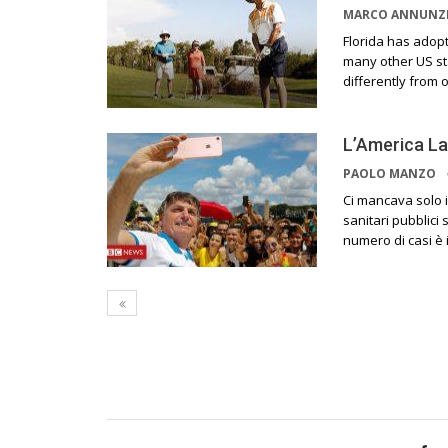
MARCO ANNUNZ
Florida has adop
many other US sta
differently from 
L’America La
PAOLO MANZO
Ci mancava solo i
sanitari pubblici 
numero di casi è i