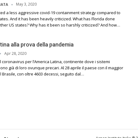
May 3, 2020
IATA
ted a less aggressive covid-19 containment strategy compared to
tes. And it has been heavily criticized. What has Florida done
other US states? Why has it been so harshly criticized? And how…
tina alla prova della pandemia
Apr 28, 2020
l coronavirus per l’America Latina, continente dove i sistemi
sono già di loro ovunque precari. Al 28 aprile il paese con il maggior
l Brasile, con oltre 4603 decessi, seguito dal…