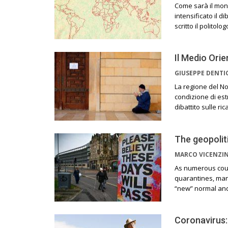
Come sarà il mon
intensificato il d
scritto il politol
Il Medio Orie
GIUSEPPE DENTI
La regione del No
condizione di est
dibattito sulle r
The geopolit
MARCO VICENZI
As numerous coun
quarantines, many
“new” normal and 
Coronavirus: