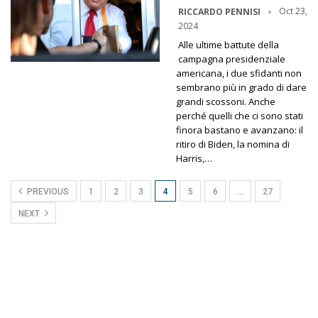
Oct 23,
RICCARDO PENNISI
2024
Alle ultime battute della
campagna presidenziale
americana, i due sfidanti non
sembrano più in grado di dare
grandi scossoni. Anche
perché quelli che ci sono stati
finora bastano e avanzano: il
ritiro di Biden, la nomina di
Harris,…
PREVIOUS
1
2
3
4
5
6
…
27
NEXT