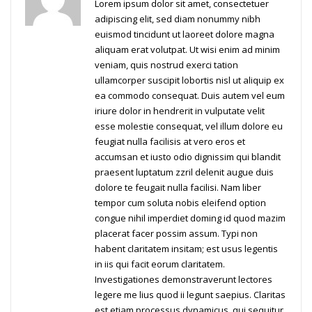
Lorem ipsum dolor sit amet, consectetuer
adipiscing elit, sed diam nonummy nibh
euismod tincidunt ut laoreet dolore magna
aliquam erat volutpat. Ut wisi enim ad minim
veniam, quis nostrud exerci tation
ullamcorper suscipit lobortis nisl ut aliquip ex
ea commodo consequat. Duis autem vel eum
iriure dolor in hendrerit in vulputate velit
esse molestie consequat, vel illum dolore eu
feugiat nulla facilisis at vero eros et
accumsan et iusto odio dignissim qui blandit
praesent luptatum zzril delenit augue duis
dolore te feugait nulla facilisi. Nam liber
tempor cum soluta nobis eleifend option
congue nihil imperdiet doming id quod mazim
placerat facer possim assum. Typi non
habent claritatem insitam; est usus legentis
in iis qui facit eorum claritatem.
Investigationes demonstraverunt lectores
legere me lius quod ii legunt saepius. Claritas
est etiam processus dynamicus, qui sequitur