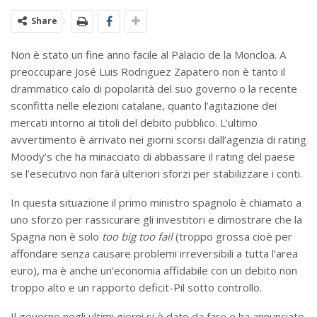
Share
Non è stato un fine anno facile al Palacio de la Moncloa. A
preoccupare José Luis Rodriguez Zapatero non è tanto il
drammatico calo di popolarità del suo governo o la recente
sconfitta nelle elezioni catalane, quanto l’agitazione dei
mercati intorno ai titoli del debito pubblico. L’ultimo
avvertimento è arrivato nei giorni scorsi dall’agenzia di rating
Moody’s che ha minacciato di abbassare il rating del paese
se l’esecutivo non farà ulteriori sforzi per stabilizzare i conti.
In questa situazione il primo ministro spagnolo è chiamato a
uno sforzo per rassicurare gli investitori e dimostrare che la
Spagna non è solo
too big too fail
(troppo grossa cioè per
affondare senza causare problemi irreversibili a tutta l’area
euro), ma è anche un’economia affidabile con un debito non
troppo alto e un rapporto deficit-Pil sotto controllo.
Il governo negli ultimi giorni si è dato da fare e ha annunciato