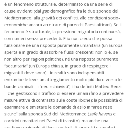
è un fenomeno strutturale, determinato da una serie di
cause evidenti (dal
gap
demografico fra le due sponde del
Mediterraneo, alla gravità dei conflitti, alle condizioni socio-
economiche ancora arretrate di parecchi Paesi africani). Se il
fenomeno è strutturale, la pressione migratoria continuerà,
con numeri senza precedenti. E io non credo che possa
funzionare né una risposta puramente umanitaria (un’Europa
aperta e in grado di assorbire flussi crescenti: non lo è, se
non altro per ragioni politiche), né una risposta puramente
“securitaria” (un’Europa chiusa, in grado di respingere i
migranti lì dove sono). In realtà sono indispensabili
entrambe le leve: un atteggiamento molto più duro verso le
bande criminali – i “neo-schiavisti”, li ha definiti Matteo Renzi
– che gestiscono il traffico di essere umani (fino a prevedere
misure attive di contrasto sulle coste libiche); la possibilità di
esaminare e smistare le domande di asilo in “aree rese
sicure” sulla sponda Sud del Mediterraneo (
safe havens
e
corridoi umanitari nei Paesi di transito); ma anche una
gestione razionale di flussi controllati, protetti e regolari.