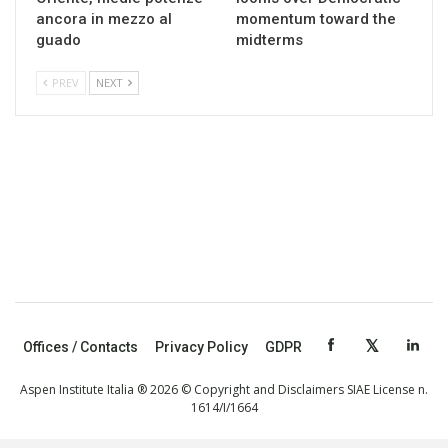
ancora in mezzo al
momentum toward the
guado
midterms
PREV
NEXT
Offices / Contacts
Privacy Policy
GDPR
Aspen Institute Italia ® 2026 © Copyright and Disclaimers SIAE License n.
1614/I/1664