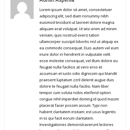
Lorem ipsum dolor sit amet, consectetuer
adipiscing elit, sed diam nonummy nibh
euismod tincidunt ut laoreet dolore magna
aliquam erat volutpat. Ut wisi enim ad minim
veniam, quis nostrud exerci tation
ullamcorper suscipit lobortis nisl ut aliquip ex
ea commodo consequat. Duis autem vel eum
iriure dolor in hendrerit in vulputate velit
esse molestie consequat, vel illum dolore eu
feugiat nulla facilisis at vero eros et
accumsan et iusto odio dignissim qui blandit
praesent luptatum zzril delenit augue duis
dolore te feugait nulla facilisi. Nam liber
tempor cum soluta nobis eleifend option
congue nihil imperdiet doming id quod mazim
placerat facer possim assum. Typi non
habent claritatem insitam; est usus legentis
in iis qui facit eorum claritatem.
Investigationes demonstraverunt lectores