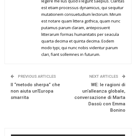
legere me lius quod ii legunt saepius. Claritas
est etiam processus dynamicus, qui sequitur
mutationem consuetudium lectorum. Mirum
est notare quam littera gothica, quam nunc
putamus parum claram, anteposuerit
litterarum formas humanitatis per seacula
quarta decima et quinta decima. Eodem
modo typi, qui nunc nobis videntur parum
clari, fiant sollemnes in futurum.
PREVIOUS ARTICLES
NEXT ARTICLES
Il “metodo sherpa” che
WE: le ragioni di
non aiuta un’Europa
un’alleanza globale,
smarrita
conversazione di Marta
Dassù con Emma
Bonino