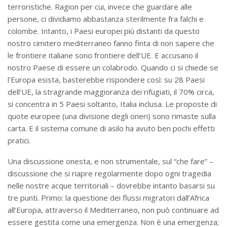
terroristiche. Ragion per cui, invece che guardare alle
persone, ci dividiamo abbastanza sterilmente fra falchi e
colombe. Intanto, i Paesi europei più distanti da questo
nostro cimitero mediterraneo fanno finta di non sapere che
le frontiere italiane sono frontiere dell’UE. E accusano il
nostro Paese di essere un colabrodo. Quando ci si chiede se
l’Europa esista, basterebbe rispondere così: su 28 Paesi
dell’UE, la stragrande maggioranza dei rifugiati, il 70% circa,
si concentra in 5 Paesi soltanto, Italia inclusa. Le proposte di
quote europee (una divisione degli oneri) sono rimaste sulla
carta. E il sistema comune di asilo ha avuto ben pochi effetti
pratici.
Una discussione onesta, e non strumentale, sul “che fare” –
discussione che si riapre regolarmente dopo ogni tragedia
nelle nostre acque territoriali – dovrebbe intanto basarsi su
tre punti. Primo: la questione dei flussi migratori dall’Africa
all’Europa, attraverso il Mediterraneo, non può continuare ad
essere gestita come una emergenza. Non è una emergenza;