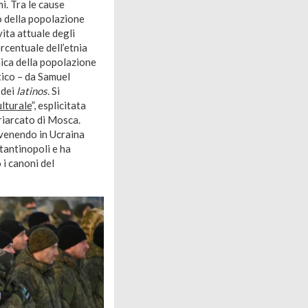
i. Tra le cause
no della popolazione
ita attuale degli
ercentuale dell’etnia
nica della popolazione
stico – da Samuel
 dei
latinos.
Si
lturale
”, esplicitata
riarcato di Mosca.
vvenendo in Ucraina
stantinopoli e ha
 i canoni del