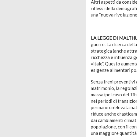
Altri aspetti da consid
riflessi della demografi
una “nuova rivoluzione n
LA LEGGE DI MALTH
guerre. La ricerca della
strategica (anche attra
ricchezza e influenza g
vitale”. Questo aumenta
esigenze alimentari pos
Senza freni preventivi 
matrimonio, la regolazi
massa (nel caso del Ti
nei periodi di transizi
permane un’elevata nata
riduce anche drasticame
dai cambiamenti climati
popolazione, con il co
una maggiore quantità di