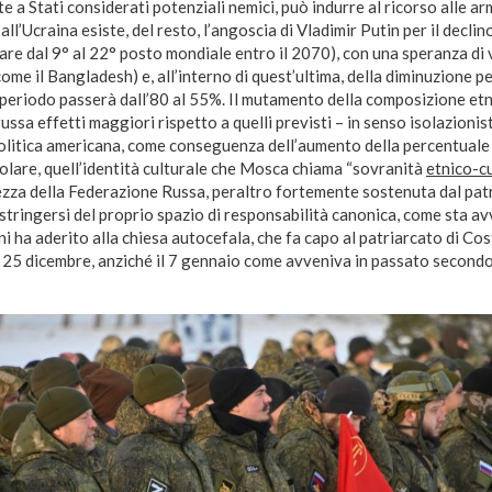
e a Stati considerati potenziali nemici, può indurre al ricorso alle arm
ll’Ucraina esiste, del resto, l’angoscia di Vladimir Putin per il decli
are dal 9° al 22° posto mondiale entro il 2070), con una speranza di v
come il Bangladesh) e, all’interno di quest’ultima, della diminuzione p
o periodo passerà dall’80 al 55%. Il mutamento della composizione et
russa effetti maggiori rispetto a quelli previsti – in senso isolazioni
litica americana, come conseguenza dell’aumento della percentuale
colare, quell’identità culturale che Mosca chiama “sovranità
etnico-cu
rezza della Federazione Russa, peraltro fortemente sostenuta dal pat
stringersi del proprio spazio di responsabilità canonica, come sta a
ni ha aderito alla chiesa autocefala, che fa capo al patriarcato di Co
l 25 dicembre, anziché il 7 gennaio come avveniva in passato secondo