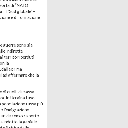
a sorta di “NATO
on il “Sud globale” –
azione e di formazione
e guerre sono sia
elle indirette
i territori perduti,
on la
, dalla prima
ul ad affermare che la
 di quelli di massa,
za. In Ucraina l’uso
la popolazione russa più
to l’emigrazione
, un dissenso rispetto
ha indotto la geniale
e il ritiro delle