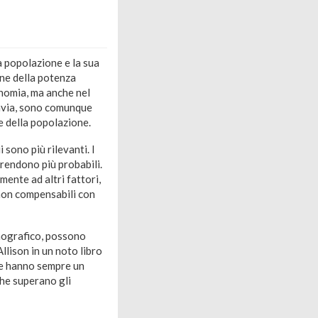
la popolazione e la sua
one della potenza
onomia, ma anche nel
ttavia, sono comunque
ne della popolazione.
 sono più rilevanti. I
 rendono più probabili.
mente ad altri fattori,
a non compensabili con
emografico, possono
llison in un noto libro
te hanno sempre un
che superano gli