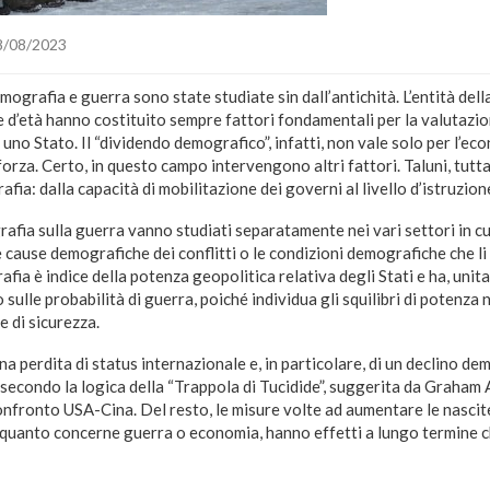
8/08/2023
emografia e guerra sono state studiate sin dall’antichità. L’entità del
 d’età hanno costituito sempre fattori fondamentali per la valutazi
 uno Stato. Il “dividendo demografico”, infatti, non vale solo per l’ec
 forza. Certo, in questo campo intervengono altri fattori. Taluni, tu
afia: dalla capacità di mobilitazione dei governi al livello d’istruzio
rafia sulla guerra vanno studiati separatamente nei vari settori in cui
e cause demografiche dei conflitti o le condizioni demografiche che li
afia è indice della potenza geopolitica relativa degli Stati e ha, unita
 sulle probabilità di guerra, poiché individua gli squilibri di potenz
 di sicurezza.
a perdita di status internazionale e, in particolare, di un declino d
secondo la logica della “Trappola di Tucidide”, suggerita da Graham A
onfronto USA-Cina. Del resto, le misure volte ad aumentare le nasci
r quanto concerne guerra o economia, hanno effetti a lungo termine 