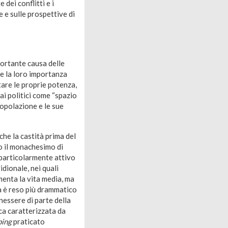
dei conflitti e i
e e sulle prospettive di
portante causa delle
e e la loro importanza
tare le proprie potenza,
ai politici come “spazio
popolazione e le sue
che la castità prima del
 o il monachesimo di
 particolarmente attivo
dionale, nei quali
menta la vita media, ma
ma è reso più drammatico
nessere di parte della
ca caratterizzata da
bing
praticato