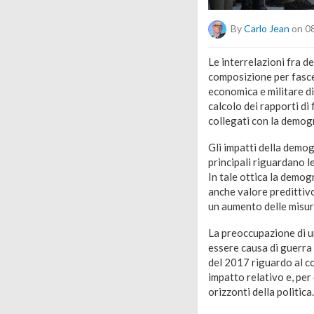
By
Carlo Jean
on 0
Le interrelazioni fra d
composizione per fasce
economica e militare di
calcolo dei rapporti di
collegati con la demogr
Gli impatti della demog
principali riguardano l
In tale ottica la demogr
anche valore predittivo
un aumento delle misure
La preoccupazione di un
essere causa di guerra 
del 2017 riguardo al c
impatto relativo e, pe
orizzonti della politica.