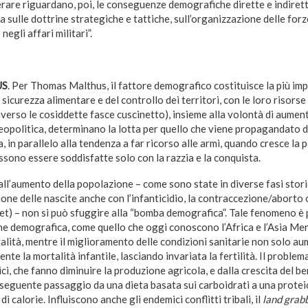
erare riguardano, poi, le conseguenze demografiche dirette e indirette 
a sulle dottrine strategiche e tattiche, sull’organizzazione delle forz
egli affari militari”.
US
. Per Thomas Malthus, il fattore demografico costituisce la più im
 sicurezza alimentare e del controllo dei territori, con le loro risors
verso le cosiddette fasce cuscinetto), insieme alla volontà di aumen
eopolitica, determinano la lotta per quello che viene propagandato d
, in parallelo alla tendenza a far ricorso alle armi, quando cresce la 
sono essere soddisfatte solo con la razzia e la conquista.
all’aumento della popolazione – come sono state in diverse fasi stori
one delle nascite anche con l’infanticidio, la contraccezione/aborto
bet) – non si può sfuggire alla “bomba demografica”. Tale fenomeno è
one demografica, come quello che oggi conoscono l’Africa e l’Asia Meri
lità, mentre il miglioramento delle condizioni sanitarie non solo au
nte la mortalità infantile, lasciando invariata la fertilità. Il proble
ci, che fanno diminuire la produzione agricola, e dalla crescita del be
nseguente passaggio da una dieta basata sui carboidrati a una protei
 calorie. Influiscono anche gli endemici conflitti tribali, il
land grab