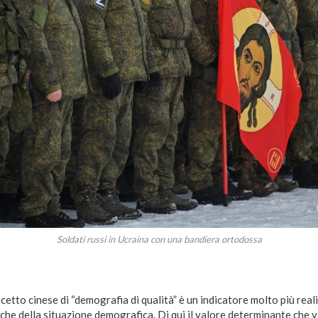
Soldati russi in Ucraina con una bandiera ortodossa
ncetto cinese di “demografia di qualità” è un indicatore molto più reali
e della situazione demografica. Di qui il valore determinante che va