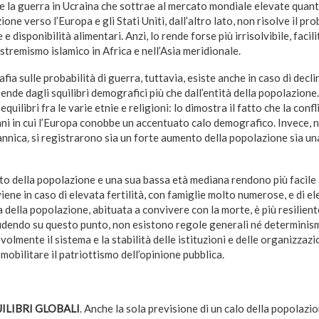
e la guerra in Ucraina che sottrae al mercato mondiale elevate quanti
zione verso l’Europa e gli Stati Uniti, dall’altro lato, non risolve il p
e disponibilità alimentari. Anzi, lo rende forse più irrisolvibile, facil
estremismo islamico in Africa e nell’Asia meridionale.
fia sulle probabilità di guerra, tuttavia, esiste anche in caso di decl
ende dagli squilibri demografici più che dall’entità della popolazione.
equilibri fra le varie etnie e religioni: lo dimostra il fatto che la conf
anni in cui l’Europa conobbe un accentuato calo demografico. Invece, n
annica
,
si registrarono sia un forte aumento della popolazione sia un
 della popolazione e una sua bassa età mediana rendono più facile al
viene in caso di elevata fertilità, con famiglie molto numerose, e di e
sa della popolazione, abituata a convivere con la morte, è più resilient
dendo su questo punto, non esistono regole generali né determinis
volmente il sistema e la stabilità delle istituzioni e delle organizzazion
 mobilitare il patriottismo dell’opinione pubblica.
ILIBRI GLOBALI
. Anche la sola previsione di un calo della popolazi