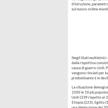
d’istruzione, parametro
sul nuovo ordine mondia
Negli Stati multietnici 
dalla rispettiva consis
causa di guerre civili.
vengono rinviati per lun
predominante è in decli
La situazione demograf
2100 le 10 più popolose
Uniti (339 rispetto ai
Etiopia (223); Egitto (
una diminuzione del 20