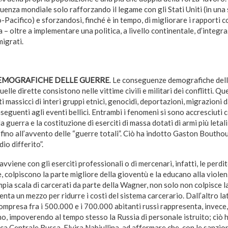
fluenza mondiale solo rafforzando il legame con gli Stati Uniti (in un
o-Pacifico) e sforzandosi, finché è in tempo, di migliorare i rapporti c
a – oltre a implementare una politica, a livello continentale, d’integr
migrati.
EMOGRAFICHE DELLE GUERRE
. Le conseguenze demografiche dell
uelle dirette consistono nelle vittime civili e militari dei conflitti. Qu
massicci di interi gruppi etnici, genocidi, deportazioni, migrazioni da
eguenti agli eventi bellici. Entrambi i fenomeni si sono accresciuti c
guerra e la costituzione di eserciti di massa dotati di armi più letali
 fino all’avvento delle “guerre totali”. Ciò ha indotto Gaston Boutho
dio differito”.
vviene con gli eserciti professionali o di mercenari, infatti, le perdite
e, colpiscono la parte migliore della gioventù e la educano alla violen
mpia scala di carcerati da parte della Wagner, non solo non colpisce 
nta un mezzo per ridurre i costi del sistema carcerario. Dall’altro la
 compresa fra i 500.000 e i 700.000 abitanti russi rappresenta, invece
ino, impoverendo al tempo stesso la Russia di personale istruito; ciò 
a Centrale Russa, Elvira Nabiullina, ad affermare che, con le sanzioni 