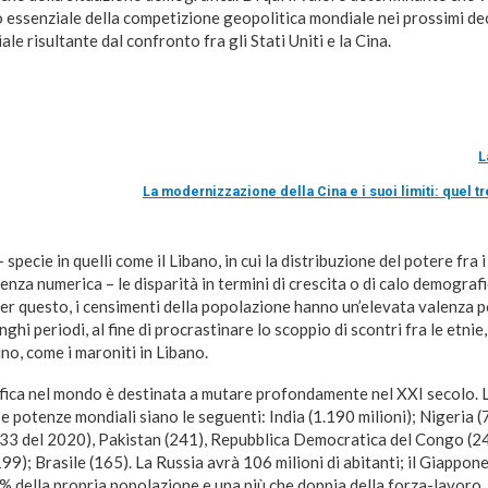
 essenziale della competizione geopolitica mondiale nei prossimi dec
le risultante dal confronto fra gli Stati Uniti e la Cina.
L
La modernizzazione della Cina e i suoi limiti: quel 
– specie in quelli come il Libano, in cui la distribuzione del potere fra 
tenza numerica – le disparità in termini di crescita o di calo demogra
 Per questo, i censimenti della popolazione hanno un’elevata valenza po
ghi periodi, al fine di procrastinare lo scoppio di scontri fra le etni
no, come i maroniti in Libano.
ica nel mondo è destinata a mutare profondamente nel XXI secolo. 
 potenze mondiali siano le seguenti: India (1.190 milioni); Nigeria (7
 333 del 2020), Pakistan (241), Repubblica Democratica del Congo (24
199); Brasile (165). La Russia avrà 106 milioni di abitanti; il Giappon
% della propria popolazione e una più che doppia della forza-lavoro