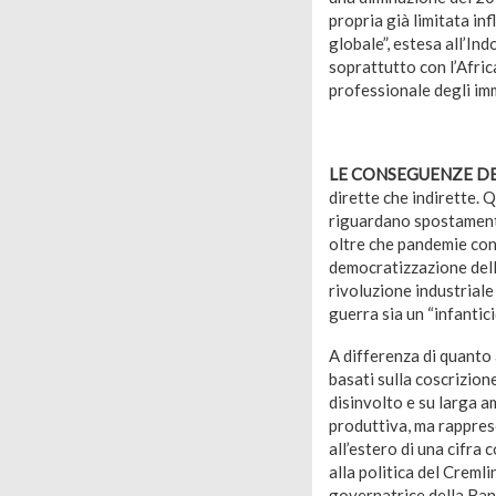
propria già limitata in
globale”, estesa all’Ind
soprattutto con l’Afric
professionale degli im
LE CONSEGUENZE D
dirette che indirette. Q
riguardano spostamenti 
oltre che pandemie cons
democratizzazione della 
rivoluzione industriale
guerra sia un “infantici
A differenza di quanto a
basati sulla coscrizion
disinvolto e su larga a
produttiva, ma rapprese
all’estero di una cifra
alla politica del Creml
governatrice della Banc