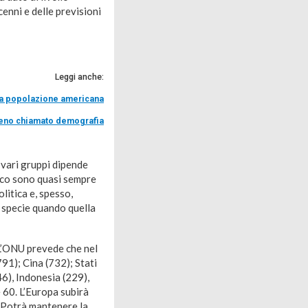
enni e delle previsioni
Leggi anche:
a popolazione americana
treno chiamato demografia
i vari gruppi dipende
fico sono quasi sempre
litica e, spesso,
e, specie quando quella
L’ONU prevede che nel
91); Cina (732); Stati
6), Indonesia (229),
e 60. L’Europa subirà
. Potrà mantenere la