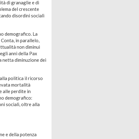
tà di granaglie e di
roblema del crescente
itando disordini sociali
ino demografico. La
 Conta, in parallelo,
littualità non diminuì
egli anni della Pax
a netta diminuzione dei
la politica il ricorso
levata mortalità
e alle perdite in
mo demografico:
i sociali, oltre alla
one e della potenza