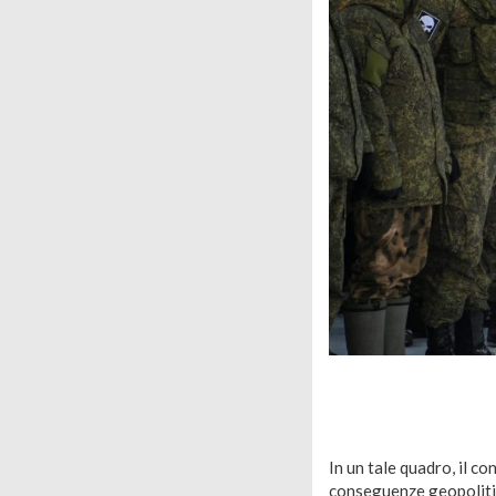
In un tale quadro, il co
conseguenze geopolitich