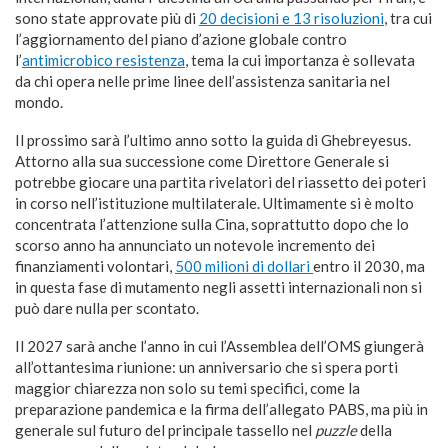
sono state approvate più di
20 decisioni e 13 risoluzioni
, tra cui
l’aggiornamento del piano d’azione globale contro
l’
antimicrobico resistenza
, tema la cui importanza è sollevata
da chi opera nelle prime linee dell’assistenza sanitaria nel
mondo.
Il prossimo sarà l’ultimo anno sotto la guida di Ghebreyesus.
Attorno alla sua successione come Direttore Generale si
potrebbe giocare una partita rivelatori del riassetto dei poteri
in corso nell’istituzione multilaterale. Ultimamente si è molto
concentrata l’attenzione sulla Cina, soprattutto dopo che lo
scorso anno ha annunciato un notevole incremento dei
finanziamenti volontari,
500 milioni di dollari
entro il 2030, ma
in questa fase di mutamento negli assetti internazionali non si
può dare nulla per scontato.
Il 2027 sarà anche l’anno in cui l’Assemblea dell’OMS giungerà
all’ottantesima riunione: un anniversario che si spera porti
maggior chiarezza non solo su temi specifici, come la
preparazione pandemica e la firma dell’allegato PABS, ma più in
generale sul futuro del principale tassello nel
puzzle
della