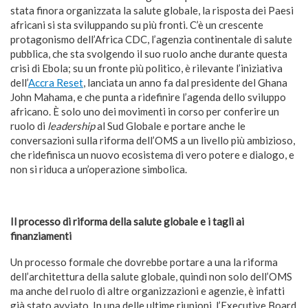
stata finora organizzata la salute globale, la risposta dei Paesi
africani si sta sviluppando su più fronti. C’è un crescente
protagonismo dell’Africa CDC, l’agenzia continentale di salute
pubblica, che sta svolgendo il suo ruolo anche durante questa
crisi di Ebola; su un fronte più politico, è rilevante l’iniziativa
dell’
Accra Reset
, lanciata un anno fa dal presidente del Ghana
John Mahama, e che punta a ridefinire l’agenda dello sviluppo
africano. È solo uno dei movimenti in corso per conferire un
ruolo di
leadership
al Sud Globale e portare anche le
conversazioni sulla riforma dell’OMS a un livello più ambizioso,
che ridefinisca un nuovo ecosistema di vero potere e dialogo, e
non si riduca a un’operazione simbolica.
Il processo di riforma della salute globale e i tagli ai
finanziamenti
Un processo formale che dovrebbe portare a una la riforma
dell’architettura della salute globale, quindi non solo dell’OMS
ma anche del ruolo di altre organizzazioni e agenzie, è infatti
già stato avviato. In una delle ultime riunioni, l’Executive Board