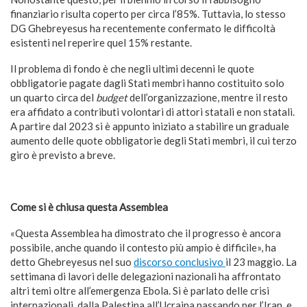
finanziario risulta coperto per circa l’85%. Tuttavia, lo stesso
DG Ghebreyesus ha recentemente confermato le difficoltà
esistenti nel reperire quel 15% restante.
Il problema di fondo è che negli ultimi decenni le quote
obbligatorie pagate dagli Stati membri hanno costituito solo
un quarto circa del
budget
dell’organizzazione, mentre il resto
era affidato a contributi volontari di attori statali e non statali.
A partire dal 2023 si è appunto iniziato a stabilire un graduale
aumento delle quote obbligatorie degli Stati membri, il cui terzo
giro è previsto a breve.
Come si è chiusa questa Assemblea
«Questa Assemblea ha dimostrato che il progresso è ancora
possibile, anche quando il contesto più ampio è difficile», ha
detto Ghebreyesus nel suo
discorso conclusivo
il 23 maggio. La
settimana di lavori delle delegazioni nazionali ha affrontato
altri temi oltre all’emergenza Ebola. Si è parlato delle crisi
internazionali, dalla Palestina all’Ucraina passando per l’Iran, e