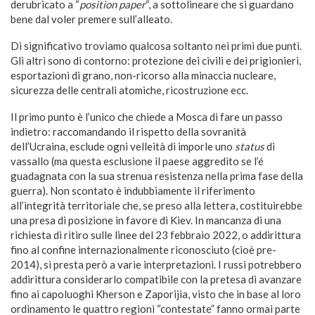
derubricato a “
position paper
“, a sottolineare che si guardano
bene dal voler premere sull’alleato.
Di significativo troviamo qualcosa soltanto nei primi due punti.
Gli altri sono di contorno: protezione dei civili e dei prigionieri,
esportazioni di grano, non-ricorso alla minaccia nucleare,
sicurezza delle centrali atomiche, ricostruzione ecc.
Il primo punto è l’unico che chiede a Mosca di fare un passo
indietro: raccomandando il rispetto della sovranità
dell’Ucraina, esclude ogni velleità di imporle uno
status
di
vassallo (ma questa esclusione il paese aggredito se l’é
guadagnata con la sua strenua resistenza nella prima fase della
guerra). Non scontato è indubbiamente il riferimento
all’integrità territoriale che, se preso alla lettera, costituirebbe
una presa di posizione in favore di Kiev. In mancanza di una
richiesta di ritiro sulle linee del 23 febbraio 2022, o addirittura
fino al confine internazionalmente riconosciuto (cioè pre-
2014), si presta però a varie interpretazioni. I russi potrebbero
addirittura considerarlo compatibile con la pretesa di avanzare
fino ai capoluoghi Kherson e Zaporijia, visto che in base al loro
ordinamento le quattro regioni “contestate” fanno ormai parte