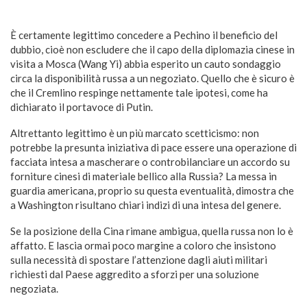
È certamente legittimo concedere a Pechino il beneficio del
dubbio, cioè non escludere che il capo della diplomazia cinese in
visita a Mosca (Wang Yi) abbia esperito un cauto sondaggio
circa la disponibilità russa a un negoziato. Quello che è sicuro è
che il Cremlino respinge nettamente tale ipotesi, come ha
dichiarato il portavoce di Putin.
Altrettanto legittimo è un più marcato scetticismo: non
potrebbe la presunta iniziativa di pace essere una operazione di
facciata intesa a mascherare o controbilanciare un accordo su
forniture cinesi di materiale bellico alla Russia? La messa in
guardia americana, proprio su questa eventualità, dimostra che
a Washington risultano chiari indizi di una intesa del genere.
Se la posizione della Cina rimane ambigua, quella russa non lo è
affatto. E lascia ormai poco margine a coloro che insistono
sulla necessità di spostare l’attenzione dagli aiuti militari
richiesti dal Paese aggredito a sforzi per una soluzione
negoziata.