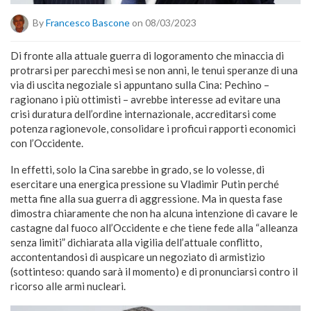
By
Francesco Bascone
on 08/03/2023
Di fronte alla attuale guerra di logoramento che minaccia di
protrarsi per parecchi mesi se non anni, le tenui speranze di una
via di uscita negoziale si appuntano sulla Cina: Pechino –
ragionano i più ottimisti – avrebbe interesse ad evitare una
crisi duratura dell’ordine internazionale, accreditarsi come
potenza ragionevole, consolidare i proficui rapporti economici
con l’Occidente.
In effetti, solo la Cina sarebbe in grado, se lo volesse, di
esercitare una energica pressione su Vladimir Putin perché
metta fine alla sua guerra di aggressione. Ma in questa fase
dimostra chiaramente che non ha alcuna intenzione di cavare le
castagne dal fuoco all’Occidente e che tiene fede alla “alleanza
senza limiti” dichiarata alla vigilia dell’attuale conflitto,
accontentandosi di auspicare un negoziato di armistizio
(sottinteso: quando sarà il momento) e di pronunciarsi contro il
ricorso alle armi nucleari.