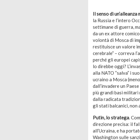
Il senso di un’alleanza 
la Russia e l’intero Oc
settimane di guerra, ma
da un ex attore comico.
volontà di Mosca di imp
restituisce un valore im
cerebrale” – correva l
perché gli europei capi
lo direbbe oggi? L’inva
alla NATO “salva” i suo
ucraino a Mosca (meno d
dall’invadere un Paese 
più grandi basi milita
dalla radicata tradizio
gli stati balcanici, no
Putin, lo stratega
. Com
direzione precisa: il fa
all’Ucraina, e ha porta
Washington sulle sanzio