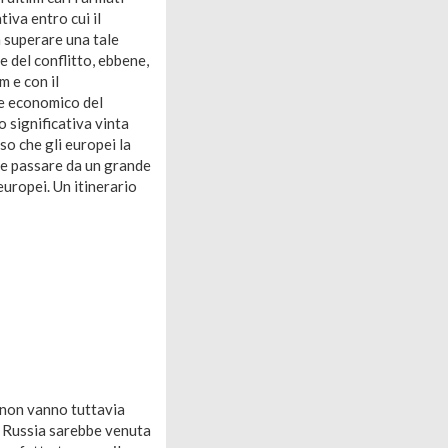
iva entro cui il
n superare una tale
e del conflitto, ebbene,
m e con il
re economico del
o significativa vinta
so che gli europei la
te passare da un grande
europei. Un itinerario
, non vanno tuttavia
la Russia sarebbe venuta