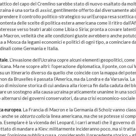
 tattico del capo del Cremlino sarebbe stato di nuovo esaltato da molti.
craina è una sorta di
assist
, gentilmente offerto dal diversamente abi
iprendere il controllo politico-strategico su un’Europa resa scettica 
tenta delle scelte di politica estera americana come il ritiro dall’A
sinteresse verso teatri arabi come Libia o Siria; pronta a covare latent
a Macron, velleità che alle condizioni giuste avrebbero anche potuto
 a Mosca da legami economici e politici di ogni tipo, a cominciare d
dinali come Germania e Italia.
tale
. L’invasione dell’Ucraina copre alcuni elementi geopolitici, come 
icana. Ma ne scopre altri: l’operazione diplomatica, il ponte, con cui
 su un itinerario diverso da quello che coincide con la mappa del pote
 non da Bruxelles è passata l’America, ma da Londra e da Varsavia. La
 di missione storica di cui andava alla ricerca fin dalla caduta del bl
are un sostegno alla causa ucraina praticamente unanime in una soci
o alternarsi dei governi conservatori, da una crisi economico-sociale
ica europea
. La Francia di Macron e la Germania di Scholz vanno class
o anche se
obtorto collo
la linea americana, ma che se potesse si com
a. Esemplare è la vicenda dei Leopard, i carri armati che il governo d
ettato di mandare a Kiev: militarmente incideranno poco, ma si tratt
er l’opinione pubblica russa, considerando il precedente storico – gli