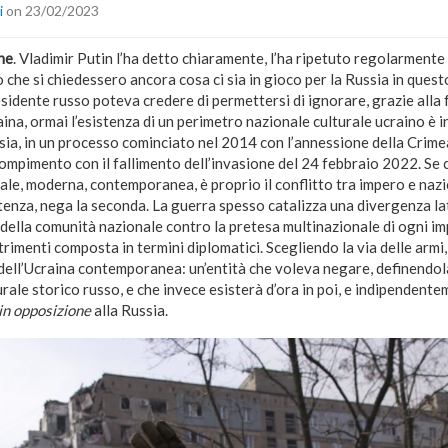
i
on 23/02/2023
ne
. Vladimir Putin l’ha detto chiaramente, l’ha ripetuto regolarmente p
 che si chiedessero ancora cosa ci sia in gioco per la Russia in questo
esidente russo poteva credere di permettersi di ignorare, grazie alla f
raina, ormai l’esistenza di un perimetro nazionale culturale ucraino è 
sia, in un processo cominciato nel 2014 con l’annessione della Crimea 
mpimento con il fallimento dell’invasione del 24 febbraio 2022. Se c
le, moderna, contemporanea, è proprio il conflitto tra impero e nazio
tenza, nega la seconda. La guerra spesso catalizza una divergenza lat
ella comunità nazionale contro la pretesa multinazionale di ogni imp
rimenti composta in termini diplomatici. Scegliendo la via delle armi,
 dell’Ucraina contemporanea: un’entità che voleva negare, definendol
ale storico russo, e che invece esisterà d’ora in poi, e indipendente
in opposizione
alla Russia.