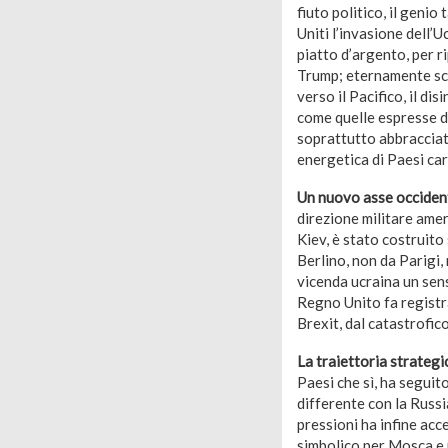
fiuto politico, il genio
Uniti l’invasione dell’U
piatto d’argento, per r
Trump; eternamente scon
verso il Pacifico, il di
come quelle espresse d
soprattutto abbracciata
energetica di Paesi car
Un nuovo asse occiden
direzione militare amer
Kiev, è stato costruito
Berlino, non da Parigi,
vicenda ucraina un senso
Regno Unito fa registr
Brexit, dal catastrofic
La traiettoria strateg
Paesi che sì, ha seguit
differente con la Russi
pressioni ha infine acc
simbolico per Mosca e p