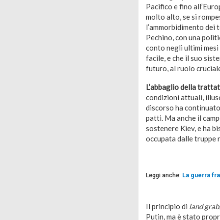
Pacifico e fino all’Eur
molto alto, se si rompe
l’ammorbidimento dei t
Pechino, con una politic
conto negli ultimi mesi 
facile, e che il suo si
futuro, al ruolo cruciale
L’abbaglio della tratta
condizioni attuali, ill
discorso ha continuato
patti. Ma anche il camp
sostenere Kiev, e ha bis
occupata dalle truppe 
Leggi anche:
La guerra fra
Il principio di
land grab
Putin, ma è stato prop