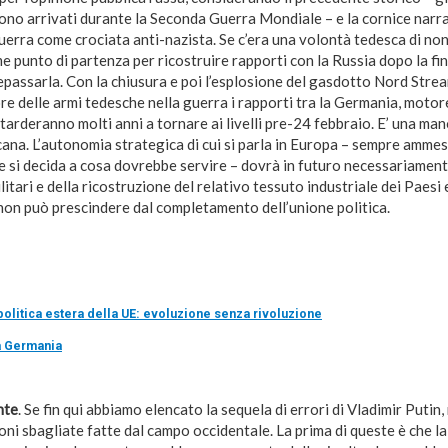
sono arrivati durante la Seconda Guerra Mondiale – e la cornice narrat
uerra come crociata anti-nazista. Se c’era una volontà tedesca di no
e punto di partenza per ricostruire rapporti con la Russia dopo la fin
passarla. Con la chiusura e poi l’esplosione del gasdotto Nord Strea
re delle armi tedesche nella guerra i rapporti tra la Germania, moto
 tarderanno molti anni a tornare ai livelli pre-24 febbraio. E’ una man
ana. L’autonomia strategica di cui si parla in Europa – sempre ammes
e si decida a cosa dovrebbe servire – dovrà in futuro necessariamen
itari e della ricostruzione del relativo tessuto industriale dei Paesi 
 non può prescindere dal completamento dell’unione politica.
 politica estera della UE: evoluzione senza rivoluzione
a Germania
nte
. Se fin qui abbiamo elencato la sequela di errori di Vladimir Putin
oni sbagliate fatte dal campo occidentale. La prima di queste è che 