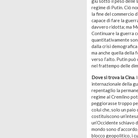
giù sotto il peso delle
regime di Putin. Ciò no
la fine del commercio d
capace di fare la guerr
davvero ridotta; ma Mo
Continuare la guerra co
quantitativamente sono
dalla crisi demografica
ma anche quella della fo
verso l’alto. Putin può
nel frattempo delle dimo
Dove si trova la Cina
.
internazionale della gu
repentaglio la permane
regime al Cremlino potr
peggiorasse troppo per
colui che, solo un paio
costituiscono un’intesa 
un’Occidente schiavo d
mondo sono d’accordo, e
blocco geopolitico, i c