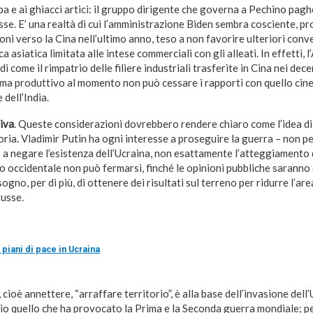
opa e ai ghiacci artici: il gruppo dirigente che governa a Pechino pa
sse. E’ una realtà di cui l’amministrazione Biden sembra cosciente, pr
oni verso la Cina nell’ultimo anno, teso a non favorire ulteriori con
a asiatica limitata alle intese commerciali con gli alleati. In effetti, 
di come il rimpatrio delle filiere industriali trasferite in Cina nei dec
stema produttivo al momento non può cessare i rapporti con quello cine
 dell’India.
tiva
. Queste considerazioni dovrebbero rendere chiaro come l’idea di 
usoria. Vladimir Putin ha ogni interesse a proseguire la guerra – non p
 a negare l’esistenza dell’Ucraina, non esattamente l’atteggiamento 
o occidentale non può fermarsi, finché le opinioni pubbliche saranno
ogno, per di più, di ottenere dei risultati sul terreno per ridurre l’are
russe.
 piani di pace in Ucraina
, cioè annettere, “arraffare territorio”, è alla base dell’invasione dell
rio quello che ha provocato la Prima e la Seconda guerra mondiale; p