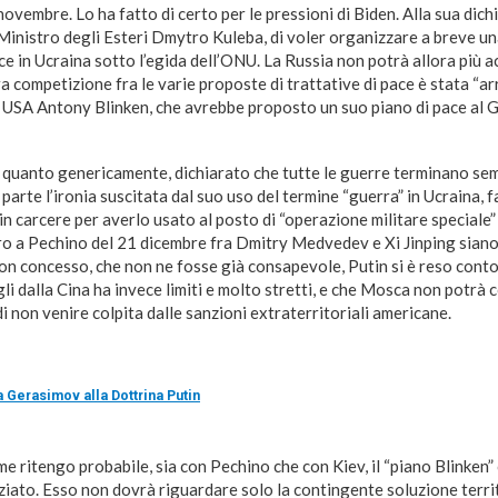
ovembre. Lo ha fatto di certo per le pressioni di Biden. Alla sua dich
 Ministro degli Esteri Dmytro Kuleba, di voler organizzare a breve u
ce in Ucraina sotto l’egida dell’ONU. La Russia non potrà allora più a
ra competizione fra le varie proposte di trattative di pace è stata “ar
 USA Antony Blinken, che avrebbe proposto un suo piano di pace al G-7
r quanto genericamente, dichiarato che tutte le guerre terminano sem
parte l’ironia suscitata dal suo uso del termine “guerra” in Ucraina, f
 in carcere per averlo usato al posto di “operazione militare speciale
ntro a Pechino del 21 dicembre fra Dmitry Medvedev e Xi Jinping siano 
n concesso, che non ne fosse già consapevole, Putin si è reso conto 
li dalla Cina ha invece limiti e molto stretti, e che Mosca non potrà 
 non venire colpita dalle sanzioni extraterritoriali americane.
a Gerasimov alla Dottrina Putin
e ritengo probabile, sia con Pechino che con Kiev, il “piano Blinken” 
iato. Esso non dovrà riguardare solo la contingente soluzione territ