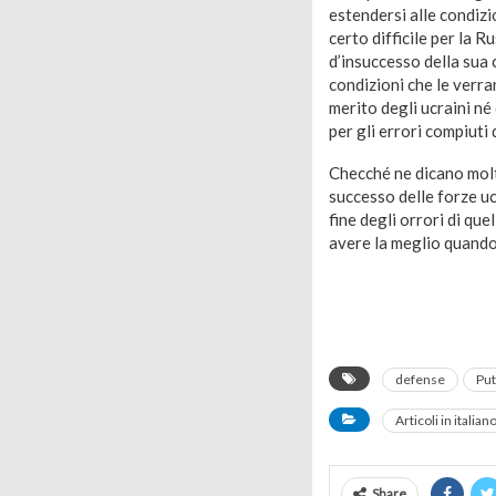
estendersi alle condizi
certo difficile per la R
d’insuccesso della sua 
condizioni che le verra
merito degli ucraini né
per gli errori compiuti 
Checché ne dicano molti 
successo delle forze uc
fine degli orrori di qu
avere la meglio quando
defense
Put
Articoli in italian
Share