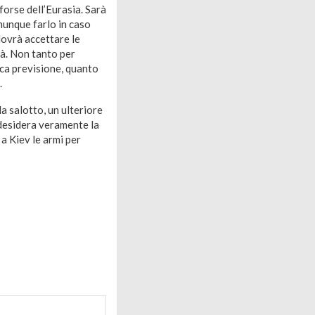
forse dell’Eurasia. Sarà
omunque farlo in caso
dovrà accettare le
ià. Non tanto per
ica previsione, quanto
.
da salotto, un ulteriore
 desidera veramente la
 a Kiev le armi per