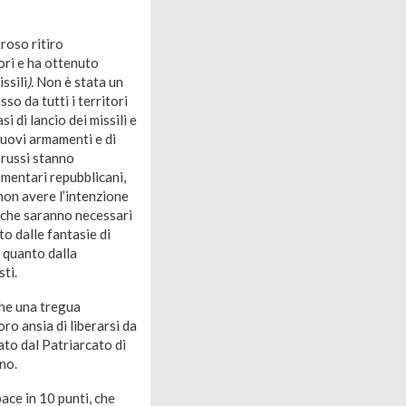
roso ritiro
nori e ha ottenuto
ssili
).
Non è stata un
o da tutti i territori
i di lancio dei missili e
 nuovi armamenti e di
 russi stanno
amentari repubblicani,
non avere l’intenzione
i che saranno necessari
o dalle fantasie di
 quanto dalla
ti.
che una tregua
oro ansia di liberarsi da
ato dal Patriarcato di
no.
ace in 10 punti, che