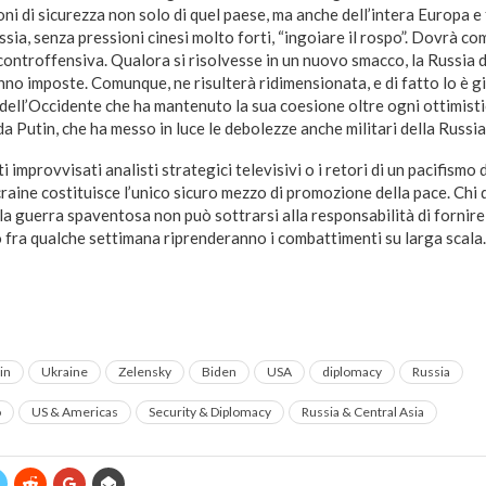
oni di sicurezza non solo di quel paese, ma anche dell’intera Europa e 
ussia, senza pressioni cinesi molto forti, “ingoiare il rospo”. Dovrà c
controffensiva. Qualora si risolvesse in un nuovo smacco, la Russia 
nno imposte. Comunque, ne risulterà ridimensionata, e di fatto lo è g
 dell’Occidente che ha mantenuto la sua coesione oltre ogni ottimist
da Putin, che ha messo in luce le debolezze anche militari della Russia
improvvisati analisti strategici televisivi o i retori di un pacifismo 
raine costituisce l’unico sicuro mezzo di promozione della pace. Chi
ella guerra spaventosa non può sottrarsi alla responsabilità di fornire
 fra qualche settimana riprenderanno i combattimenti su larga scala.
in
Ukraine
Zelensky
Biden
USA
diplomacy
Russia
o
US & Americas
Security & Diplomacy
Russia & Central Asia