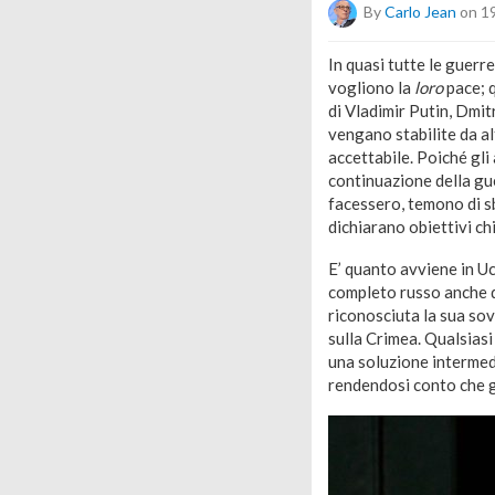
By
Carlo Jean
on 1
In quasi tutte le guerre
vogliono la
loro
pace; 
di Vladimir Putin, Dmit
vengano stabilite da al
accettabile. Poiché gli
continuazione della gue
facessero, temono di sb
dichiarano obiettivi ch
E’ quanto avviene in Uc
completo russo anche d
riconosciuta la sua sov
sulla Crimea. Qualsiasi
una soluzione intermedi
rendendosi conto che g