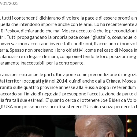
9/01/2023
, tutti i contendenti dichiarano di volere la pace e di essere pronti a
quella che intendono imporre anche con le armi. Lo ha recentemente 
rij Peskov, dichiarando che mai Mosca accetterà che le precondizioni 
tri. Tutti propagandano la propria pace come “giusta” o, comunque, c
 avversari non accettano invece tali condizioni, li accusano di non vol
rra. Spesso non precisano i loro obiettivi, come nel caso di Mosca in
ilanciarsi e di legarsi le mani, compromettendo le loro posizioni nego
iaramente inaccettabili per la controparte.
raina per entrambe le parti. Kiev pone come precondizione di negoziati
ai territori occupati già nel 2014, quindi anche dalla Crimea. Mosca 
ranità sulle quattro province annesse alla Russia dopo i referendum 
 accordo sull’inizio di negoziati presuppone l’accettazione da parte d
a fra tali due estremi. E’ quanto cerca di ottenere Joe Biden da Vol
li USA non possono cessare di sostenere l’Ucraina senza perdere la f