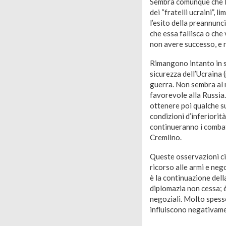
Sembra comunque che Put
dei “fratelli ucraini”, 
l’esito della preannunc
che essa fallisca o che
non avere successo, e 
Rimangono intanto in so
sicurezza dell’Ucraina 
guerra. Non sembra al 
favorevole alla Russia.
ottenere poi qualche su
condizioni d’inferiorit
continueranno i combatt
Cremlino.
Queste osservazioni ci
ricorso alle armi e neg
è la continuazione della
diplomazia non cessa; 
negoziali. Molto spesso
influiscono negativame