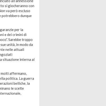
unciato all’annessione
litto si giocheranno con
 Non va però escluso
ace potrebbero dunque
 garanzie per la
i e dei crimini di
uoco”. Sarebbe troppo
 sue unità, in modo da
nte nelle attuali
negoziati
a situazione interna al
 molti affermano,
lla politica. La guerra
erazioni belliche, la
minano le scelte
nternazionale,