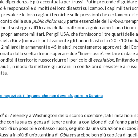
ale dipendenza è più accentuata per i russi. Putin pretende di guidar
 è responsabile di molti dei loro disastri sul campo. I capi militari u
 prevalere le loro ragioni tecniche sulle pressioni che certamente r
 conto della sua
public diplomacy,
parte essenziale dell’
infowar
sempr
che il sostegno all’Ucraina della coalizione a guida americana tiene c
i propriamente militari. Per gli USA, che forniscono i tre quarti delle a
sivi a Kiev (finora rispettivamente gli hanno trasferito 20 e 100 miliar
 2 miliardi in armamenti e 45 in aiuti, recentemente approvati dal Co
ionato dalla scelta di non superare due “linee rosse”: evitare di dare 
ndità il territorio russo; ridurre il pericolo di
escalation,
limitando n
aiuti, in modo da mettere gli ucraini in condizioni di resistere ai russ
tta.
e negoziati: il legame che non deve sfuggire in Ucraina
o” di Zelensky a Washington dello scorso dicembre, tali limitazioni s
che con la sua esigenza di tenere unita la coalizione di cui fanno part
ati di un possibile collasso russo, seguito da una situazione di caos 
ssia in più di un’ottantina di
Oblast
sarebbe ben più caotica di quell