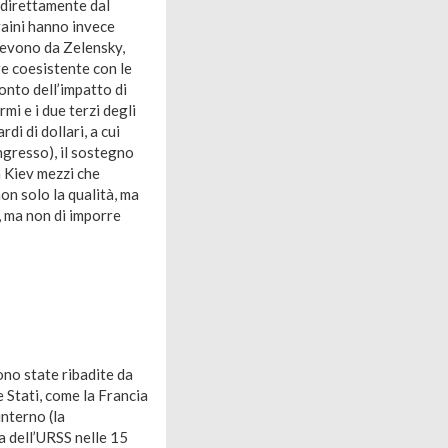
e direttamente dal
craini hanno invece
icevono da Zelensky,
e coesistente con le
onto dell’impatto di
rmi e i due terzi degli
di di dollari, a cui
ngresso), il sostegno
a Kiev mezzi che
on solo la qualità, ma
i, ma non di imporre
ono state ribadite da
e Stati, come la Francia
interno (la
a dell’URSS nelle 15