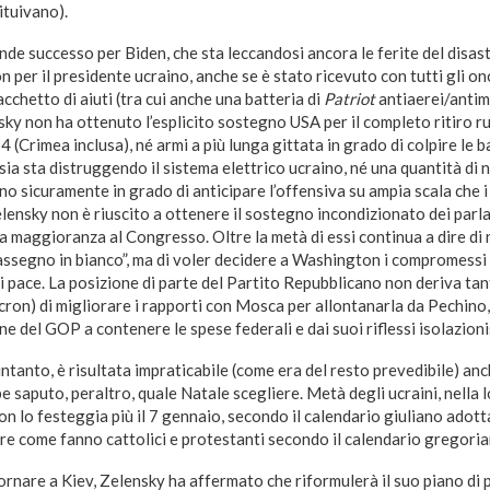
ituivano).
ande successo per Biden, che sta leccandosi ancora le ferite del disast
n per il presidente ucraino, anche se è stato ricevuto con tutti gli o
cchetto di aiuti (tra cui anche una batteria di
Patriot
antiaerei/antimi
y non ha ottenuto l’esplicito sostegno USA per il completo ritiro russ
(Crimea inclusa), né armi a più lunga gittata in grado di colpire le bas
ssia sta distruggendo il sistema elettrico ucraino, né una quantità di
o sicuramente in grado di anticipare l’offensiva su ampia scala che i
lensky non è riuscito a ottenere il sostegno incondizionato dei parl
 maggioranza al Congresso. Oltre la metà di essi continua a dire di 
 “assegno in bianco”, ma di voler decidere a Washington i compromess
i pace. La posizione di parte del Partito Repubblicano non deriva tant
ron) di migliorare i rapporti con Mosca per allontanarla da Pechino,
e del GOP a contenere le spese federali e dai suoi riflessi isolazionis
 intanto, è risultata impraticabile (come era del resto prevedibile) an
e saputo, peraltro, quale Natale scegliere. Metà degli ucraini, nella l
non lo festeggia più il 7 gennaio, secondo il calendario giuliano adott
re come fanno cattolici e protestanti secondo il calendario gregoria
ornare a Kiev, Zelensky ha affermato che riformulerà il suo piano di p