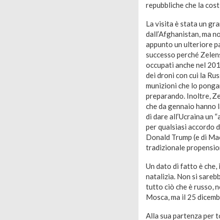
repubbliche che la cost
La visita è stata un gr
dall’Afghanistan, ma no
appunto un ulteriore pa
successo perché Zelensk
occupati anche nel 2014 
dei droni con cui la Ru
munizioni che lo pongan
preparando. Inoltre, Ze
che da gennaio hanno la
di dare all’Ucraina un
per qualsiasi accordo d
Donald Trump (e di Mac
tradizionale propension
Un dato di fatto è che,
natalizia. Non si sarebb
tutto ciò che è russo, 
Mosca, ma il 25 dicemb
Alla sua partenza per t