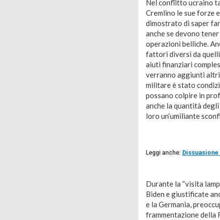
Nel conflitto ucraino t
Cremlino le sue forze ed
dimostrato di saper far
anche se devono tener
operazioni belliche. An
fattori diversi da quell
aiuti finanziari comples
verranno aggiunti altri
militare è stato condiz
possano colpire in profo
anche la quantità degli 
loro un’umiliante sconfi
Leggi anche:
Dissuasione 
Durante la “visita lamp
Biden e giustificate an
e la Germania, preoccup
frammentazione della Ru