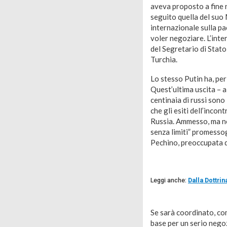
aveva proposto a fine n
seguito quella del suo
internazionale sulla pa
voler negoziare. L’inte
del Segretario di Stato
Turchia.
Lo stesso Putin ha, pe
Quest’ultima uscita – a 
centinaia di russi sono
che gli esiti dell’inco
Russia. Ammesso, ma no
senza limiti” promessog
Pechino, preoccupata di
Leggi anche:
Dalla Dottrin
Se sarà coordinato, com
base per un serio negoz