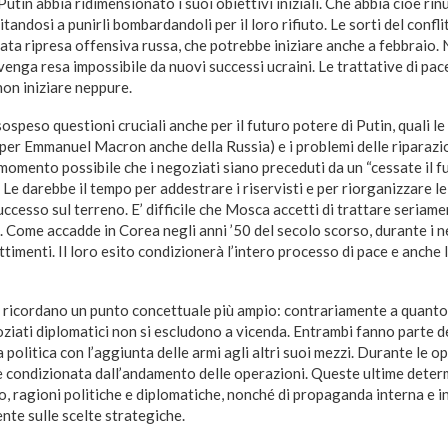
in abbia ridimensionato i suoi obiettivi iniziali. Che abbia cioè rin
limitandosi a punirli bombardandoli per il loro rifiuto. Le sorti del conf
iata ripresa offensiva russa, che potrebbe iniziare anche a febbraio.
 venga resa impossibile da nuovi successi ucraini. Le trattative di p
non iniziare neppure.
speso questioni cruciali anche per il futuro potere di Putin, quali le
(per Emmanuel Macron anche della Russia) e i problemi delle riparazion
momento possibile che i negoziati siano preceduti da un “cessate il f
 Le darebbe il tempo per addestrare i riservisti e per riorganizzare le
ccesso sul terreno. E’ difficile che Mosca accetti di trattare seriame
à. Come accadde in Corea negli anni ’50 del secolo scorso, durante i 
imenti. Il loro esito condizionerà l’intero processo di pace e anche l
 ricordano un punto concettuale più ampio: contrariamente a quanto
oziati diplomatici non si escludono a vicenda. Entrambi fanno parte de
 politica con l’aggiunta delle armi agli altri suoi mezzi. Durante le op
è condizionata dall’andamento delle operazioni. Queste ultime deter
, ragioni politiche e diplomatiche, nonché di propaganda interna e i
nte sulle scelte strategiche.