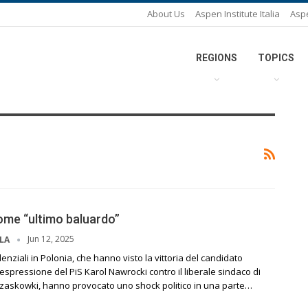
About Us
Aspen Institute Italia
Asp
REGIONS
TOPICS
ome “ultimo baluardo”
Jun 12, 2025
LLA
enziali in Polonia, che hanno visto la vittoria del candidato
spressione del PiS Karol Nawrocki contro il liberale sindaco di
rzaskowki, hanno provocato uno shock politico in una parte…