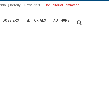
enia Quarterly
News Alert
The Editorial Committee
DOSSIERS
EDITORIALS
AUTHORS