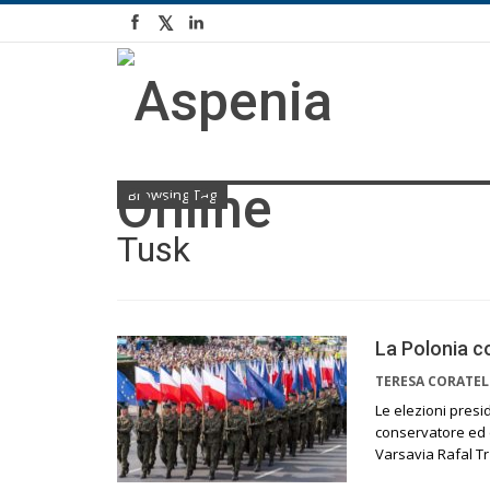
Browsing Tag
Tusk
La Polonia c
TERESA CORATE
Le elezioni presid
conservatore ed e
Varsavia Rafal T