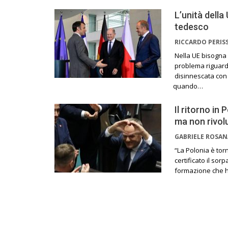
L’unità della
tedesco
RICCARDO PERIS
Nella UE bisogna 
problema riguard
disinnescata con 
quando…
Il ritorno in
ma non rivol
GABRIELE ROSA
“La Polonia è tor
certificato il sor
formazione che ha