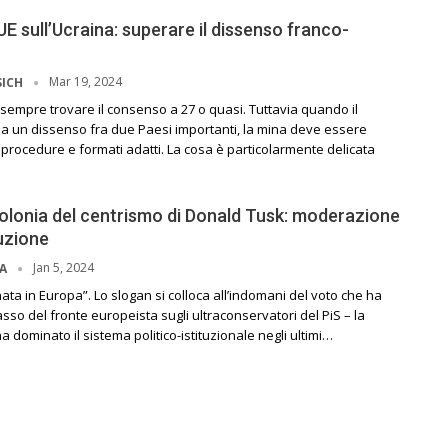
 UE sull’Ucraina: superare il dissenso franco-
Mar 19, 2024
SICH
sempre trovare il consenso a 27 o quasi. Tuttavia quando il
a un dissenso fra due Paesi importanti, la mina deve essere
procedure e formati adatti. La cosa è particolarmente delicata
 Polonia del centrismo di Donald Tusk: moderazione
uzione
Jan 5, 2024
NA
nata in Europa”. Lo slogan si colloca all’indomani del voto che ha
passo del fronte europeista sugli ultraconservatori del PiS – la
 dominato il sistema politico-istituzionale negli ultimi…