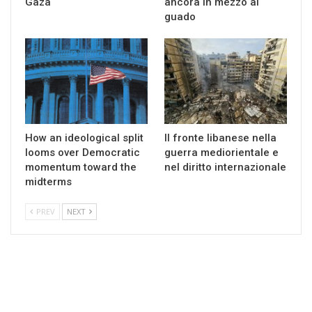
Gaza
ancora in mezzo al
guado
How an ideological split
Il fronte libanese nella
looms over Democratic
guerra mediorientale e
momentum toward the
nel diritto internazionale
midterms
PREV
NEXT