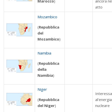
Marocco
)
ancora n
atto
Mozambico
(
Repubblica
del
Mozambico
)
Namibia
(
Repubblica
della
Namibia
)
Niger
Interess
(
Repubblica
al’energia
del Niger
)
nucleare