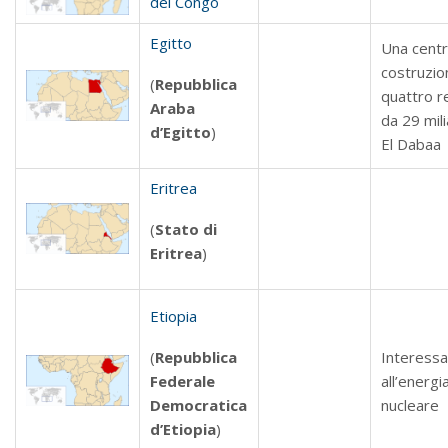
del Congo
Egitto
Una centr
costruzio
(
Repubblica
quattro r
Araba
da 29 mili
d’Egitto
)
El Dabaa
Eritrea
(
Stato di
Eritrea
)
Etiopia
(
Repubblica
Interessa
Federale
all’energi
Democratica
nucleare
d’Etiopia
)