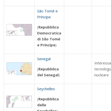
São Tomé e
Príncipe
(
Repubblica
Democratica
di São Tomé
e Príncipe
)
Senegal
Interessa
(
Repubblica
tecnologi
del Senegal
)
nucleare
Seychelles
(
Repubblica
delle
Seychelles
)