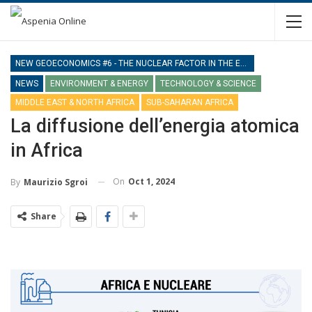
NEW GEOECONOMICS #6 - THE NUCLEAR FACTOR IN THE ENERGY EQUATION
NEWS
ENVIRONMENT & ENERGY
TECHNOLOGY & SCIENCE
MIDDLE EAST & NORTH AFRICA
SUB-SAHARAN AFRICA
La diffusione dell’energia atomica
in Africa
On
Oct 1, 2024
By
Maurizio Sgroi
Share