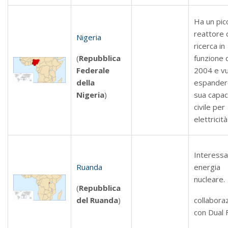
Ha un pic
reattore 
Nigeria
ricerca in
(
Repubblica
funzione 
Federale
2004 e v
della
espander
Nigeria
)
sua capac
civile per
elettricità
Interessat
Ruanda
energia
nucleare.
(
Repubblica
del Ruanda
)
collabora
con Dual F