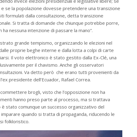
endo invece elezioni presidenziali e legislative libere; se
e e se la popolazione dovesse pretendere una transizione
i formulati dalla consultazione, detta transizione
onale. Si tratta di domande che chiunque potrebbe porre,
 ha nessuna intenzione di passare la mano”.
ostrato grande tempismo, organizzando le elezioni nel
alle proprie beghe interne e dalla lotta a colpi di carte
si. Il voto elettronico è stato gestito dalla Ex-Clé, una
lusivamente per il chavismo. Anche gli osservatori
consultazioni. Va detto però che erano tutti provenienti da
, l’ex presidente dell’Ecuador, Rafael Correa.
 commettere brogli, visto che l’opposizione non ha
vimenti hanno preso parte al processo, ma si trattava
 voto è stato comunque un successo organizzativo del
 imparare quando si tratta di propaganda, riducendo le
i folkloristico.