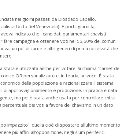
unciata nei giorni passati da Diosdado Cabello,
alista Unito del Venezuela). E pochi giorni fa,
aveva indicato che i candidati parlamentari chavisti
per fare campagna e ottenere voti nel 55,60% dei comuni
 uova, un po’ di carne e altri generi di prima necessità che
ntero.
a statale
utilizzata anche per votare. Si chiama “carnet de
n codice QR personalizzato e, in teoria, univoco. È stata
economico della popolazione e razionalizzare il sistema
cali di approvvigionamento e produzione. In pratica è nata
a gente, ma poi è stata anche usata per controllare chi si
 la percentuale dei voti a favore del chavismo in un dato
topo impazzito”, quella cioè di spostare all’ultimo momento
enere più affini all’opposizione, negli slum periferici.