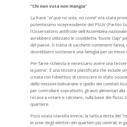
“Chi non vota non mangia”
La frase “
el que no vota, no come
” era stata pron
potentissimo vicepresidente del PSUV (Partito Soci
l’Osservatorio antifrode dell’Assemblea nazionale 
avrebbero utilizzato le cosiddette “buste Clap” 
del paese. Si tratta di sacchetti contenenti farina,
dovrebbero sostenere una famiglia per un mese i
Per farne richiesta è necessario avere una tesser
la patria”. È una tessera plastificata che include u
creata con l’obiettivo di conoscere lo stato socio
delle missioni bolivariane e quello dei comitati lo
per controllare soprattutto gli aiuti alimentari all
recava a votare e calcolare, sulla base dei flussi,
quartiere.
Poco usata stavolta invece, la tattica detta del “
le urne degli elettori dei quartieri più centrali, in g