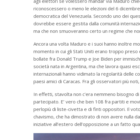
agli elettori se volessero mandar via Maduro chied
riconoscessero o meno le elezioni del 6 dicembr
democratica del Venezuela. Secondo uno dei quesit
dovrebbe essere gestita dalla comunità internazi
ma che non smuoveranno certo un regime che non
Ancora una volta Maduro e i suoi hanno inoltre m
momento in cui gli Stati Uniti erano troppo preso d
bollate fra Donald Trump e Joe Biden per immischiar
società nata in Argentina, ma che lavora quasi esc
internazionali hanno vidimato la regolarità delle 
paesi amici di Caracas. Fra gli osservatori più noti
In effetti, stavolta non c’era nemmeno bisogno di
partecipato. E’ vero che ben 108 fra partiti e mo
perlopiù di liste-civetta e di finti oppositori. Il
chavismo, che ha dimostrato di non avere nulla da
iniziative all’estero dell’opposizione a un fatto quas