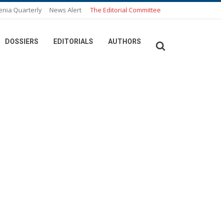
enia Quarterly
News Alert
The Editorial Committee
DOSSIERS
EDITORIALS
AUTHORS