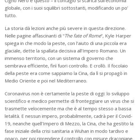
Cigno Nero è questo – il contagio si scarica sull’economia
globale, con i suoi squilibri sottostanti, modificando un po’
tutto.
La storia dà lezioni anche più severe in questa direzione.
Nelle pagine affascinanti di “
The fate of Rome
”, Kyle Harper
spiega in che modo la peste, con l’aiuto di una piccola era
glaciale, dette la spallata decisiva all’Impero Romano. Un
immenso territorio, con un sistema di governo che
sembrava efficiente, finì fuori controllo. E crollò. Il focolaio
della peste era come sappiamo la Cina, da lì si propagò in
Medio Oriente e poi nel Mediterraneo.
Coronavirus non è certamente la peste di oggi: lo sviluppo
scientifico e medico permette di fronteggiare un virus che si
trasmette velocemente ma che è al tempo stesso a bassa
letalità. E nessun impero, probabilmente, cadrà per il Covid-
19, neanche quell’Impero di Mezzo, la Cina, che ha gestito la
fase iniziale della crisi sanitaria a Wuhan in modo tardivo e
opaco, per poi riprendere il controllo con misure draconiane.