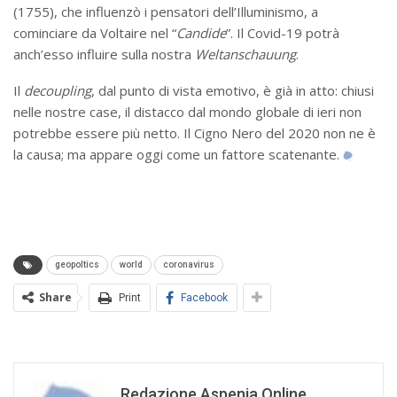
(1755), che influenzò i pensatori dell’Illuminismo, a
cominciare da Voltaire nel “
Candide
”. Il Covid-19 potrà
anch’esso influire sulla nostra
Weltanschauung
.
Il
decoupling
, dal punto di vista emotivo, è già in atto: chiusi
nelle nostre case, il distacco dal mondo globale di ieri non
potrebbe essere più netto. Il Cigno Nero del 2020 non ne è
la causa; ma appare oggi come un fattore scatenante.
geopoltics
world
coronavirus
Share
Print
Facebook
Redazione Aspenia Online