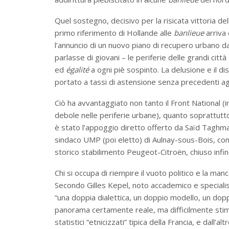
Quel sostegno, decisivo per la risicata vittoria de
primo riferimento di Hollande alle
banlieue
arriva
l’annuncio di un nuovo piano di recupero urbano d
parlasse di giovani – le periferie delle grandi cit
ed
égalité
a ogni piè sospinto. La delusione e il d
portato a tassi di astensione senza precedenti agli
Ciò ha avvantaggiato non tanto il Front National
debole nelle periferie urbane), quanto soprattut
è stato l’appoggio diretto offerto da Saïd Taghmao
sindaco UMP (poi eletto) di Aulnay-sous-Bois, com
storico stabilimento Peugeot-Citroën, chiuso infin
Chi si occupa di riempire il vuoto politico e la ma
Secondo Gilles Kepel, noto accademico e speciali
“una doppia dialettica, un doppio modello, un dopp
panorama certamente reale, ma difficilmente stimab
statistici “etnicizzati” tipica della Francia, e dall’al