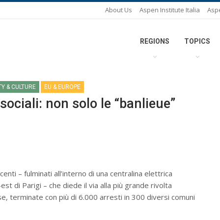
About Us
Aspen Institute Italia
Asp
REGIONS
TOPICS
TY & CULTURE
EU & EUROPE
sociali: non solo le “banlieue”
nti – fulminati all’interno di una centralina elettrica
st di Parigi – che diede il via alla più grande rivolta
, terminate con più di 6.000 arresti in 300 diversi comuni