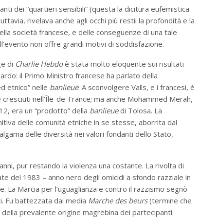
anti dei “quartieri sensibili” (questa la dicitura eufemistica
 tuttavia, rivelava anche agli occhi più restii la profondità e la
o della società francese, e delle conseguenze di una tale
ell’evento non offre grandi motivi di soddisfazione.
ge di
Charlie Hebdo
è stata molto eloquente sui risultati
guardo: il Primo Ministro francese ha parlato della
ed etnico” nelle
banlieue
. A sconvolgere Valls, e i francesi, è
ti e cresciuti nell’Île-de-France; ma anche Mohammed Merah,
2012, era un “prodotto” della
banlieue
di Tolosa. La
itiva delle comunità etniche in se stesse, aborrita dal
gama delle diversità nei valori fondanti dello Stato,
anni, pur restando la violenza una costante. La rivolta di
ate del 1983 – anno nero degli omicidi a sfondo razziale in
le. La Marcia per l’uguaglianza e contro il razzismo segnò
rati. Fu battezzata dai media
Marche des beurs
(termine che
a della prevalente origine magrebina dei partecipanti.