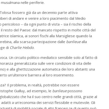
a musulmana nelle periferie.
di Tolosa fossero già da un decennio parte attiva
liberi di andare e venire a loro piacimento dal Medio
pericoloso – da ogni punto di vista – sia il rischio della
n il resto del Paese: dal mancato rispetto in molte città del
trice islamica, ai sonori fischi alla Marsigliese quando la
rebina, alla scarsa partecipazione dalle
banlieue
alla
rage di
Charlie Hebdo
.
oca. Un circuito politico-mediatico sensibile solo al fatto di
noranza generalizzata sulle vere condizioni di vita delle
no) e alla ghettizzazione automatica dei loro abitanti: una
erto un’ulteriore barriera al loro inserimento.
nza? Il problema, in realtà, potrebbe non essere
istophe Guilluy, ad esempio, le
banlieue
possono
obalizzato che ha il suo centro nelle grandi città, grazie al
adatti a un’economia dei servizi flessibile e mutevole. Gli
tunità di mobilità sociale di altri francesi (e di quanto può