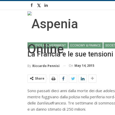
POLITICS & GOVERNMENT
ECONOMY & FINANCE
SOCIE
La Francia e le sue tensioni 
On
May 14, 2015
By
Riccardo Pennisi
Share
Sono passati dieci anni dalla morte dei due adolesce
mentre fuggivano dalla polizia nella periferia nord-e
delle
banlieue
francesi. Tre settimane di sommosse
e un danno stimato di 250 milioni.