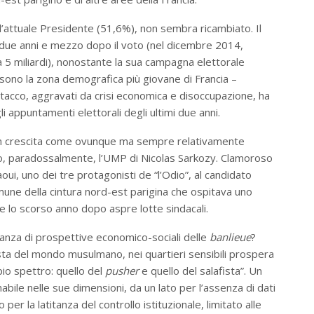
ll’attuale Presidente (51,6%), non sembra ricambiato. Il
 due anni e mezzo dopo il voto (nel dicembre 2014,
a 5 miliardi), nonostante la sua campagna elettorale
tà sono la zona demografica più giovane di Francia –
istacco, aggravati da crisi economica e disoccupazione, ha
 appuntamenti elettorali degli ultimi due anni.
 (in crescita come ovunque ma sempre relativamente
to, paradossalmente, l’UMP di Nicolas Sarkozy. Clamoroso
ui, uno dei tre protagonisti de “l’Odio”, al candidato
une della cintura nord-est parigina che ospitava uno
e lo scorso anno dopo aspre lotte sindacali.
ncanza di prospettive economico-sociali delle
banlieue
?
sta del mondo musulmano, nei quartieri sensibili prospera
io spettro: quello del
pusher
e quello del salafista”. Un
ile nelle sue dimensioni, da un lato per l’assenza di dati
tro per la latitanza del controllo istituzionale, limitato alle