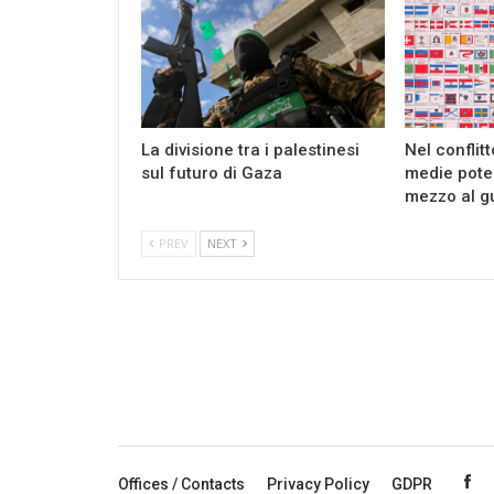
La divisione tra i palestinesi
Nel conflit
sul futuro di Gaza
medie pote
mezzo al g
PREV
NEXT
Offices / Contacts
Privacy Policy
GDPR