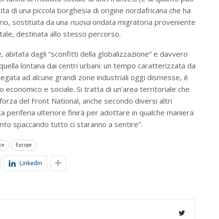
ta di una piccola borghesia di origine nordafricana che ha
io, sostituita da una
nuova
ondata migratoria proveniente
entale, destinata allo stesso percorso.
, abitata dagli “sconfitti della globalizzazione” e davvero
i quella lontana dai centri urbani: un tempo caratterizzata da
legata ad alcune grandi zone industriali oggi dismesse, è
 economico e sociale. Si tratta di un’area territoriale che
forza del Front National, anche secondo diversi altri
ta periferia ulteriore finirà per adottare in qualche maniera
tanto spaccando tutto ci staranno a sentire”.
ce
Europe
Linkedin