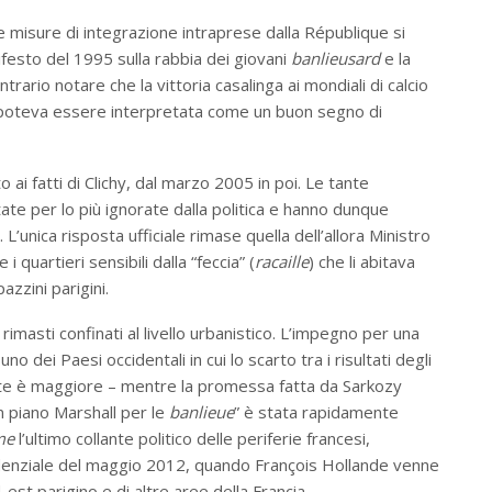
elle misure di integrazione intraprese dalla République si
ifesto del 1995 sulla rabbia dei giovani
banlieusard
e la
trario notare che la vittoria casalinga ai mondiali di calcio
oteva essere interpretata come un buon segno di
o ai fatti di Clichy, dal marzo 2005 in poi. Le tante
e per lo più ignorate dalla politica e hanno dunque
li. L’unica risposta ufficiale rimase quella dell’allora Ministro
i quartieri sensibili dalla “feccia” (
racaille
) che li abitava
azzini parigini.
imasti confinati al livello urbanistico. L’impegno per una
uno dei Paesi occidentali in cui lo scarto tra i risultati degli
nate è maggiore – mentre la promessa fatta da Sarkozy
n piano Marshall per le
banlieue
” è stata rapidamente
sme
l’ultimo collante politico delle periferie francesi,
idenziale del maggio 2012, quando François Hollande venne
est parigino e di altre aree della Francia.