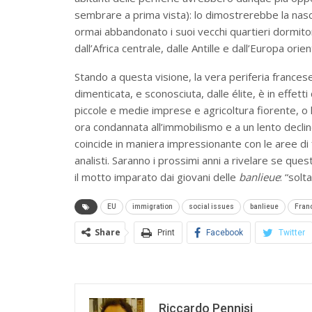
sembrare a prima vista): lo dimostrerebbe la nasci
ormai abbandonato i suoi vecchi quartieri dormitor
dall’Africa centrale, dalle Antille e dall’Europa ori
Stando a questa visione, la vera periferia francese
dimenticata, e sconosciuta, dalle élite, è in effett
piccole e medie imprese e agricoltura fiorente, o 
ora condannata all’immobilismo e a un lento declino
coincide in maniera impressionante con le aree di 
analisti. Saranno i prossimi anni a rivelare se ques
il motto imparato dai giovani delle
banlieue
: “sol
EU
immigration
social issues
banlieue
Fran
Share
Print
Facebook
Twitter
Riccardo Pennisi