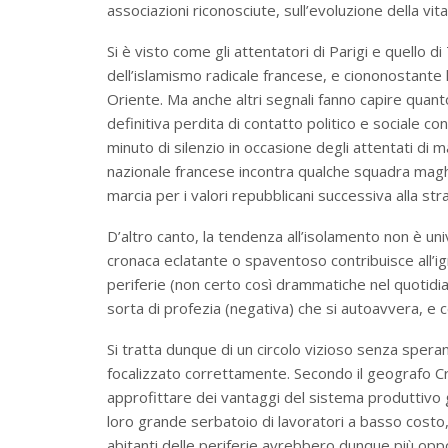
associazioni riconosciute, sull’evoluzione della vit
Si è visto come gli attentatori di Parigi e quello 
dell’islamismo radicale francese, e ciononostante 
Oriente. Ma anche altri segnali fanno capire quanto 
definitiva perdita di contatto politico e sociale co
minuto di silenzio in occasione degli attentati di ma
nazionale francese incontra qualche squadra magh
marcia per i valori repubblicani successiva alla st
D’altro canto, la tendenza all’isolamento non è univ
cronaca eclatante o spaventoso contribuisce all’ig
periferie (non certo così drammatiche nel quotidia
sorta di profezia (negativa) che si autoavvera, e c
Si tratta dunque di un circolo vizioso senza spera
focalizzato correttamente. Secondo il geografo Cr
approfittare dei vantaggi del sistema produttivo gl
loro grande serbatoio di lavoratori a basso costo, 
abitanti delle periferie avrebbero dunque più oppor