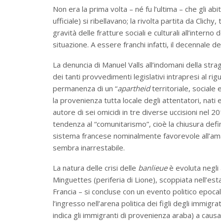
Non era la prima volta – né fu l’ultima – che gli abit
ufficiale) si ribellavano; la rivolta partita da Clichy,
gravità delle fratture sociali e culturali all’intern
situazione. A essere franchi infatti, il decennale d
La denuncia di Manuel Valls all’indomani della stra
dei tanti provvedimenti legislativi intrapresi al ri
permanenza di un “
apartheid
territoriale, sociale 
la provenienza tutta locale degli attentatori, na
autore di sei omicidi in tre diverse uccisioni nel 
tendenza al “comunitarismo”, cioè la chiusura defin
sistema francese nominalmente favorevole all’amal
sembra inarrestabile.
La natura delle crisi delle
banlieue
è evoluta negli 
Minguettes (periferia di Lione), scoppiata nell’est
Francia – si concluse con un evento politico epoca
l’ingresso nell’arena politica dei figli degli immig
indica gli immigranti di provenienza araba) a caus