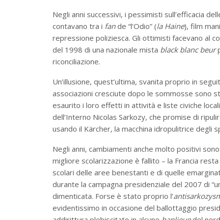
Negli anni successivi, i pessimisti sull’efficacia d
contavano tra i
fan
de “l’Odio” (
la Haine
), film man
repressione poliziesca. Gli ottimisti facevano al con
del 1998 di una nazionale mista
black blanc beur
p
riconciliazione.
Un’illusione, quest’ultima, svanita proprio in seguit
associazioni cresciute dopo le sommosse sono stat
esaurito i loro effetti in attività e liste civiche loca
dell’Interno Nicolas Sarkozy, che promise di ripulire 
usando il Kärcher, la macchina idropulitrice degli sp
Negli anni, cambiamenti anche molto positivi sono r
migliore scolarizzazione è fallito – la Francia resta 
scolari delle aree benestanti e di quelle emargi
durante la campagna presidenziale del 2007 di “u
dimenticata. Forse è stato proprio l’
antisarkozy
evidentissimo in occasione del ballottaggio pres
addirittura plebiscitato in alcune
banlieue
del nord-