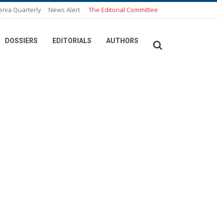
enia Quarterly
News Alert
The Editorial Committee
DOSSIERS
EDITORIALS
AUTHORS