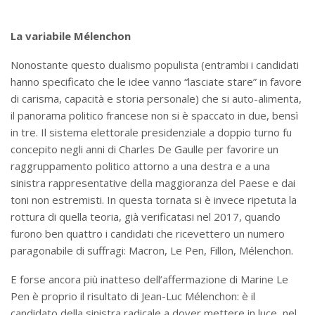
La variabile Mélenchon
Nonostante questo dualismo populista (entrambi i candidati
hanno specificato che le idee vanno “lasciate stare” in favore
di carisma, capacità e storia personale) che si auto-alimenta,
il panorama politico francese non si è spaccato in due, bensì
in tre. Il sistema elettorale presidenziale a doppio turno fu
concepito negli anni di Charles De Gaulle per favorire un
raggruppamento politico attorno a una destra e a una
sinistra rappresentative della maggioranza del Paese e dai
toni non estremisti. In questa tornata si è invece ripetuta la
rottura di quella teoria, già verificatasi nel 2017, quando
furono ben quattro i candidati che ricevettero un numero
paragonabile di suffragi: Macron, Le Pen, Fillon, Mélenchon.
E forse ancora più inatteso dell’affermazione di Marine Le
Pen è proprio il risultato di Jean-Luc Mélenchon: è il
candidato della sinistra radicale a dover mettere in luce, nel