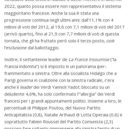
2022, quanto possa essere non rappresentativo il sistema
maggioritario francese. Anche la sua è stata una
progressione continua negli ultimi anni: dall’11,1% con 4
milioni di voti del 2012, al 19,6 con 7,1 milioni di voti del 2017
(arrivò quarto), fino al 21,9 con 7,7 milioni di voti di questa
tornata, che gli ha fruttato però solo il terzo posto, cioè
l’esclusione dal ballottaggio.
Inoltre, il settantenne leader de
La France Insoumise
(“la
Francia indomita”) si è imposto in un panorama iper-
frammentato a sinistra. Oltre alla socialista Hidalgo che a
Parigi governa in coalizione con la sinistra radicale, c’era
anche il
leader
dei Verdi Yannick Yadot: bloccato su un
deludente 4,6%, ha solo confermato l'”allergia” dei Verdi
francesi per i grandi appuntamenti politici. Insieme a loro, le
percentuali di Philippe Poutou, del Nuovo Partito
Anticapitalista (0,8), Natalie Arthaud di Lotta Operaia (0,6) e
soprattutto Fabien Roussel del Partito Comunista (2,3)
possono fare soltanto rimpiangere alla sinistra l’esito di un