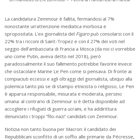
La candidatura Zemmour è fallita, fermandosi al 7%
nonostante un’attenzione mediatica morbosa e
spropositata. L’ex giornalista del
Figaro
può consolarsi con il
22% tra i ricconi di Saint-Tropez e con il 27% dei voti nel
seggio dell’ambasciata di Francia a Mosca (da noi ci vorrebbe
uno come Putin, aveva detto nel 2018), però
paradossalmente il suo fallimento potrebbe favorire invece
che ostacolare Marine Le Pen come si pensava. Di fronte ai
compiaciuti eccessi e agli oltraggi del giornalista, ubiquo alla
polemica tanto più se di stampo etnicista o religioso, Le Pen
è apparsa responsabile, misurata e moderata, persino
umana: al contrario di Zemmour si è detta disponibile ad
accogliere i rifugiati di guerra ucraini, e ha addirittura
denunciato i troppi “filo-nazi” candidati con Zemmour.
Notizia non tanto buona per Macron: il candidato dei
Repubblicani sconfitto di un soffio alle primarie da Pécresse,