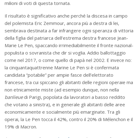
milioni di voti di questa tornata.
Il risultato è significativo anche perché la discesa in campo
del polemista Eric Zemmour, ancora più a destra di lei,
sembrava destinata a far infrangere ogni speranza di vittoria
della figlia del patriarca dell’estrema destra francese Jean-
Marie Le Pen, spaccando irrimediabilmente il fronte nazional-
populista o sovranista che dir si voglia. Addio ballottaggio
come nel 2017, o come quello di papà nel 2002. E invece no:
la cinquantaquattrenne Marine Le Pen si è confermata
candidata “potabile” per ampie fasce dell’elettorato
francese, tra cui spiccano gli abitanti delle regioni operaie ma
non etnicamente miste (ad esempio dunque, non nella
banlieue
di Parigi, popolata da lavoratori a basso reddito
che votano a sinistra), e in generale gli abitanti delle aree
economicamente e socialmente più emarginate. Tra gli
operai, la Le Pen tocca il 42%, contro il 20% di Mélenchon e il
19% di Macron.