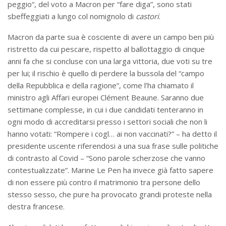
peggio“, del voto a Macron per “fare diga”, sono stati
sbeffeggiati a lungo col nomignolo di
castori
.
Macron da parte sua è cosciente di avere un campo ben più
ristretto da cui pescare, rispetto al ballottaggio di cinque
anni fa che si concluse con una larga vittoria, due voti su tre
per lui; il rischio è quello di perdere la bussola del “campo
della Repubblica e della ragione”, come l’ha chiamato il
ministro agli Affari europei Clément Beaune. Saranno due
settimane complesse, in cui i due candidati tenteranno in
ogni modo di accreditarsi presso i settori sociali che non li
hanno votati: “Rompere i cogl… ai non vaccinati?” – ha detto il
presidente uscente riferendosi a una sua frase sulle politiche
di contrasto al Covid – “Sono parole scherzose che vanno
contestualizzate”. Marine Le Pen ha invece già fatto sapere
di non essere più contro il matrimonio tra persone dello
stesso sesso, che pure ha provocato grandi proteste nella
destra francese.