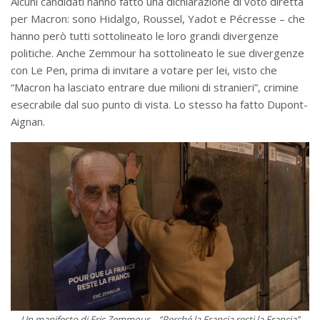
Alcuni candidati hanno fatto una dichiarazione di voto diretta
per Macron: sono Hidalgo, Roussel, Yadot e Pécresse – che
hanno però tutti sottolineato le loro grandi divergenze
politiche. Anche Zemmour ha sottolineato le sue divergenze
con Le Pen, prima di invitare a votare per lei, visto che
“Macron ha lasciato entrare due milioni di stranieri”, crimine
esecrabile dal suo punto di vista. Lo stesso ha fatto Dupont-
Aignan.
Un manifesto di Eric Zemmour – “Perché la Francia resti la Francia”