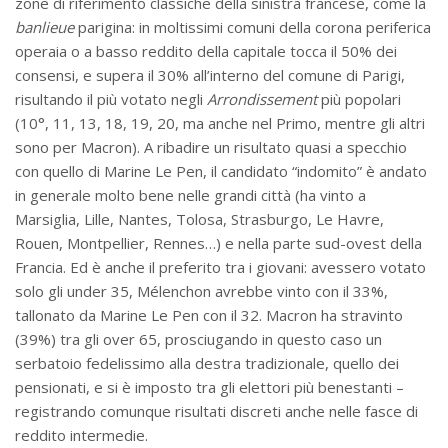
zone di riferimento classiche della sinistra francese, come la
banlieue
parigina: in moltissimi comuni della corona periferica
operaia o a basso reddito della capitale tocca il 50% dei
consensi, e supera il 30% all’interno del comune di Parigi,
risultando il più votato negli
Arrondissement
più popolari
(10°, 11, 13, 18, 19, 20, ma anche nel Primo, mentre gli altri
sono per Macron). A ribadire un risultato quasi a specchio
con quello di Marine Le Pen, il candidato “indomito” è andato
in generale molto bene nelle grandi città (ha vinto a
Marsiglia, Lille, Nantes, Tolosa, Strasburgo, Le Havre,
Rouen, Montpellier, Rennes…) e nella parte sud-ovest della
Francia. Ed è anche il preferito tra i giovani: avessero votato
solo gli under 35, Mélenchon avrebbe vinto con il 33%,
tallonato da Marine Le Pen con il 32. Macron ha stravinto
(39%) tra gli over 65, prosciugando in questo caso un
serbatoio fedelissimo alla destra tradizionale, quello dei
pensionati, e si è imposto tra gli elettori più benestanti –
registrando comunque risultati discreti anche nelle fasce di
reddito intermedie.