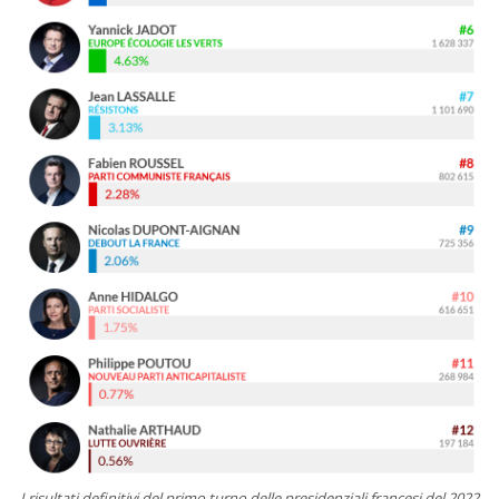
I risultati definitivi del primo turno delle presidenziali francesi del 2022