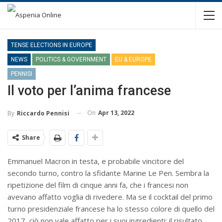
TENSE ELECTIONS IN EUROPE
NEWS
POLITICS & GOVERNMENT
EU & EUROPE
PENNISI
Il voto per l’anima francese
On
Apr 13, 2022
By
Riccardo Pennisi
Share
Emmanuel Macron in testa, e probabile vincitore del
secondo turno, contro la sfidante Marine Le Pen. Sembra la
ripetizione del film di cinque anni fa, che i francesi non
avevano affatto voglia di rivedere. Ma se il cocktail del primo
turno presidenziale francese ha lo stesso colore di quello del
2017, ciò non vale affatto per i suoi ingredienti: il risultato