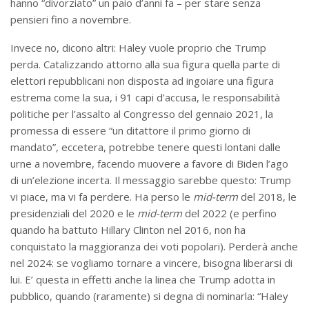
hanno “divorziato” un paio d’anni fa – per stare senza
pensieri fino a novembre.
Invece no, dicono altri: Haley vuole proprio che Trump
perda. Catalizzando attorno alla sua figura quella parte di
elettori repubblicani non disposta ad ingoiare una figura
estrema come la sua, i 91 capi d’accusa, le responsabilità
politiche per l’assalto al Congresso del gennaio 2021, la
promessa di essere “un ditattore il primo giorno di
mandato”, eccetera, potrebbe tenere questi lontani dalle
urne a novembre, facendo muovere a favore di Biden l’ago
di un’elezione incerta. Il messaggio sarebbe questo: Trump
vi piace, ma vi fa perdere. Ha perso le
mid-term
del 2018, le
presidenziali del 2020 e le
mid-term
del 2022 (e perfino
quando ha battuto Hillary Clinton nel 2016, non ha
conquistato la maggioranza dei voti popolari). Perderà anche
nel 2024: se vogliamo tornare a vincere, bisogna liberarsi di
lui. E’ questa in effetti anche la linea che Trump adotta in
pubblico, quando (raramente) si degna di nominarla: “Haley