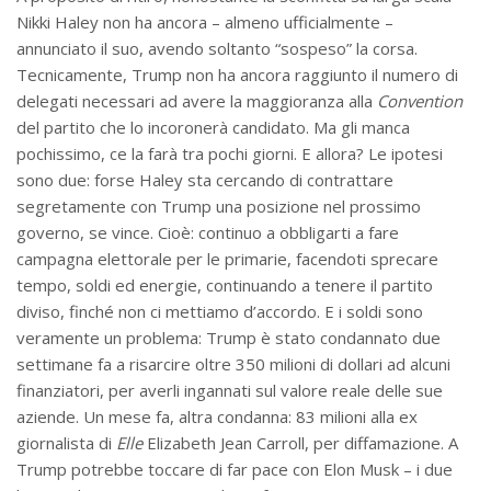
Nikki Haley non ha ancora – almeno ufficialmente –
annunciato il suo, avendo soltanto “sospeso” la corsa.
Tecnicamente, Trump non ha ancora raggiunto il numero di
delegati necessari ad avere la maggioranza alla
Convention
del partito che lo incoronerà candidato. Ma gli manca
pochissimo, ce la farà tra pochi giorni. E allora? Le ipotesi
sono due: forse Haley sta cercando di contrattare
segretamente con Trump una posizione nel prossimo
governo, se vince. Cioè: continuo a obbligarti a fare
campagna elettorale per le primarie, facendoti sprecare
tempo, soldi ed energie, continuando a tenere il partito
diviso, finché non ci mettiamo d’accordo. E i soldi sono
veramente un problema: Trump è stato condannato due
settimane fa a risarcire oltre 350 milioni di dollari ad alcuni
finanziatori, per averli ingannati sul valore reale delle sue
aziende. Un mese fa, altra condanna: 83 milioni alla ex
giornalista di
Elle
Elizabeth Jean Carroll, per diffamazione. A
Trump potrebbe toccare di far pace con Elon Musk – i due