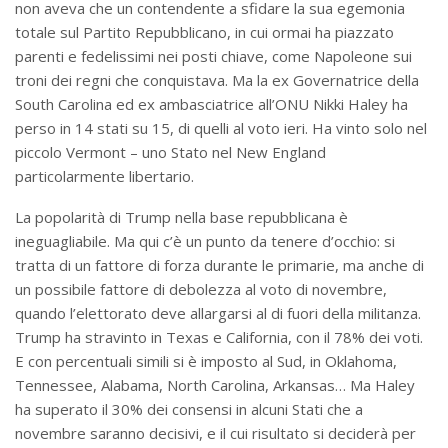
non aveva che un contendente a sfidare la sua egemonia
totale sul Partito Repubblicano, in cui ormai ha piazzato
parenti e fedelissimi nei posti chiave, come Napoleone sui
troni dei regni che conquistava. Ma la ex Governatrice della
South Carolina ed ex ambasciatrice all’ONU Nikki Haley ha
perso in 14 stati su 15, di quelli al voto ieri. Ha vinto solo nel
piccolo Vermont – uno Stato nel New England
particolarmente libertario.
La popolarità di Trump nella base repubblicana è
ineguagliabile. Ma qui c’è un punto da tenere d’occhio: si
tratta di un fattore di forza durante le primarie, ma anche di
un possibile fattore di debolezza al voto di novembre,
quando l’elettorato deve allargarsi al di fuori della militanza.
Trump ha stravinto in Texas e California, con il 78% dei voti.
E con percentuali simili si è imposto al Sud, in Oklahoma,
Tennessee, Alabama, North Carolina, Arkansas… Ma Haley
ha superato il 30% dei consensi in alcuni Stati che a
novembre saranno decisivi, e il cui risultato si deciderà per