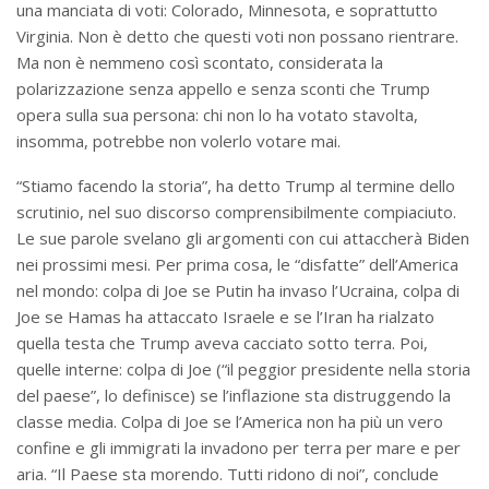
una manciata di voti: Colorado, Minnesota, e soprattutto
Virginia. Non è detto che questi voti non possano rientrare.
Ma non è nemmeno così scontato, considerata la
polarizzazione senza appello e senza sconti che Trump
opera sulla sua persona: chi non lo ha votato stavolta,
insomma, potrebbe non volerlo votare mai.
“Stiamo facendo la storia”, ha detto Trump al termine dello
scrutinio, nel suo discorso comprensibilmente compiaciuto.
Le sue parole svelano gli argomenti con cui attaccherà Biden
nei prossimi mesi. Per prima cosa, le “disfatte” dell’America
nel mondo: colpa di Joe se Putin ha invaso l’Ucraina, colpa di
Joe se Hamas ha attaccato Israele e se l’Iran ha rialzato
quella testa che Trump aveva cacciato sotto terra. Poi,
quelle interne: colpa di Joe (“il peggior presidente nella storia
del paese”, lo definisce) se l’inflazione sta distruggendo la
classe media. Colpa di Joe se l’America non ha più un vero
confine e gli immigrati la invadono per terra per mare e per
aria. “Il Paese sta morendo. Tutti ridono di noi”, conclude