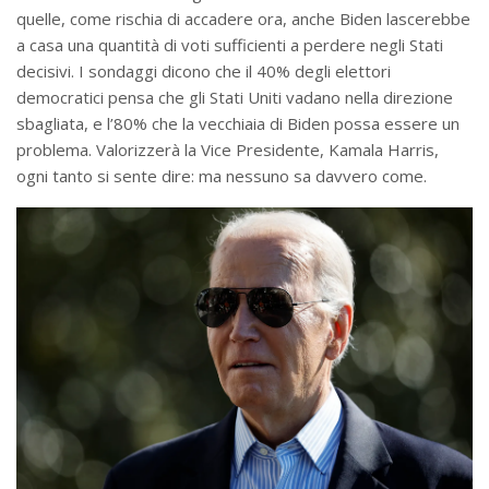
quelle, come rischia di accadere ora, anche Biden lascerebbe
a casa una quantità di voti sufficienti a perdere negli Stati
decisivi. I sondaggi dicono che il 40% degli elettori
democratici pensa che gli Stati Uniti vadano nella direzione
sbagliata, e l’80% che la vecchiaia di Biden possa essere un
problema. Valorizzerà la Vice Presidente, Kamala Harris,
ogni tanto si sente dire: ma nessuno sa davvero come.