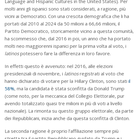
Language and Hispanic Cultures in the United States). Per
molti anni gli ispanici sono stati considerati, a ragione, più
vicini ai Democratici. Con una crescita demografica che li ha
portati dal 2010 al 2024 da 50 milioni a 66,66 milioni, il
Partito Democratico, storicamente vicino a questa comunità,
ha scommesso che, dal 2016 in poi, un anno che ha portato
molti neo maggiorenni ispanici per la prima volta al voto, i
latinos
potessero fare la differenza in loro favore.
In effetti questo è avvenuto: nel 2016, alle elezioni
presidenziali di novembre, i
latinos
registrati al voto che
hanno dichiarato di votare per la Hillary Clinton, sono stati
il
58%
, ma la candidata è stata sconfitta da Donald Trump
(come noto, per la meccanica del Collegio Elettorale, pur
avendo totalizzato quasi tre milioni in più di voti a livello
nazionale). La rimonta su questo gruppo elettorale, da parte
dei Repubblicani, inizia anche da questa sconfitta di Clinton.
La seconda ragione è proprio l’affiliazione sempre più
stretta tra il partito Repubblicano guidato da Trump e i