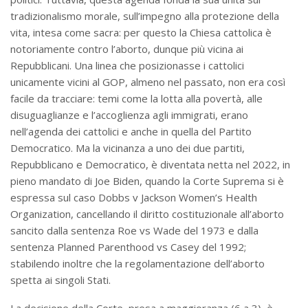
tradizionalismo morale, sull’impegno alla protezione della
vita, intesa come sacra: per questo la Chiesa cattolica è
notoriamente contro l’aborto, dunque più vicina ai
Repubblicani. Una linea che posizionasse i cattolici
unicamente vicini al GOP, almeno nel passato, non era così
facile da tracciare: temi come la lotta alla povertà, alle
disuguaglianze e l’accoglienza agli immigrati, erano
nell’agenda dei cattolici e anche in quella del Partito
Democratico. Ma la vicinanza a uno dei due partiti,
Repubblicano e Democratico, è diventata netta nel 2022, in
pieno mandato di Joe Biden, quando la Corte Suprema si è
espressa sul caso Dobbs v Jackson Women’s Health
Organization, cancellando il diritto costituzionale all’aborto
sancito dalla sentenza Roe vs Wade del 1973 e dalla
sentenza Planned Parenthood vs Casey del 1992;
stabilendo inoltre che la regolamentazione dell’aborto
spetta ai singoli Stati.
La decisione della Corte, presa a maggioranza (6 a 3), è