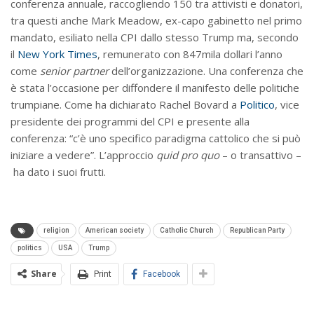
conferenza annuale, raccogliendo 150 tra attivisti e donatori,
tra questi anche Mark Meadow, ex-capo gabinetto nel primo
mandato, esiliato nella CPI dallo stesso Trump ma, secondo
il
New York Times
, remunerato con 847mila dollari l’anno
come
senior partner
dell’organizzazione. Una conferenza che
è stata l’occasione per diffondere il manifesto delle politiche
trumpiane. Come ha dichiarato Rachel Bovard a
Politico
, vice
presidente dei programmi del CPI e presente alla
conferenza: “c’è uno specifico paradigma cattolico che si può
iniziare a vedere”. L’approccio
quid pro quo
– o transattivo –
ha dato i suoi frutti.
religion
American society
Catholic Church
Republican Party
politics
USA
Trump
Share
Print
Facebook