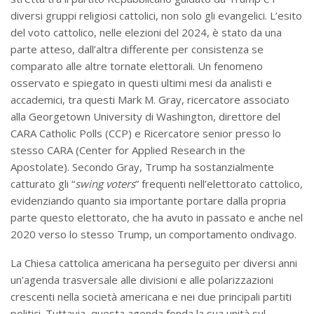
diversi gruppi religiosi cattolici, non solo gli evangelici. L’esito
del voto cattolico, nelle elezioni del 2024, è stato da una
parte atteso, dall’altra differente per consistenza se
comparato alle altre tornate elettorali. Un fenomeno
osservato e spiegato in questi ultimi mesi da analisti e
accademici, tra questi Mark M. Gray, ricercatore associato
alla Georgetown University di Washington, direttore del
CARA Catholic Polls (CCP) e Ricercatore senior presso lo
stesso CARA (Center for Applied Research in the
Apostolate). Secondo Gray, Trump ha sostanzialmente
catturato gli “
swing voters
” frequenti nell’elettorato cattolico,
evidenziando quanto sia importante portare dalla propria
parte questo elettorato, che ha avuto in passato e anche nel
2020 verso lo stesso Trump, un comportamento ondivago.
La Chiesa cattolica americana ha perseguito per diversi anni
un’agenda trasversale alle divisioni e alle polarizzazioni
crescenti nella società americana e nei due principali partiti
politici. Tuttavia, questa agenda fonda la sua unità sul