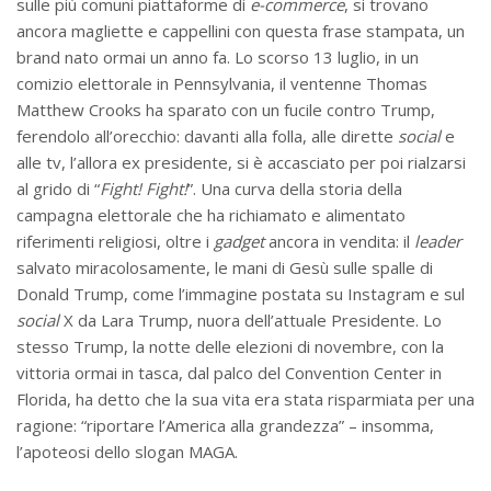
sulle più comuni piattaforme di
e-commerce
, si trovano
ancora magliette e cappellini con questa frase stampata, un
brand nato ormai un anno fa. Lo scorso 13 luglio, in un
comizio elettorale in Pennsylvania, il ventenne Thomas
Matthew Crooks ha sparato con un fucile contro Trump,
ferendolo all’orecchio: davanti alla folla, alle dirette
social
e
alle tv, l’allora ex presidente, si è accasciato per poi rialzarsi
al grido di “
Fight! Fight!
”. Una curva della storia della
campagna elettorale che ha richiamato e alimentato
riferimenti religiosi, oltre i
gadget
ancora in vendita: il
leader
salvato miracolosamente, le mani di Gesù sulle spalle di
Donald Trump, come l’immagine postata su Instagram e sul
social
X da Lara Trump, nuora dell’attuale Presidente. Lo
stesso Trump, la notte delle elezioni di novembre, con la
vittoria ormai in tasca, dal palco del Convention Center in
Florida, ha detto che la sua vita era stata risparmiata per una
ragione: “riportare l’America alla grandezza” – insomma,
l’apoteosi dello slogan MAGA.