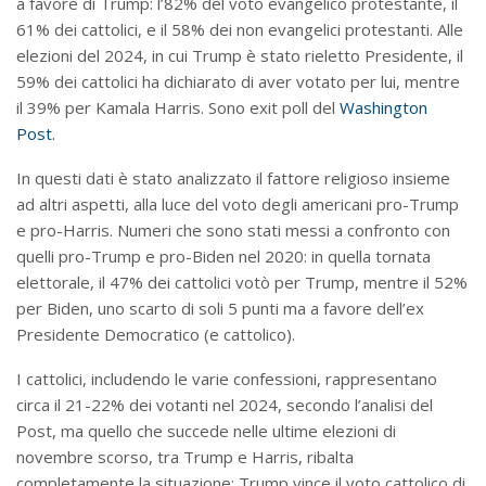
a favore di Trump: l’82% del voto evangelico protestante, il
61% dei cattolici, e il 58% dei non evangelici protestanti. Alle
elezioni del 2024, in cui Trump è stato rieletto Presidente, il
59% dei cattolici ha dichiarato di aver votato per lui, mentre
il 39% per Kamala Harris. Sono exit poll del
Washington
Post.
In questi dati è stato analizzato il fattore religioso insieme
ad altri aspetti, alla luce del voto degli americani pro-Trump
e pro-Harris. Numeri che sono stati messi a confronto con
quelli pro-Trump e pro-Biden nel 2020: in quella tornata
elettorale, il 47% dei cattolici votò per Trump, mentre il 52%
per Biden, uno scarto di soli 5 punti ma a favore dell’ex
Presidente Democratico (e cattolico).
I cattolici, includendo le varie confessioni, rappresentano
circa il 21-22% dei votanti nel 2024, secondo l’analisi del
Post, ma quello che succede nelle ultime elezioni di
novembre scorso, tra Trump e Harris, ribalta
completamente la situazione: Trump vince il voto cattolico di