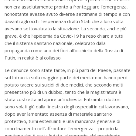
non era assolutamente pronto a fronteggiare l’emergenza,
nonostante avesse avuto diverse settimane di tempo e con
davanti agli occhi l’esperienza di altri Stati che a loro volta
avevano sottovalutato la situazione. La seconda, anche più
grave, è che l’epidemia da Covid-19 ha reso chiaro a tutti
che il sistema sanitario nazionale, celebrato dalla
propaganda come uno dei fiori all’occhiello della Russia di
Putin, in realtà è al collasso.
Le denunce sono state tante, in più parti del Paese, passate
sottotraccia sulla maggior parte dei media: non hanno però
potuto tacere sui suicidi di due medici, che secondo molti
presentano più di un dubbio, tanto che la magistratura è
stata costretta ad aprire un’inchiesta. Entrambi i dottori
sono volati giù dalla finestra degli ospedali in cui lavoravano,
dopo aver lamentato assenza di materiale sanitario
protettivo, turni estenuanti e una mancanza generale di
coordinamento nell’affrontare l’emergenza – proprio la
gestione che è stata lodata, al contrario, dal presidente