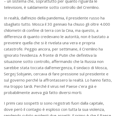
– un sistema che, soprattutto per quanto riguarda le
televisioni, è saldamente sotto controllo del Cremlino.
In realtà, dall’inizio della pandemia, il presidente russo ha
sbagliato tutto. Mosca il 30 gennaio ha chiuso gli oltre 4.000
chilometri di confine di terra con la Cina, ma questo, a
differenza di quanto credevano le autorità, non è bastato a
prevenire quella che si è rivelata una vera e propria
catastrofe. Peggio ancora, per settimane, il Cremlino ha
ignorato l’evidenza. A fronte di Putin che definitiva la
situazione sotto controllo, affermando che la Russia non
sarebbe stata toccata dall’emergenza, il sindaco di Mosca,
Sergej Sobjanin, cercava di fare pressione sul presidente e
sul governo perché la affrontassero la realtà. Lo hanno fatto,
ma troppo tardi. Perché il virus nel Paese c’era già e
probabilmente aveva già fatto diversi morti.
I primi casi sospetti si sono registrati fuori dalla capitale,
dove però il contagio è esploso con tutta la sua violenza,
rendendo subito evidenti due aspetti. Il primo è che il Paese