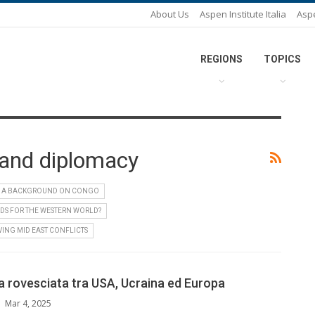
About Us
Aspen Institute Italia
Asp
REGIONS
TOPICS
 and diplomacy
A BACKGROUND ON CONGO
DS FOR THE WESTERN WORLD?
VING MID EAST CONFLICTS
a rovesciata tra USA, Ucraina ed Europa
Mar 4, 2025