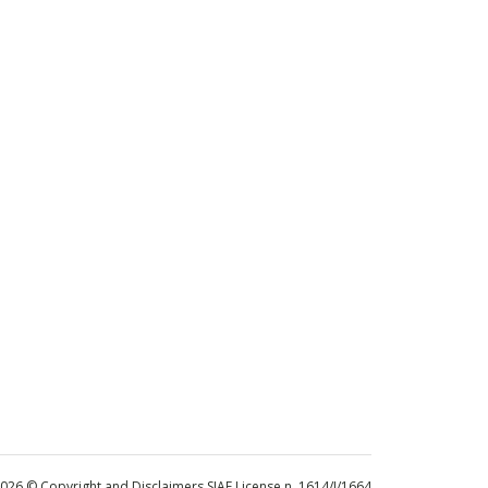
 2026 © Copyright and Disclaimers SIAE License n. 1614/I/1664