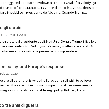
 per leggere il penoso showdown allo studio Ovale fra Volodymyr
 Trump, più che aiutato da JD Vance. Il primo è la voluta decisione
iare in pubblico il presidente dell’Ucraina. Quando Trump…
 gli ucraini
Mar 4, 2025
LLO
hiarato dal presidente degli Stati Uniti, Donald Trump, il livello di
raini nei confronti di Volodymyr Zelensky si attesterebbe al 4%.
e un riferimento concreto che permetta di comprendere…
pe policy, and Europe’s response
Feb 27, 2025
 are allies, or that is what the Europeans still wish to believe.
an that they are not economic competitors at the same time, or
disagree on specific points of foreign policy. But they know…
o tre anni di guerra