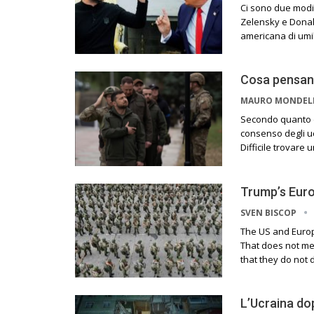
Ci sono due modi
Zelensky e Donald
americana di umil
Cosa pensano
MAURO MONDE
Secondo quanto dic
consenso degli uc
Difficile trovar
Trump’s Euro
SVEN BISCOP
The US and Europe
That does not me
that they do not 
L’Ucraina dop