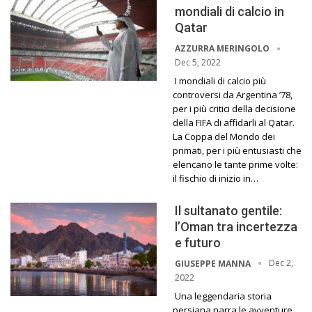
mondiali di calcio in
Qatar
AZZURRA MERINGOLO
Dec 5, 2022
I mondiali di calcio più
controversi da Argentina ’78,
per i più critici della decisione
della FIFA di affidarli al Qatar.
La Coppa del Mondo dei
primati, per i più entusiasti che
elencano le tante prime volte:
il fischio di inizio in…
Il sultanato gentile:
l’Oman tra incertezza
e futuro
Dec 2,
GIUSEPPE MANNA
2022
Una leggendaria storia
persiana narra le avventure