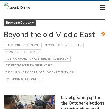
Browsing Category
Beyond the old Middle East
THE WEIGHT OF GREENLAND
NEW GEOECONOMICS IN BRIEF
A BACKGROUND ON CONGO
AMERICA TOWARD A UNIQUE PRESIDENTIAL ELECTION
CROSSROADS FOR THE WESTERN WORLD?
THE CHANGING FACE OF GLOBALIZATION & TECHNOLOGY
EVOLVING MID EAST CONFLICTS
Israel gearing up for
the October elections:
no major change of