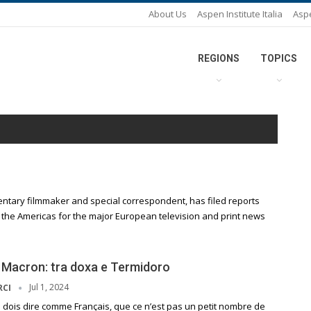
About Us
Aspen Institute Italia
Asp
REGIONS
TOPICS
ntary filmmaker and special correspondent, has filed reports
d the Americas for the major European television and print news
i Macron: tra doxa e Termidoro
Jul 1, 2024
RCI
e dois dire comme Français, que ce n’est pas un petit nombre de