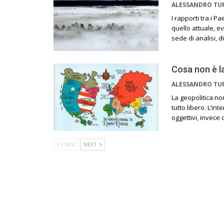
ALESSANDRO TU
I rapporti tra i P
quello attuale, ev
sede di analisi, d
Cosa non è l
ALESSANDRO TU
La geopolitica no
tutto libero. L’i
oggettivi, invece
PREV
NEXT