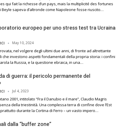
s qui fait la richesse d’un pays, mais la multiplicité des fortunes
i Beyle sapeva d’altronde come Napoleone fosse riuscito…
boratorio europeo per uno stress test tra Ucraina
May 10, 2024
RCI
ovata, nel volgere degli ultimi due anni, di fronte ad altrettante
li che investono aspetti fondamentali della propria storia: i confini
 parola la Russia, e la questione ebraica, in una…
a di guerra: il pericolo permanente del
o
Jul 4, 2023
RCI
ntano 2001, intitolato “Fra il Danubio e il mare”, Claudio Magris
senza della triestinità. Una complessa terra di confine dove l’Est
prattutto durante la Cortina di Ferro – un vasto impero…
ali dalla “buffer zone”