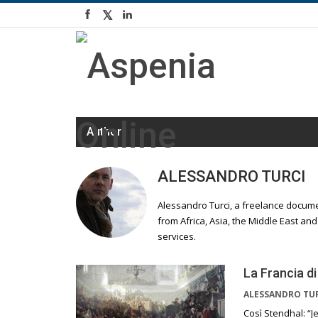
Author
ALESSANDRO TURCI
Alessandro Turci, a freelance docume
from Africa, Asia, the Middle East an
services.
La Francia d
ALESSANDRO TU
Così Stendhal: “J