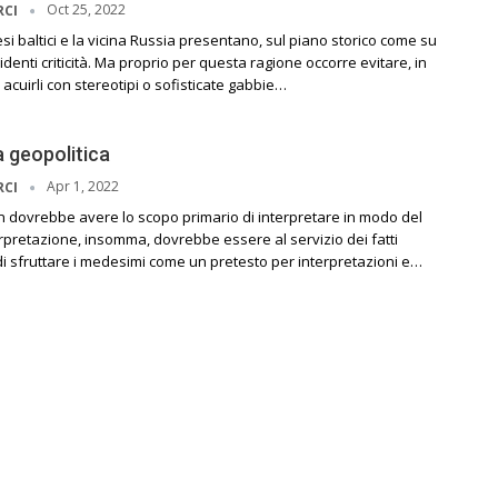
Oct 25, 2022
RCI
aesi baltici e la vicina Russia presentano, sul piano storico come su
identi criticità. Ma proprio per questa ragione occorre evitare, in
i acuirli con stereotipi o sofisticate gabbie…
a geopolitica
Apr 1, 2022
RCI
n dovrebbe avere lo scopo primario di interpretare in modo del
nterpretazione, insomma, dovrebbe essere al servizio dei fatti
 di sfruttare i medesimi come un pretesto per interpretazioni e…