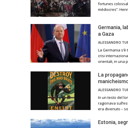
fortunes colossale
médiocres”. Henr
Germania, la
a Gaza
ALESSANDRO TU
La Germania s’è tr
crisi internaziona
orientali, in una
La propagand
manicheism
ALESSANDRO TU
In un testo del lo
ragionava sull’es
era divenuto – so
Estonia, segn