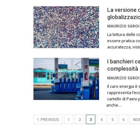
La versione d
globalizzazi
MAURIZIO SGRO
La lettura delle 
essere pratica c
accuratezza, vist
I banchieri c
complessità
MAURIZIO SGRO
Il caro energia è
rappresenta l’eco
cartello di Paesi
anche…
PREVIOUS
1
2
3
4
5
6
NE