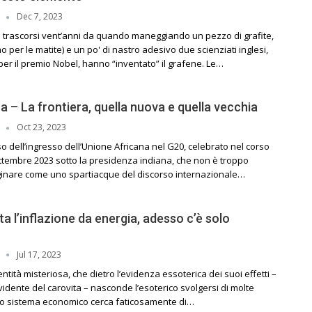
Dec 7, 2023
I
 trascorsi vent’anni da quando maneggiando un pezzo di grafite,
 per le matite) e un po' di nastro adesivo due scienziati inglesi,
i per il premio Nobel, hanno “inventato” il grafene. Le…
a – La frontiera, quella nuova e quella vecchia
Oct 23, 2023
I
so dell’ingresso dell’Unione Africana nel G20, celebrato nel corso
ettembre 2023 sotto la presidenza indiana, che non è troppo
nare come uno spartiacque del discorso internazionale…
ta l’inflazione da energia, adesso c’è solo
Jul 17, 2023
I
entità misteriosa, che dietro l’evidenza essoterica dei suoi effetti –
vidente del carovita – nasconde l’esoterico svolgersi di molte
ero sistema economico cerca faticosamente di…