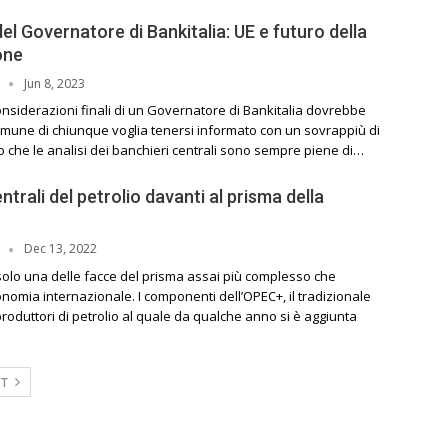
el Governatore di Bankitalia: UE e futuro della
one
Jun 8, 2023
I
considerazioni finali di un Governatore di Bankitalia dovrebbe
omune di chiunque voglia tenersi informato con un sovrappiù di
o che le analisi dei banchieri centrali sono sempre piene di…
entrali del petrolio davanti al prisma della
Dec 13, 2022
I
 solo una delle facce del prisma assai più complesso che
nomia internazionale. I componenti dell’OPEC+, il tradizionale
 produttori di petrolio al quale da qualche anno si è aggiunta
XT