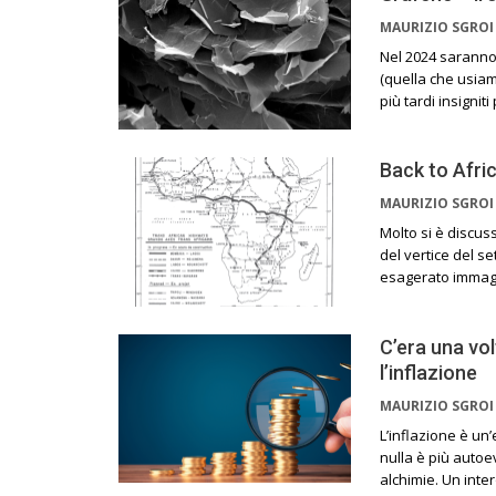
MAURIZIO SGRO
Nel 2024 saranno
(quella che usiamo
più tardi insignit
Back to Afric
MAURIZIO SGRO
Molto si è discus
del vertice del s
esagerato immagi
C’era una vol
l’inflazione
MAURIZIO SGRO
L’inflazione è un’
nulla è più autoe
alchimie. Un int