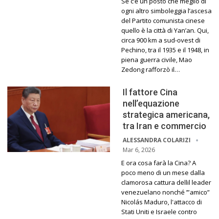
Se c’è un posto che meglio di
ogni altro simboleggia l’ascesa
del Partito comunista cinese
quello è la città di Yan’an. Qui,
circa 900 km a sud-ovest di
Pechino, tra il 1935 e il 1948, in
piena guerra civile, Mao
Zedong rafforzò il…
Il fattore Cina
nell’equazione
strategica americana,
tra Iran e commercio
ALESSANDRA COLARIZI
Mar 6, 2026
E ora cosa farà la Cina? A
poco meno di un mese dalla
clamorosa cattura dellil leader
venezuelano nonché ’”amico”
Nicolás Maduro, l'attacco di
Stati Uniti e Israele contro