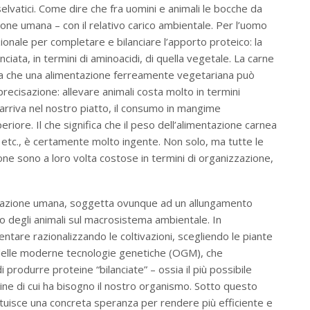
selvatici. Come dire che fra uomini e animali le bocche da
one umana – con il relativo carico ambientale. Per l’uomo
ionale per completare e bilanciare l’apporto proteico: la
nciata, in termini di aminoacidi, di quella vegetale. La carne
za che una alimentazione ferreamente vegetariana può
cisazione: allevare animali costa molto in termini
arriva nel nostro piatto, il consumo in mangime
eriore. Il che significa che il peso dell’alimentazione carnea
he etc., è certamente molto ingente. Non solo, ma tutte le
ne sono a loro volta costose in termini di organizzazione,
opolazione umana, soggetta ovunque ad un allungamento
eso degli animali sul macrosistema ambientale. In
entare razionalizzando le coltivazioni, scegliendo le piante
 delle moderne tecnologie genetiche (OGM), che
 produrre proteine “bilanciate” – ossia il più possibile
ine di cui ha bisogno il nostro organismo. Sotto questo
ituisce una concreta speranza per rendere più efficiente e