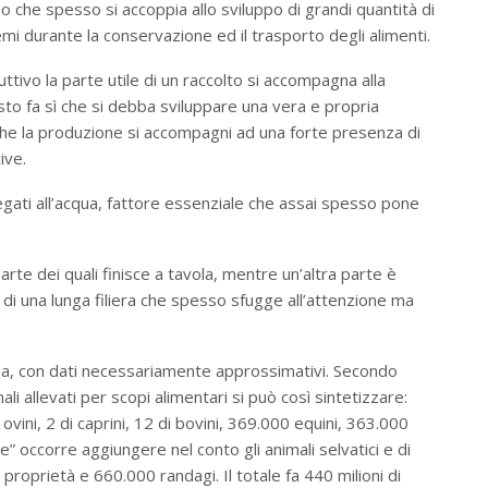
no che spesso si accoppia allo sviluppo di grandi quantità di
emi durante la conservazione ed il trasporto degli alimenti.
ivo la parte utile di un raccolto si accompagna alla
esto fa sì che si debba sviluppare una vera e propria
 che la produzione si accompagni ad una forte presenza di
ive.
egati all’acqua, fattore essenziale che assai spesso pone
rte dei quali finisce a tavola, mentre un’altra parte è
a di una lunga filiera che spesso sfugge all’attenzione ma
liana, con dati necessariamente approssimativi. Secondo
li allevati per scopi alimentari si può così sintetizzare:
di ovini, 2 di caprini, 12 di bovini, 369.000 equini, 363.000
rne” occorre aggiungere nel conto gli animali selvatici e di
i proprietà e 660.000 randagi. Il totale fa 440 milioni di