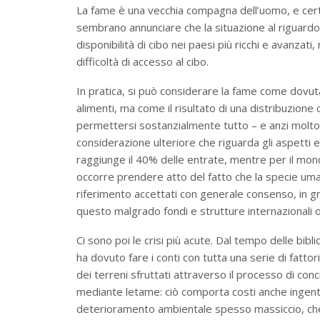
La fame è una vecchia compagna dell’uomo, e certam
sembrano annunciare che la situazione al riguardo
disponibilità di cibo nei paesi più ricchi e avanzat
difficoltà di accesso al cibo.
In pratica, si può considerare la fame come dovut
alimenti, ma come il risultato di una distribuzione
permettersi sostanzialmente tutto – e anzi molto
considerazione ulteriore che riguarda gli aspetti ec
raggiunge il 40% delle entrate, mentre per il mondo 
occorre prendere atto del fatto che la specie uman
riferimento accettati con generale consenso, in gra
questo malgrado fondi e strutture internazionali 
Ci sono poi le crisi più acute. Dal tempo delle bibl
ha dovuto fare i conti con tutta una serie di fattori c
dei terreni sfruttati attraverso il processo di concima
mediante letame: ciò comporta costi anche ingent
deterioramento ambientale spesso massiccio, che 