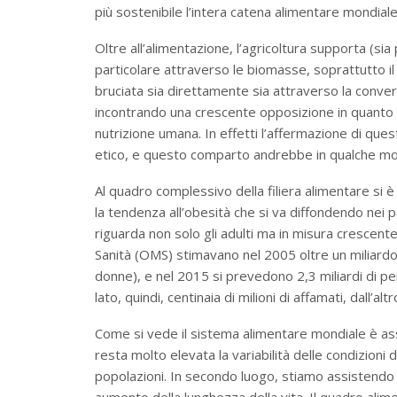
più sostenibile l’intera catena alimentare mondial
Oltre all’alimentazione, l’agricoltura supporta (sia
particolare attraverso le biomasse, soprattutto i
bruciata sia direttamente sia attraverso la conve
incontrando una crescente opposizione in quanto s
nutrizione umana. In effetti l’affermazione di que
etico, e questo comparto andrebbe in qualche m
Al quadro complessivo della filiera alimentare si è
la tendenza all’obesità che si va diffondendo nei p
riguarda non solo gli adulti ma in misura crescent
Sanità (OMS) stimavano nel 2005 oltre un miliard
donne), e nel 2015 si prevedono 2,3 miliardi di pe
lato, quindi, centinaia di milioni di affamati, dall’
Come si vede il sistema alimentare mondiale è as
resta molto elevata la variabilità delle condizioni di
popolazioni. In secondo luogo, stiamo assistend
aumento della lunghezza della vita. Il quadro alim