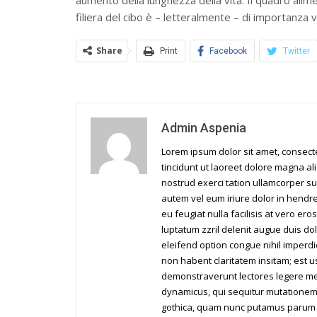
filiera del cibo è – letteralmente – di importanza vi
Share
Print
Facebook
Twitter
Admin Aspenia
Lorem ipsum dolor sit amet, consec
tincidunt ut laoreet dolore magna al
nostrud exerci tation ullamcorper su
autem vel eum iriure dolor in hendrer
eu feugiat nulla facilisis at vero er
luptatum zzril delenit augue duis dol
eleifend option congue nihil imperd
non habent claritatem insitam; est us
demonstraverunt lectores legere me l
dynamicus, qui sequitur mutationem
gothica, quam nunc putamus parum c