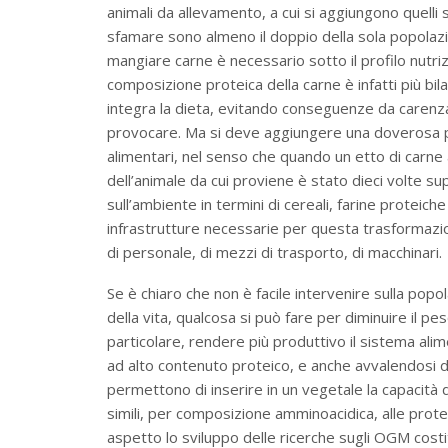
animali da allevamento, a cui si aggiungono quelli 
sfamare sono almeno il doppio della sola popolazi
mangiare carne è necessario sotto il profilo nutriz
composizione proteica della carne è infatti più bila
integra la dieta, evitando conseguenze da caren
provocare. Ma si deve aggiungere una doverosa pre
alimentari, nel senso che quando un etto di carne 
dell’animale da cui proviene è stato dieci volte sup
sull’ambiente in termini di cereali, farine proteic
infrastrutture necessarie per questa trasformazio
di personale, di mezzi di trasporto, di macchinari.
Se è chiaro che non è facile intervenire sulla p
della vita, qualcosa si può fare per diminuire il p
particolare, rendere più produttivo il sistema alim
ad alto contenuto proteico, e anche avvalendosi
permettono di inserire in un vegetale la capacità di
simili, per composizione amminoacidica, alle prote
aspetto lo sviluppo delle ricerche sugli OGM cost