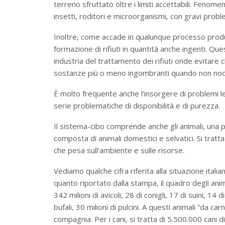
terreno sfruttato oltre i limiti accettabili. Fenome
insetti, roditori e microorganismi, con gravi probl
Inoltre, come accade in qualunque processo produtt
formazione di rifiuti in quantità anche ingenti. Qu
industria del trattamento dei rifiuti onde evitare
sostanze più o meno ingombranti quando non noc
È molto frequente anche l’insorgere di problemi l
serie problematiche di disponibilità e di purezza.
Il sistema-cibo comprende anche gli animali, una pa
composta di animali domestici e selvatici. Si tratt
che pesa sull’ambiente e sulle risorse.
Vediamo qualche cifra riferita alla situazione ita
quanto riportato dalla stampa, il quadro degli anima
342 milioni di avicoli, 28 di conigli, 17 di suini, 14 
bufali, 30 milioni di pulcini. A questi animali “da ca
compagnia. Per i cani, si tratta di 5.500.000 cani d