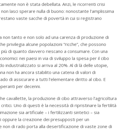
ente non è stata debellata. Anzi, le ricorrenti crisi
 non lasci sperare nulla di buono: nonostante l’amplissima
i, restano vaste sacche di povertà in cui si registrano
a non tanto e non solo ad una carenza di produzione di
 che privilegia alcune popolazioni “ricche”, che possono
 più di quanto davvero riescano a consumare. Con una
onomici: nei paesi in via di sviluppo la spesa per il cibo
industrializzato si arriva al 20%. Al di là delle utopie,
a non ha ancora stabilito una catena di valori di
do di assicurare a tutti l’elementare diritto al cibo. E
operanti per decenni.
iche cavallette, la produzione di cibo attraverso l’agricoltura
ritici. Uno di questi è la necessità di ripristinare la fertilità
zione sia artificiale – i fertilizzanti sintetici – sia
i oppure la creazione dei presupposti per un
non di rado porta alla desertificazione di vaste zone di