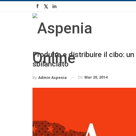
Produrre e distribuire il cibo:
sbilanciato
On
Mar 20, 2014
By
Admin Aspenia