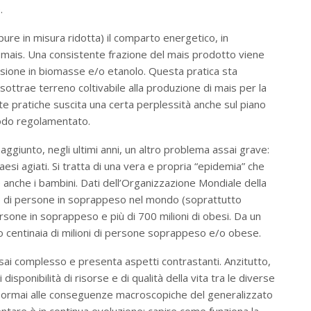
e.
 pure in misura ridotta) il comparto energetico, in
l mais. Una consistente frazione del mais prodotto viene
rsione in biomasse e/o etanolo. Questa pratica sta
ottrae terreno coltivabile alla produzione di mais per la
ste pratiche suscita una certa perplessità anche sul piano
odo regolamentato.
 aggiunto, negli ultimi anni, un altro problema assai grave:
aesi agiati. Si tratta di una vera e propria “epidemia” che
e anche i bambini. Dati dell’Organizzazione Mondiale della
o di persone in soprappeso nel mondo (soprattutto
rsone in soprappeso e più di 700 milioni di obesi. Da un
altro centinaia di milioni di persone soprappeso e/o obese.
sai complesso e presenta aspetti contrastanti. Anzitutto,
 disponibilità di risorse e di qualità della vita tra le diverse
o ormai alle conseguenze macroscopiche del generalizzato
entare è in continua evoluzione: capire come funziona la