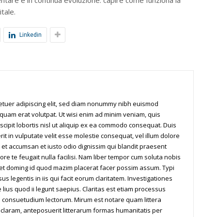
tale.
Linkedin
tetuer adipiscing elit, sed diam nonummy nibh euismod
iquam erat volutpat. Ut wisi enim ad minim veniam, quis
scipit lobortis nisl ut aliquip ex ea commodo consequat. Duis
it in vulputate velit esse molestie consequat, vel illum dolore
os et accumsan et iusto odio dignissim qui blandit praesent
ore te feugait nulla facilisi. Nam liber tempor cum soluta nobis
iet doming id quod mazim placerat facer possim assum. Typi
us legentis in iis qui facit eorum claritatem. Investigationes
ius quod ii legunt saepius. Claritas est etiam processus
 consuetudium lectorum. Mirum est notare quam littera
laram, anteposuerit litterarum formas humanitatis per