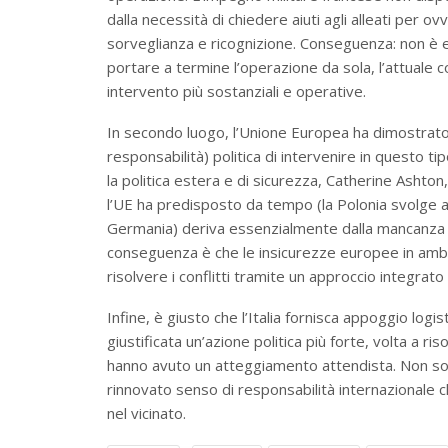
dalla necessità di chiedere aiuti agli alleati per o
sorveglianza e ricognizione. Conseguenza: non è es
portare a termine l’operazione da sola, l’attuale co
intervento più sostanziali e operative.
In secondo luogo, l’Unione Europea ha dimostrato,
responsabilità) politica di intervenire in questo t
la politica estera e di sicurezza, Catherine Ashton
l’UE ha predisposto da tempo (la Polonia svolge at
Germania) deriva essenzialmente dalla mancanza di
conseguenza è che le insicurezze europee in ambito 
risolvere i conflitti tramite un approccio integrato
Infine, è giusto che l’Italia fornisca appoggio logist
giustificata un’azione politica più forte, volta a ris
hanno avuto un atteggiamento attendista. Non sol
rinnovato senso di responsabilità internazionale che
nel vicinato.