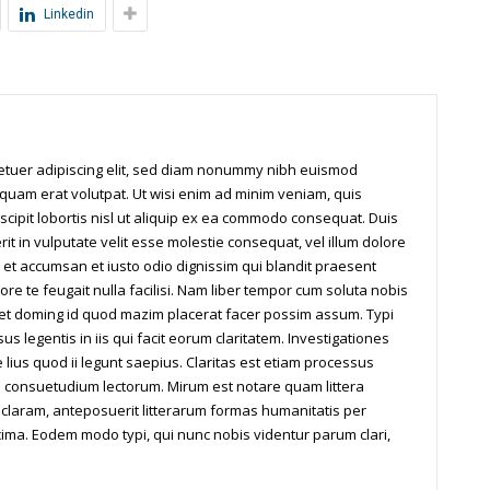
Linkedin
tetuer adipiscing elit, sed diam nonummy nibh euismod
iquam erat volutpat. Ut wisi enim ad minim veniam, quis
scipit lobortis nisl ut aliquip ex ea commodo consequat. Duis
it in vulputate velit esse molestie consequat, vel illum dolore
os et accumsan et iusto odio dignissim qui blandit praesent
ore te feugait nulla facilisi. Nam liber tempor cum soluta nobis
iet doming id quod mazim placerat facer possim assum. Typi
us legentis in iis qui facit eorum claritatem. Investigationes
ius quod ii legunt saepius. Claritas est etiam processus
 consuetudium lectorum. Mirum est notare quam littera
laram, anteposuerit litterarum formas humanitatis per
ima. Eodem modo typi, qui nunc nobis videntur parum clari,