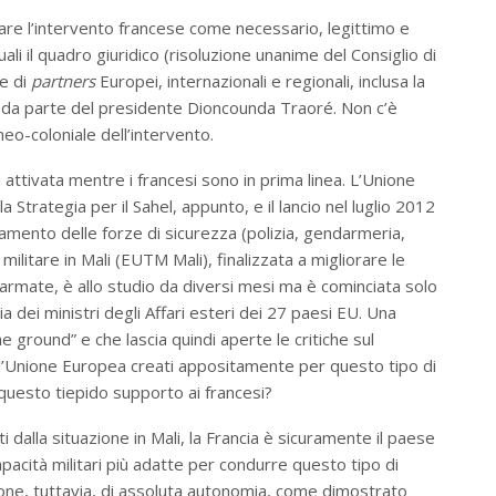
icare l’intervento francese come necessario, legittimo e
quali il quadro giuridico (risoluzione unanime del Consiglio di
te di
partners
Europei, internazionali e regionali, inclusa la
to da parte del presidente Dioncounda Traoré. Non c’è
eo-coloniale dell’intervento.
a attivata mentre i francesi sono in prima linea. L’Unione
Strategia per il Sahel, appunto, e il lancio nel luglio 2012
amento delle forze di sicurezza (polizia, gendarmeria,
litare in Mali (EUTM Mali), finalizzata a migliorare le
e armate, è allo studio da diversi mesi ma è cominciata solo
ia dei ministri degli Affari esteri dei 27 paesi EU. Una
ground” e che lascia quindi aperte le critiche sul
dell’Unione Europea creati appositamente per questo tipo di
i questo tiepido supporto ai francesi?
i dalla situazione in Mali, la Francia è sicuramente il paese
acità militari più adatte per condurre questo tipo di
one, tuttavia, di assoluta autonomia, come dimostrato