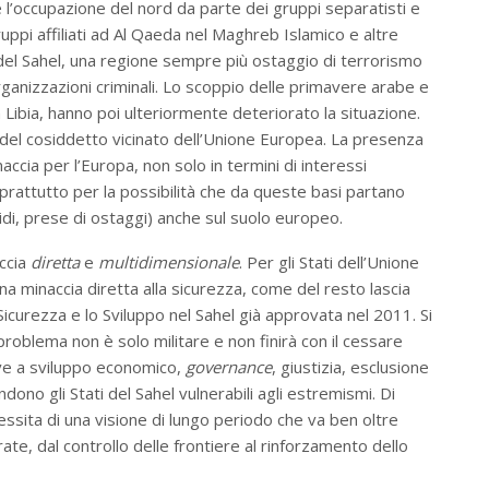
l’occupazione del nord da parte dei gruppi separatisti e
uppi affiliati ad Al Qaeda nel Maghreb Islamico e altre
i del Sahel, una regione sempre più ostaggio di terrorismo
rganizzazioni criminali. Lo scoppio delle primavere arabe e
in Libia, hanno poi ulteriormente deteriorato la situazione.
ità del cosiddetto vicinato dell’Unione Europea. La presenza
accia per l’Europa, non solo in termini di interessi
prattutto per la possibilità che da queste basi partano
cidi, prese di ostaggi) anche sul suolo europeo.
accia
diretta
e
multidimensionale
. Per gli Stati dell’Unione
 una minaccia diretta alla sicurezza, come del resto lascia
Sicurezza e lo Sviluppo nel Sahel già approvata nel 2011. Si
 problema non è solo militare e non finirà con il cessare
ve a sviluppo economico,
governance
, giustizia, esclusione
rendono gli Stati del Sahel vulnerabili agli estremismi. Di
essita di una visione di lungo periodo che va ben oltre
rate, dal controllo delle frontiere al rinforzamento dello