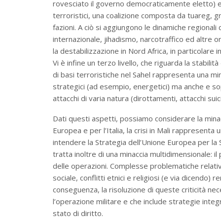
rovesciato il governo democraticamente eletto) e 
terroristici, una coalizione composta da tuareg, gr
fazioni. A ciò si aggiungono le dinamiche regional
internazionale, jihadismo, narcotraffico ed altre o
la destabilizzazione in Nord Africa, in particolare 
Vi è infine un terzo livello, che riguarda la stabil
di basi terroristiche nel Sahel rappresenta una min
strategici (ad esempio, energetici) ma anche e so
attacchi di varia natura (dirottamenti, attacchi sui
Dati questi aspetti, possiamo considerare la min
Europea e per l’Italia, la crisi in Mali rappresenta
intendere la Strategia dell’Unione Europea per la 
tratta inoltre di una minaccia multidimensionale: il
delle operazioni. Complesse problematiche relati
sociale, conflitti etnici e religiosi (e via dicendo) 
conseguenza, la risoluzione di queste criticità nec
l’operazione militare e che include strategie integ
stato di diritto.