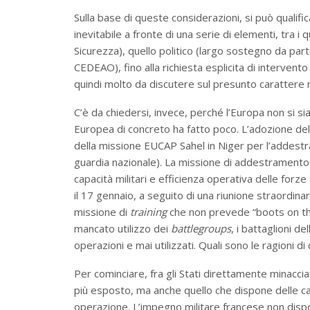
Sulla base di queste considerazioni, si può qualif
inevitabile a fronte di una serie di elementi, tra i 
Sicurezza), quello politico (largo sostegno da par
CEDEAO), fino alla richiesta esplicita di interven
quindi molto da discutere sul presunto carattere n
C’è da chiedersi, invece, perché l’Europa non si si
Europea di concreto ha fatto poco. L’adozione della 
della missione EUCAP Sahel in Niger per l’addestr
guardia nazionale). La missione di addestramento mi
capacità militari e efficienza operativa delle forz
il 17 gennaio, a seguito di una riunione straordinar
missione di
training
che non prevede “boots on the 
mancato utilizzo dei
battlegroups
, i battaglioni 
operazioni e mai utilizzati. Quali sono le ragioni d
Per cominciare, fra gli Stati direttamente minacciat
più esposto, ma anche quello che dispone delle cap
operazione. L’impegno militare francese non disp