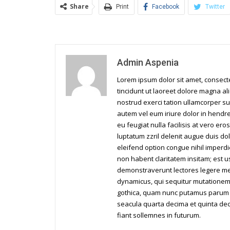
Share
Print
Facebook
Twitter
Admin Aspenia
Lorem ipsum dolor sit amet, consec
tincidunt ut laoreet dolore magna al
nostrud exerci tation ullamcorper su
autem vel eum iriure dolor in hendrer
eu feugiat nulla facilisis at vero er
luptatum zzril delenit augue duis dol
eleifend option congue nihil imperd
non habent claritatem insitam; est us
demonstraverunt lectores legere me l
dynamicus, qui sequitur mutationem
gothica, quam nunc putamus parum c
seacula quarta decima et quinta dec
fiant sollemnes in futurum.