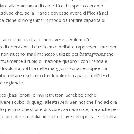
vviare alla mancanza di capacità di trasporto aereo o
cluso che, se la Francia dovesse avere difficoltà nel
alizione si riorganizzi in modo da fornire capacità di
 ancora una volta, di non avere la volontà (o
ipo di operazioni. Le reticenze dell’Alto rappresentante per
, non aiutano; ma il mancato utilizzo dei
battlegroups
che
tualmente il ruolo di “nazione quadro”, con Francia e
 volontà politica delle maggiori capitali europee. La
militare rischiano di indebolire la capacità dell’UE di
 e regionale.
ico (basi, droni) e invii istruttori. Sarebbe anche
olvere i dubbi di quegli alleati (vedi Berlino) che fino ad ora
o per una questione di sicurezza nazionale, ma anche per
 può dare all’Italia un ruolo chiave nel riportare stabilità